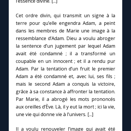
l’essence divine. [...]
Cet ordre divin, qui transmit un signe à la
Marie qui défait les nœuds
terre pour qu’elle engendra Adam, a peint
dans les membres de Marie une image à la
Me consacrer à Jésus par Marie
ressemblance d’Adam. Dieu a voulu abroger
la sentence d’un jugement par lequel Adam
Mes intentions de prière
avait été condamné ; il a transformé un
coupable en un innocent ; et il a rendu pur
Une Minute avec Marie
Adam. Par la tentation d’un fruit le premier
Adam a été condamné et, avec lui, ses fils ;
Une neuvaine
mais le second Adam a conquis la victoire,
grâce à sa constance à affronter la tentation.
Par Marie, il a abrogé les mots prononcés
◼︎
À la une
aux oreilles d’Ève. Là, il y eut la mort ; ici la vie,
une vie qui donne vie à l’univers. [...]
1000 Raisons de Croire
Il a voulu renouveler l’image qui avait été