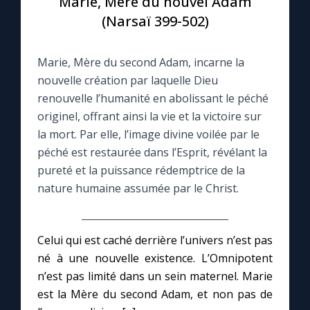
Marie, Mère du nouvel Adam
(Narsaï 399-502)
Le compte Tiktok
Marie, Mère du second Adam, incarne la
Le magazine
nouvelle création par laquelle Dieu
renouvelle l’humanité en abolissant le péché
Le site internet
originel, offrant ainsi la vie et la victoire sur
la mort. Par elle, l’image divine voilée par le
Questions-réponses
péché est restaurée dans l’Esprit, révélant la
pureté et la puissance rédemptrice de la
nature humaine assumée par le Christ.
◼︎
Prier au quotidien
Avec Thérèse de Lisieux
Celui qui est caché derrière l’univers n’est pas
né à une nouvelle existence. L’Omnipotent
L'Évangile chaque jour
n’est pas limité dans un sein maternel. Marie
est la Mère du second Adam, et non pas de
Les premiers samedis du mois