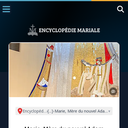
Accueil
La Messe
Aujourd'hui
Nous souten
◼︎
1000 Raisons de Croire
L'actualité de la semaine
La chaîne Youtube
La newsletter
Encyclopédie mariale
›
[...]
›
Marie, Mère du nouvel Adam (Narsaï 3
▾
La vidéo de la semaine