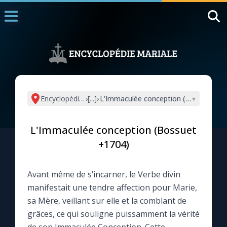
Accueil
La Messe
Aujourd'hui
Nous souten
Encyclopédie mariale
›
[...]
›
L'Immaculée conception (Bossuet +1
▾
◼︎
1000 Raisons de Croire
L'Immaculée conception (Bossuet
L'actualité de la semaine
+1704)
La chaîne Youtube
Avant même de s’incarner, le Verbe divin
manifestait une tendre affection pour Marie,
La newsletter
sa Mère, veillant sur elle et la comblant de
grâces, ce qui souligne puissamment la vérité
La vidéo de la semaine