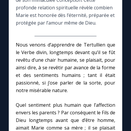
de son Immaculée Conception. Cette
profonde relation spirituelle révèle combien
Le compte Tiktok
Marie est honorée dès l’éternité, préparée et
protégée par l’amour même de Dieu.
Le magazine
Nous venons d’apprendre de Tertullien que
Le site internet
le Verbe divin, longtemps devant qu’il se fût
revêtu d’une chair humaine, se plaisait, pour
Questions-réponses
ainsi dire, à se revêtir par avance de la forme
et des sentiments humains ; tant il était
passionné, si j’ose parler de la sorte, pour
◼︎
Prier au quotidien
notre misérable nature.
Avec Thérèse de Lisieux
Quel sentiment plus humain que l’affection
envers les parents ? Par conséquent le Fils de
L'Évangile chaque jour
Dieu longtemps avant que d’être homme,
aimait Marie comme sa mère ; il se plaisait
Les premiers samedis du mois