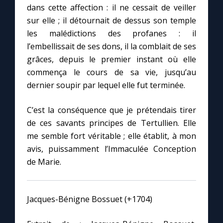
dans cette affection : il ne cessait de veiller
sur elle ; il détournait de dessus son temple
Marie qui défait les nœuds
les malédictions des profanes : il
l’embellissait de ses dons, il la comblait de ses
Me consacrer à Jésus par Marie
grâces, depuis le premier instant où elle
commença le cours de sa vie, jusqu’au
Mes intentions de prière
dernier soupir par lequel elle fut terminée.
C’est la conséquence que je prétendais tirer
Une Minute avec Marie
de ces savants principes de Tertullien. Elle
me semble fort véritable ; elle établit, à mon
Une neuvaine
avis, puissamment l’Immaculée Conception
de Marie.
◼︎
À la une
1000 Raisons de Croire
Jacques-Bénigne Bossuet (+1704)