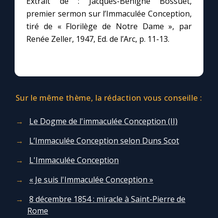
Extrait de : Jacques-Bénigne Bossuet,
Chapelet pour le monde
premier sermon sur l’Immaculée Conception,
tiré de « Florilège de Notre Dame », par
Contact
Renée Zeller, 1947, Ed. de l’Arc, p. 11-13.
Faire un don
Marie de Nazareth
Sur le même thème, la rédaction vous conseille :
Le Dogme de l'immaculée Conception (II)
L’Immaculée Conception selon Duns Scot
L'Immaculée Conception
« Je suis l'Immaculée Conception »
8 décembre 1854 : miracle à Saint-Pierre de
Rome