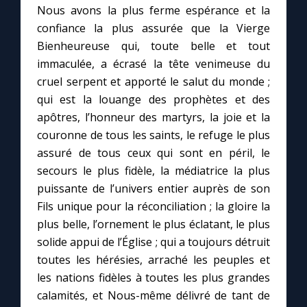
Nous avons la plus ferme espérance et la
confiance la plus assurée que la Vierge
Marie qui défait les nœuds
Bienheureuse qui, toute belle et tout
immaculée, a écrasé la tête venimeuse du
Me consacrer à Jésus par Marie
cruel serpent et apporté le salut du monde ;
qui est la louange des prophètes et des
Mes intentions de prière
apôtres, l’honneur des martyrs, la joie et la
couronne de tous les saints, le refuge le plus
assuré de tous ceux qui sont en péril, le
Une Minute avec Marie
secours le plus fidèle, la médiatrice la plus
puissante de l’univers entier auprès de son
Une neuvaine
Fils unique pour la réconciliation ; la gloire la
plus belle, l’ornement le plus éclatant, le plus
solide appui de l’Église ; qui a toujours détruit
◼︎
À la une
toutes les hérésies, arraché les peuples et
1000 Raisons de Croire
les nations fidèles à toutes les plus grandes
calamités, et Nous-même délivré de tant de