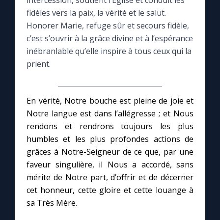
intercession, soutient l’Église et conduit les
fidèles vers la paix, la vérité et le salut.
Le compte Tiktok
Honorer Marie, refuge sûr et secours fidèle,
c’est s’ouvrir à la grâce divine et à l’espérance
inébranlable qu’elle inspire à tous ceux qui la
Le magazine
prient.
Le site internet
En vérité, Notre bouche est pleine de joie et
Questions-réponses
Notre langue est dans l’allégresse ; et Nous
rendons et rendrons toujours les plus
humbles et les plus profondes actions de
◼︎
Prier au quotidien
grâces à Notre-Seigneur de ce que, par une
Avec Thérèse de Lisieux
faveur singulière, il Nous a accordé, sans
mérite de Notre part, d’offrir et de décerner
cet honneur, cette gloire et cette louange à
L'Évangile chaque jour
sa Très Mère.
Les premiers samedis du mois