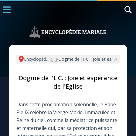
Accueil
La Messe
Aujourd'hui
Nous souten
Encyclopédie mariale
›
[...]
›
Dogme de l'I. C. : Joie et espérance de l
▾
◼︎
1000 Raisons de Croire
Dogme de l'I. C. : Joie et espérance
L'actualité de la semaine
de l'Eglise
La chaîne Youtube
Dans cette proclamation solennelle, le Pape
Pie IX célèbre la Vierge Marie, Immaculée et
La newsletter
Reine du ciel, comme la médiatrice puissante
et maternelle qui, par sa protection et son
La vidéo de la semaine