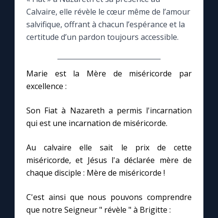
Calvaire, elle révèle le cœur même de l’amour
Le compte Tiktok
salvifique, offrant à chacun l’espérance et la
certitude d’un pardon toujours accessible.
Le magazine
Marie est la Mère de miséricorde par
Le site internet
excellence :
Questions-réponses
Son Fiat à Nazareth a permis l'incarnation
qui est une incarnation de miséricorde.
◼︎
Prier au quotidien
Au calvaire elle sait le prix de cette
miséricorde, et Jésus l'a déclarée mère de
Avec Thérèse de Lisieux
chaque disciple : Mère de miséricorde !
L'Évangile chaque jour
C'est ainsi que nous pouvons comprendre
que notre Seigneur " révèle " à Brigitte :
Les premiers samedis du mois