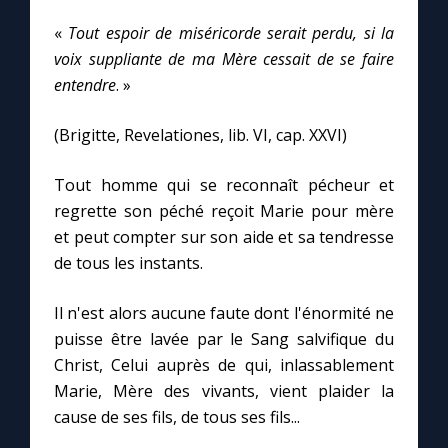
«
Tout espoir de miséricorde serait perdu, si la
Marie qui défait les nœuds
voix suppliante de ma Mère cessait de se faire
entendre
. »
Me consacrer à Jésus par Marie
(Brigitte, Revelationes, lib. VI, cap. XXVI)
Mes intentions de prière
Tout homme qui se reconnaît pécheur et
regrette son péché reçoit Marie pour mère
Une Minute avec Marie
et peut compter sur son aide et sa tendresse
de tous les instants.
Une neuvaine
Il n'est alors aucune faute dont l'énormité ne
puisse être lavée par le Sang salvifique du
◼︎
À la une
Christ, Celui auprès de qui, inlassablement
Marie, Mère des vivants, vient plaider la
1000 Raisons de Croire
cause de ses fils, de tous ses fils...