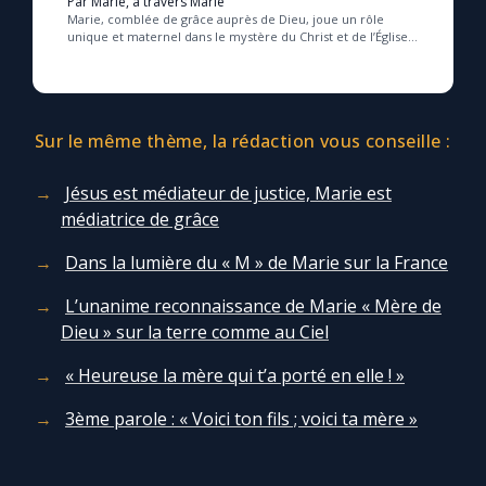
Par Marie, à travers Marie
Marie, comblée de grâce auprès de Dieu, joue un rôle
unique et maternel dans le mystère du Christ et de l’Église,
guidant les fidèles vers une relation...
Sur le même thème, la rédaction vous conseille :
Jésus est médiateur de justice, Marie est
médiatrice de grâce
Dans la lumière du « M » de Marie sur la France
L’unanime reconnaissance de Marie « Mère de
Dieu » sur la terre comme au Ciel
« Heureuse la mère qui t’a porté en elle ! »
3ème parole : « Voici ton fils ; voici ta mère »