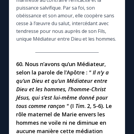
manifeste au contraire l’efficacité et la
puissance salvifique. Par sa foi, son
Le compte Tiktok
obéissance et son amour, elle coopère sans
cesse à l’œuvre du salut, intercédant avec
tendresse pour nous auprès de son Fils,
Le magazine
unique Médiateur entre Dieu et les hommes.
Le site internet
60.
Nous n’avons qu’un Médiateur,
Questions-réponses
selon la parole de l’Apôtre
:
" Il n’y a
qu’un Dieu et qu’un Médiateur entre
◼︎
Prier au quotidien
Dieu et les hommes, l’homme-Christ
Jésus, qui s’est lui-même donné pour
Avec Thérèse de Lisieux
tous comme rançon "
(I
Tim
. 2, 5-6). Le
rôle maternel de Marie envers les
L'Évangile chaque jour
hommes ne voile ni ne diminue en
aucune manière cette médiation
Les premiers samedis du mois