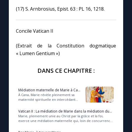
(17) S. Arnbrosius, Epist. 63 : PL 16, 1218.
Concile Vatican II
(Extrait de la Constitution dogmatique
« Lumen Gentium »)
DANS CE CHAPITRE :
Médiation maternelle de Marie à Cana
(Jean Paul II)
À Cana, Marie révèle pleinement sa
maternité spirituelle en intercédant
avec foi pour les besoins des hommes,
ouvrant ainsi le « commencement des
Vatican II : La médiation de Marie dans la médiation du
signe...
Christ
Marie, pleinement unie au Christ par la grâce et la foi,
exerce une médiation maternelle qui, loin de concurrencer
celle de Jésus, en manifeste au cont...