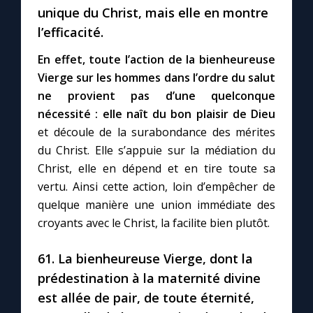
unique du Christ, mais elle en montre
l’efficacité.
Marie qui défait les nœuds
En effet, toute l’action de la bienheureuse
Vierge sur les hommes dans l’ordre du salut
Me consacrer à Jésus par Marie
ne provient pas d’une quelconque
nécessité : elle naît du bon plaisir de Dieu
Mes intentions de prière
et découle de la surabondance des mérites
du Christ. Elle s’appuie sur la médiation du
Une Minute avec Marie
Christ, elle en dépend et en tire toute sa
vertu. Ainsi cette action, loin d’empêcher de
Une neuvaine
quelque manière une union immédiate des
croyants avec le Christ, la facilite bien plutôt.
◼︎
À la une
61. La bienheureuse Vierge, dont la
1000 Raisons de Croire
prédestination à la maternité divine
est allée de pair, de toute éternité,