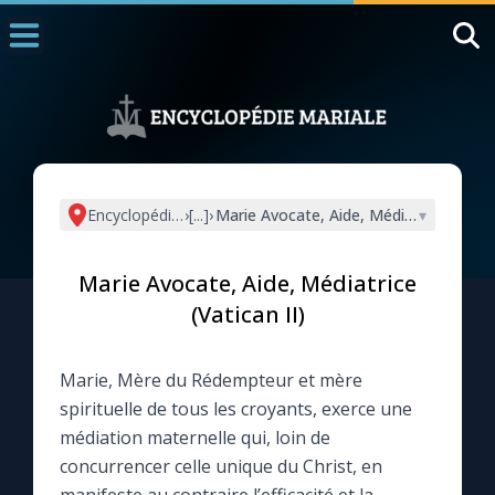
Accueil
La Messe
Aujourd'hui
Nous souten
Encyclopédie mariale
›
[...]
›
Marie Avocate, Aide, Médiatrice (Vatica
▾
◼︎
1000 Raisons de Croire
Marie Avocate, Aide, Médiatrice
L'actualité de la semaine
(Vatican II)
La chaîne Youtube
Marie, Mère du Rédempteur et mère
spirituelle de tous les croyants, exerce une
La newsletter
médiation maternelle qui, loin de
concurrencer celle unique du Christ, en
La vidéo de la semaine