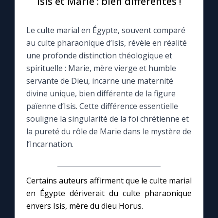
Isis et Marie : bien différentes !
Le compte Tiktok
Le culte marial en Égypte, souvent comparé
au culte pharaonique d’Isis, révèle en réalité
Le magazine
une profonde distinction théologique et
spirituelle : Marie, mère vierge et humble
Le site internet
servante de Dieu, incarne une maternité
divine unique, bien différente de la figure
païenne d’Isis. Cette différence essentielle
Questions-réponses
souligne la singularité de la foi chrétienne et
la pureté du rôle de Marie dans le mystère de
◼︎
Prier au quotidien
l’Incarnation.
Avec Thérèse de Lisieux
Certains auteurs affirment que le culte marial
L'Évangile chaque jour
en Égypte dériverait du culte pharaonique
envers Isis, mère du dieu Horus.
Les premiers samedis du mois