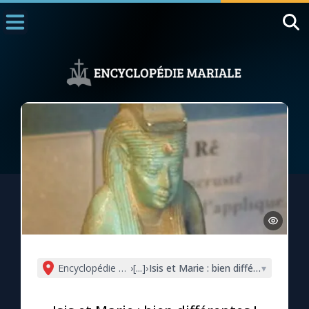
Accueil
La Messe
Aujourd'hui
Nous souten
◼︎
1000 Raisons de Croire
L'actualité de la semaine
La chaîne Youtube
La newsletter
Encyclopédie mariale
›
[...]
›
Isis et Marie : bien différentes !
▾
La vidéo de la semaine