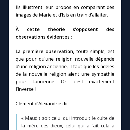
Ils illustrent leur propos en comparant des
images de Marie et d’Isis en train d’allaiter.
Marie qui défait les nœuds
À cette théorie s’opposent des
Me consacrer à Jésus par Marie
observations évidentes :
Mes intentions de prière
La première observation
, toute simple, est
que pour qu’une religion nouvelle dépende
Une Minute avec Marie
d’une religion ancienne, il faut que les fidèles
de la nouvelle religion aient une sympathie
pour l’ancienne. Or, c’est exactement
Une neuvaine
l’inverse !
◼︎
À la une
Clément d’Alexandrie dit :
1000 Raisons de Croire
« Maudit soit celui qui introduit le culte de
la mère des dieux, celui qui a fait cela a