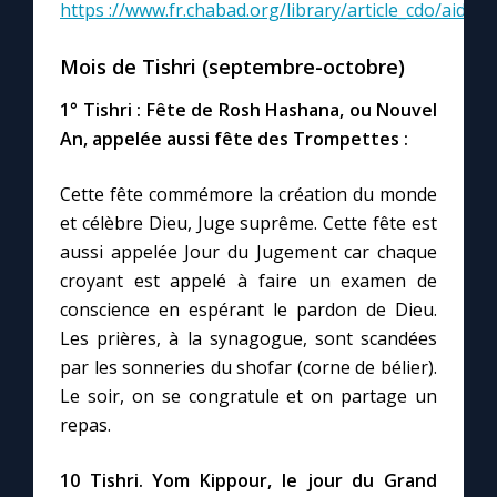
https ://www.fr.chabad.org/library/article_cdo/aid/4
Marie qui défait les nœuds
Mois de Tishri (septembre-octobre)
1° Tishri : Fête de Rosh Hashana, ou Nouvel
Me consacrer à Jésus par Marie
An, appelée aussi fête des Trompettes :
Mes intentions de prière
Cette fête commémore la création du monde
et célèbre Dieu, Juge suprême. Cette fête est
Une Minute avec Marie
aussi appelée Jour du Jugement car chaque
croyant est appelé à faire un examen de
conscience en espérant le pardon de Dieu.
Une neuvaine
Les prières, à la synagogue, sont scandées
par les sonneries du shofar (corne de bélier).
◼︎
À la une
Le soir, on se congratule et on partage un
repas.
1000 Raisons de Croire
10 Tishri. Yom Kippour, le jour du Grand