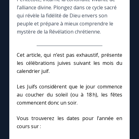
l’alliance divine. Plongez dans ce cycle sacré
Le compte Tiktok
qui révèle la fidélité de Dieu envers son
peuple et prépare à mieux comprendre le
mystère de la Révélation chrétienne.
Le magazine
Le site internet
Cet article, qui n’est pas exhaustif, présente
les célébrations juives suivant les mois du
Questions-réponses
calendrier juif.
Les Juifs considèrent que le jour commence
◼︎
Prier au quotidien
au coucher du soleil (ou à 18 h), les fêtes
commencent donc un soir.
Avec Thérèse de Lisieux
Vous trouverez les dates pour l’année en
L'Évangile chaque jour
cours sur :
Les premiers samedis du mois