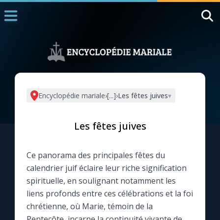
Accueil
La Messe
Aujourd'hui
Nous souten
Encyclopédie mariale
›
[...]
›
Les fêtes juives
▾
◼︎
1000 Raisons de Croire
Les fêtes juives
L'actualité de la semaine
Ce panorama des principales fêtes du
La chaîne Youtube
calendrier juif éclaire leur riche signification
spirituelle, en soulignant notamment les
La newsletter
liens profonds entre ces célébrations et la foi
chrétienne, où Marie, témoin de la
La vidéo de la semaine
Pentecôte, incarne la continuité vivante de