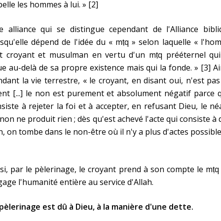
elle les hommes à lui. » [2]
 alliance qui se distingue cependant de l'Alliance bibli
squ'elle dépend de l'idée du « mṭq » selon laquelle « l'h
ît croyant et musulman en vertu d'un mṭq prééternel qui
ue au-delà de sa propre existence mais qui la fonde. » [3] Ai
dant la vie terrestre, « le croyant, en disant oui, n'est pa
nt [...] le non est purement et absolument négatif parce q
siste à rejeter la foi et à accepter, en refusant Dieu, le né
non ne produit rien ; dès qu'est achevé l'acte qui consiste à 
, on tombe dans le non-être où il n'y a plus d'actes possible
si, par le pèlerinage, le croyant prend à son compte le mṭq
age l'humanité entière au service d'Allah.
pèlerinage est dû à Dieu, à la manière d'une dette.