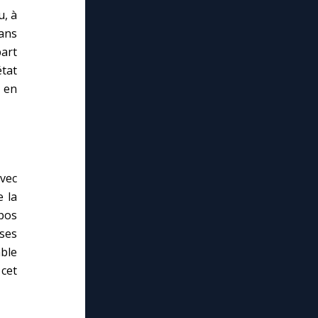
u, à
ans
part
état
 en
avec
e la
pos
ses
able
 cet