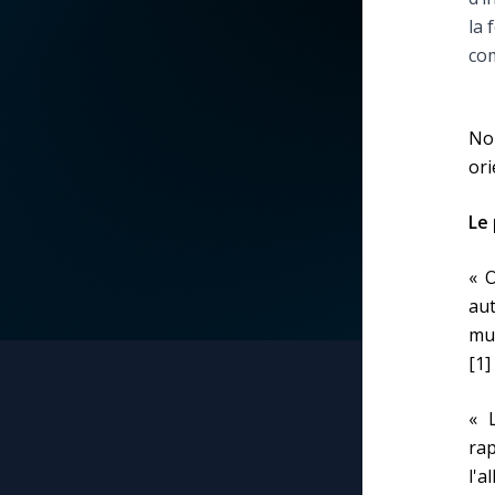
la 
La vidéo de la semaine
Marie qui défait les
com
nœuds
Le compte Tiktok
Me consacrer à Jé
Nou
par Marie
Le magazine
ori
Mes intentions de
Le 
Le site internet
prière
« O
Questions-réponses
au
Une Minute avec M
mus
[1]
Une neuvaine
« 
rap
l'a