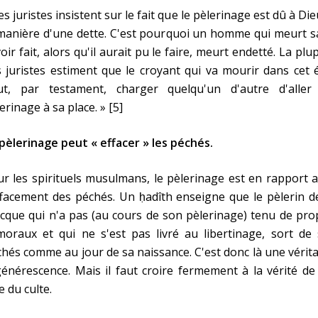
es juristes insistent sur le fait que le pèlerinage est dû à Die
manière d'une dette. C'est pourquoi un homme qui meurt s
voir fait, alors qu'il aurait pu le faire, meurt endetté. La plu
 juristes estiment que le croyant qui va mourir dans cet 
ut, par testament, charger quelqu'un d'autre d'aller
erinage à sa place. » [5]
pèlerinage peut « effacer » les péchés.
r les spirituels musulmans, le pèlerinage est en rapport 
ffacement des péchés. Un ḥadîth enseigne que le pèlerin d
que qui n'a pas (au cours de son pèlerinage) tenu de pro
oraux et qui ne s'est pas livré au libertinage, sort de 
hés comme au jour de sa naissance. C'est donc là une vérit
énérescence. Mais il faut croire fermement à la vérité de
e du culte.