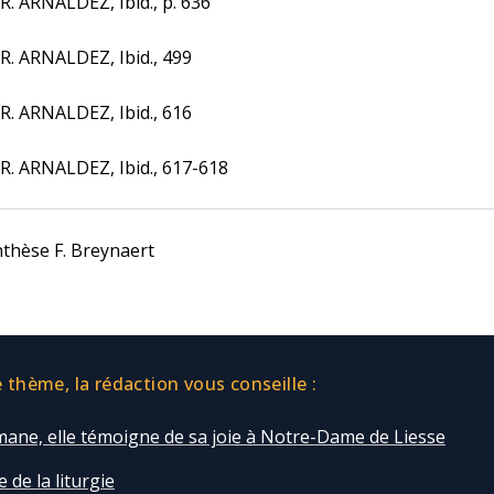
 R. ARNALDEZ, Ibid., p. 636
 R. ARNALDEZ, Ibid., 499
 R. ARNALDEZ, Ibid., 616
 R. ARNALDEZ, Ibid., 617-618
thèse F. Breynaert
thème, la rédaction vous conseille :
ane, elle témoigne de sa joie à Notre-Dame de Liesse
 de la liturgie