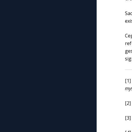
Sac
exi
Cep
re
ge
sig
[1
mys
[2]
[3]