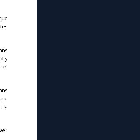
que
rès
ans
il y
n un
dans
une
 la
ver