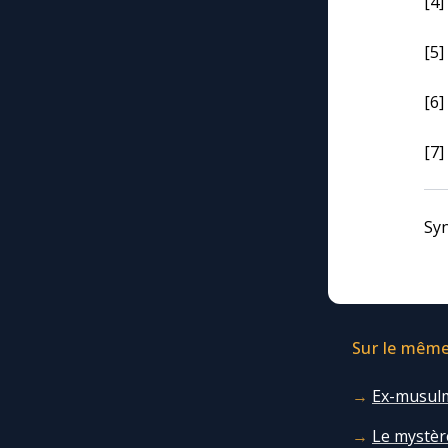
[4]
[5]
[6]
[7]
Syn
Sur le même 
Ex-musulm
Le mystère