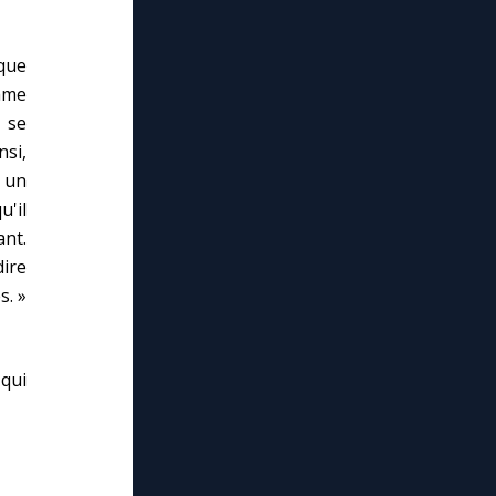
que
omme
 se
nsi,
s un
u'il
ant.
dire
s. »
 qui