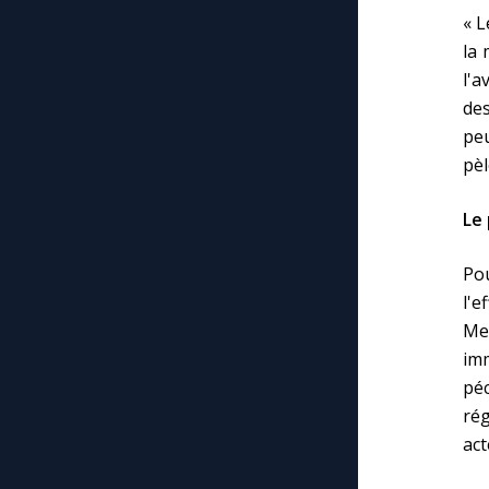
« L
la 
l'a
des
pe
pèl
Le 
Pou
l'e
Mec
imm
péc
rég
act