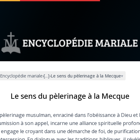
 soutenir
À propos
Facebook
Infos légales
Encyclopédie mariale
›
[...]
›
Le sens du pèlerinage à la Mecque
▾
◼︎
À la une
sieux
1000 Raisons de Croire
Le sens du pèlerinage à la Mecque
our
Chapelet pour le monde
pèlerinage musulman, enraciné dans l’obéissance à Dieu et 
mission à son appel, incarne une alliance spirituelle profo
dis
Contact
 engage le croyant dans une démarche de foi, de purification
ntercession. En dialogue avec les traditions bibliques, il révèl