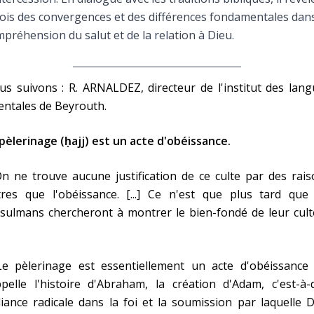
Faire un don
fois des convergences et des différences fondamentales dans
préhension du salut et de la relation à Dieu.
Marie de Nazareth
sus
s suivons : R. ARNALDEZ, directeur de l'institut des lan
entales de Beyrouth.
pèlerinage (ḥajj) est un acte d'obéissance.
n ne trouve aucune justification de ce culte par des rai
tres que l'obéissance. [...] Ce n'est que plus tard que 
arie
ulmans chercheront à montrer le bien-fondé de leur culte
Le pèlerinage est essentiellement un acte d'obéissance 
pelle l'histoire d'Abraham, la création d'Adam, c'est-à-
lliance radicale dans la foi et la soumission par laquelle 