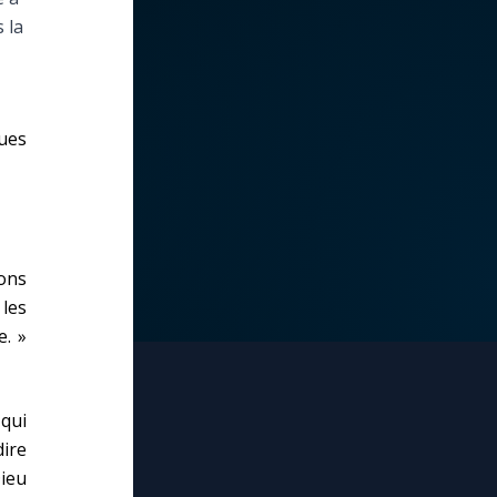
 la
gues
sons
les
. »
qui
dire
Dieu