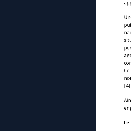
app
Une
pui
na
sit
pen
age
con
Ce 
non
[4]
Ain
eng
Le 