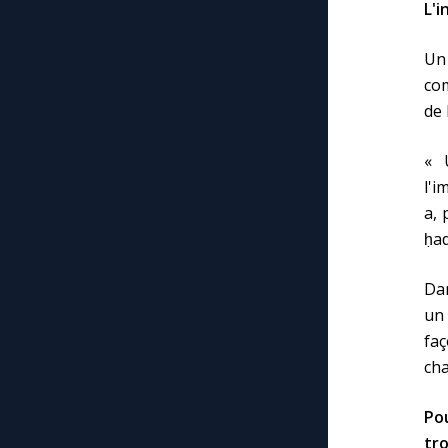
L'i
Un 
com
de 
« 
l'i
a, 
ḥadî
Dan
un 
faç
cha
Po
tro