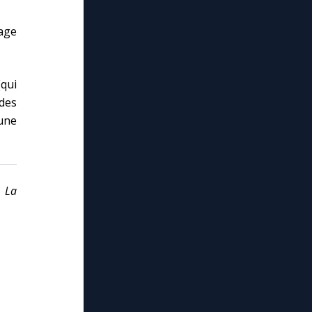
nage
qui
des
une
,
La