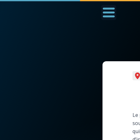
Accueil
La Messe
Aujourd'hui
Nous
◼︎
1000 Raisons de Croire
◼︎
Prier au quotidien
L'actualité de la
Avec Thérèse de Li
semaine
L'Évangile chaque j
Le 
La chaîne Youtube
sou
Les premiers same
qui
La newsletter
du mois
d’i