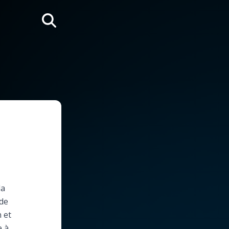
Rechercher
la
nde
 et
e à