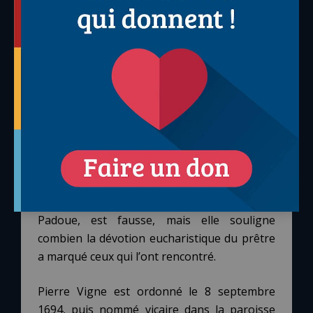
personnalité du missionnaire, donnant lieu à
des anecdotes fausses mais révélatrices.
Ainsi, bien qu’il soit né le 20 août 1670 à
Privas, en Ardèche, dans une famille
parfaitement catholique, certains le
prétendront d’origine protestante et
converti à l’adolescence par un miracle
eucharistique, son cheval l’ayant désarçonné
un jour qu’il refusait de mettre pied à terre
pour laisser passer le saint sacrement. Cette
anecdote, directement inspirée par d’autres
vies de saints, telle celle de saint Antoine de
Padoue, est fausse, mais elle souligne
combien la dévotion eucharistique du prêtre
a marqué ceux qui l’ont rencontré.
Pierre Vigne est ordonné le 8 septembre
1694, puis nommé vicaire dans la paroisse