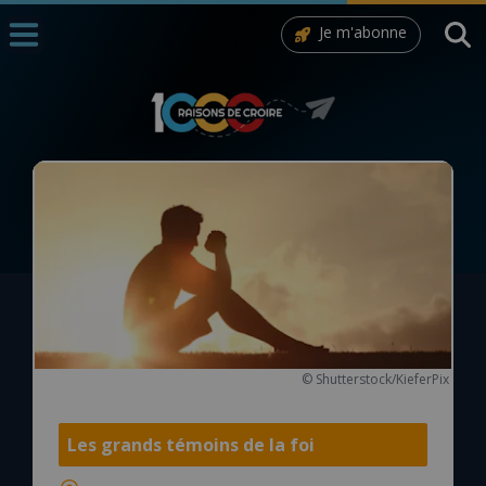
Je m'abonne
Accueil
La Messe
Aujourd'hui
Nous souten
◼︎
1000 Raisons de Croire
L'actualité de la semaine
La chaîne Youtube
© Shutterstock/KieferPix
La newsletter
Les grands témoins de la foi
La vidéo de la semaine