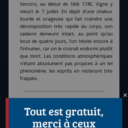
Vercors, au début de l’été 1740, Vigne y
meurt le 7 juillet. En dépit d’une chaleur
lourde et orageuse qui fait craindre une
décomposition très rapide du corps, son
cadavre demeure intact, au point qu’au
bout de quatre jours, l’on hésite encore à
l’inhumer, car on le croirait endormi plutôt
que mort. Les conditions atmosphériques
n’étant absolument pas propices à un tel
phénomène, les esprits en resteront très
frappés.
C
EN SAVOIR PLUS
La légende s’est tôt emparée de la