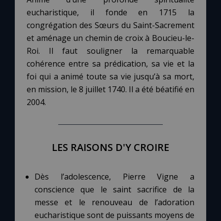
eucharistique, il fonde en 1715 la
congrégation des Sœurs du Saint-Sacrement
Marie qui défait les nœuds
et aménage un chemin de croix à Boucieu-le-
Roi. Il faut souligner la remarquable
Me consacrer à Jésus par Marie
cohérence entre sa prédication, sa vie et la
foi qui a animé toute sa vie jusqu’à sa mort,
Mes intentions de prière
en mission, le 8 juillet 1740. Il a été béatifié en
2004.
Une Minute avec Marie
Une neuvaine
LES RAISONS D'Y CROIRE
◼︎
À la une
Dès l’adolescence, Pierre Vigne a
conscience que le saint sacrifice de la
1000 Raisons de Croire
messe et le renouveau de l’adoration
eucharistique sont de puissants moyens de