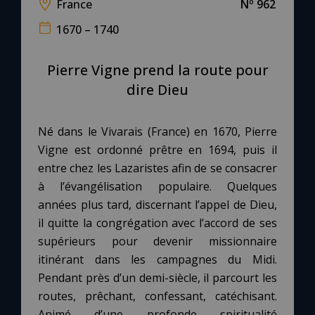
France
Nº 962
1670 – 1740
Le compte Tiktok
Pierre Vigne prend la route pour
Le magazine
dire Dieu
Le site internet
Né dans le Vivarais (France) en 1670, Pierre
Vigne est ordonné prêtre en 1694, puis il
Questions-réponses
entre chez les Lazaristes afin de se consacrer
à l’évangélisation populaire. Quelques
années plus tard, discernant l’appel de Dieu,
◼︎
Prier au quotidien
il quitte la congrégation avec l’accord de ses
Avec Thérèse de Lisieux
supérieurs pour devenir missionnaire
itinérant dans les campagnes du Midi.
L'Évangile chaque jour
Pendant près d’un demi-siècle, il parcourt les
routes, prêchant, confessant, catéchisant.
Les premiers samedis du mois
Animé d’une profonde spiritualité