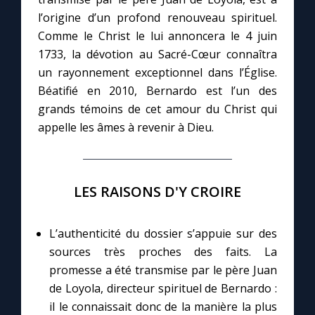
l’origine d’un profond renouveau spirituel.
Comme le Christ le lui annoncera le 4 juin
Marie qui défait les nœuds
1733, la dévotion au Sacré-Cœur connaîtra
un rayonnement exceptionnel dans l’Église.
Me consacrer à Jésus par Marie
Béatifié en 2010, Bernardo est l’un des
grands témoins de cet amour du Christ qui
Mes intentions de prière
appelle les âmes à revenir à Dieu.
Une Minute avec Marie
LES RAISONS D'Y CROIRE
Une neuvaine
L’authenticité du dossier s’appuie sur des
◼︎
À la une
sources très proches des faits. La
promesse a été transmise par le père Juan
1000 Raisons de Croire
de Loyola, directeur spirituel de Bernardo :
il le connaissait donc de la manière la plus