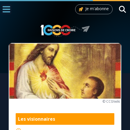
Je m'abonne
Accueil
La Messe
Aujourd'hui
Nous souten
◼︎
1000 Raisons de Croire
L'actualité de la semaine
La chaîne Youtube
© CC0/wiki
La newsletter
Les visionnaires
La vidéo de la semaine