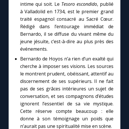
Chapelet pour le monde
intime qui soit. Le
Tesoro escondido
, publié
à Valladolid en 1734, est le premier grand
Contact
traité espagnol consacré au Sacré Cœur.
Rédigé dans l’entourage immédiat de
Bernardo, il se diffuse du vivant même du
Faire un don
jeune jésuite, c’est-à-dire au plus près des
événements.
Marie de Nazareth
Bernardo de Hoyos n’a rien d’un exalté qui
cherche à imposer ses visions. Les sources
le montrent prudent, obéissant, attentif au
discernement de ses supérieurs. Il ne fait
pas de ses grâces intérieures un sujet de
conversation, et ses compagnons d’études
ignorent l’essentiel de sa vie mystique.
Cette réserve compte beaucoup : elle
donne à son témoignage un poids que
n’aurait pas une spiritualité mise en scène.