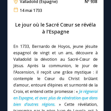
Valladolid (Espagne)
Nº 938
14 mai 1733
Le compte Tiktok
Le jour où le Sacré Cœur se révéla
Le magazine
à l’Espagne
Le site internet
En 1733, Bernardo de Hoyos, jeune jésuite
espagnol de vingt et un ans, découvre à
Questions-réponses
Valladolid la dévotion au Sacré-Cœur de
Jésus. Après la communion, le jour de
l’Ascension, il reçoit une grâce mystique : il
◼︎
Prier au quotidien
contemple le Cœur du Christ brûlant
Avec Thérèse de Lisieux
d’amour, entouré d’épines et surmonté de la
Croix, et entend cette promesse : «
Je régnerai
L'Évangile chaque jour
en Espagne, et avec plus de vénération que dans
bien d’autres régions.
» Cette révélation,
Les premiers samedis du mois
transmise par le père Juan de Loyola, est à