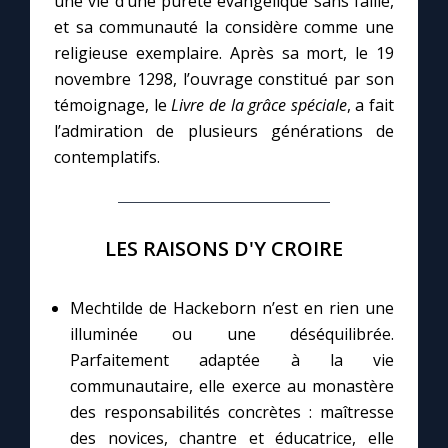
une vie d’une pureté évangélique sans faille,
et sa communauté la considère comme une
religieuse exemplaire. Après sa mort, le 19
Marie qui défait les nœuds
novembre 1298, l’ouvrage constitué par son
témoignage, le
Livre de la grâce spéciale
, a fait
Me consacrer à Jésus par Marie
l’admiration de plusieurs générations de
contemplatifs.
Mes intentions de prière
Une Minute avec Marie
LES RAISONS D'Y CROIRE
Une neuvaine
Mechtilde de Hackeborn n’est en rien une
illuminée ou une déséquilibrée.
◼︎
À la une
Parfaitement adaptée à la vie
communautaire, elle exerce au monastère
1000 Raisons de Croire
des responsabilités concrètes : maîtresse
des novices, chantre et éducatrice, elle