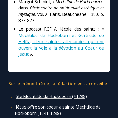
Margot Schmidt, «
Mechtilde de Hackeborn »
,
dans
Dictionnaire de spiritualité ascétique et
mystique
, vol. X, Paris, Beauchesne, 1980, p.
873-877.
Le podcast RCF À l’école des saints : «
Mechtilde de Hackeborn et Gertrude de
Helfta, deux saintes allemandes qui ont
ouvert la voie à la dévotion au Coeur de
Jésus
».
Sur le même thème, la rédaction vous conseille :
Ste Mechtilde de Hackeborn (+1298)
Jésus offre son coeur à sainte Mechtilde de
Hackeborn (1241-1298)