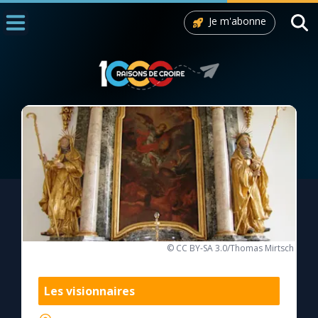
Je m'abonne
Accueil
La Messe
Aujourd'hui
Nous souten
◼︎
1000 Raisons de Croire
L'actualité de la semaine
La chaîne Youtube
© CC BY-SA 3.0/Thomas Mirtsch
La newsletter
Les visionnaires
La vidéo de la semaine