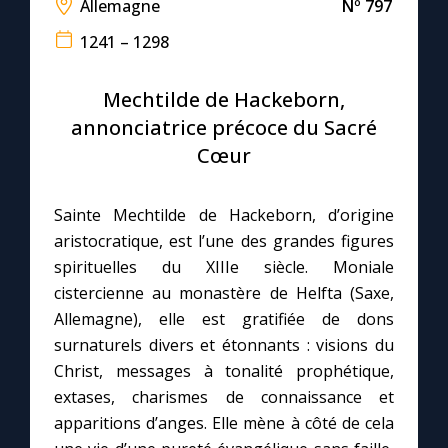
Allemagne
Nº 797
1241 – 1298
Le compte Tiktok
Mechtilde de Hackeborn,
Le magazine
annonciatrice précoce du Sacré
Cœur
Le site internet
Sainte Mechtilde de Hackeborn, d’origine
Questions-réponses
aristocratique, est l’une des grandes figures
spirituelles du XIIIe siècle. Moniale
◼︎
Prier au quotidien
cistercienne au monastère de Helfta (Saxe,
Allemagne), elle est gratifiée de dons
Avec Thérèse de Lisieux
surnaturels divers et étonnants : visions du
Christ, messages à tonalité prophétique,
L'Évangile chaque jour
extases, charismes de connaissance et
apparitions d’anges. Elle mène à côté de cela
Les premiers samedis du mois