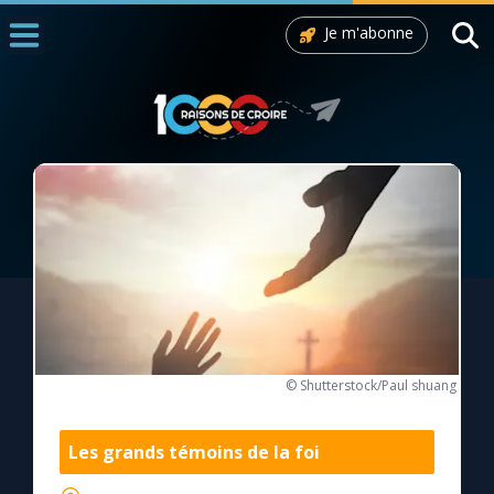
Je m'abonne
Accueil
La Messe
Aujourd'hui
Nous souten
◼︎
1000 Raisons de Croire
L'actualité de la semaine
La chaîne Youtube
© Shutterstock/Paul shuang
La newsletter
Les grands témoins de la foi
La vidéo de la semaine