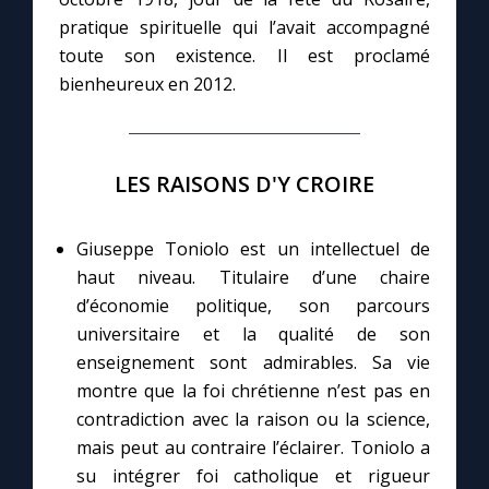
pratique spirituelle qui l’avait accompagné
toute son existence. Il est proclamé
Marie qui défait les nœuds
bienheureux en 2012.
Me consacrer à Jésus par Marie
LES RAISONS D'Y CROIRE
Mes intentions de prière
Une Minute avec Marie
Giuseppe Toniolo est un intellectuel de
haut niveau. Titulaire d’une chaire
d’économie politique, son parcours
Une neuvaine
universitaire et la qualité de son
enseignement sont admirables. Sa vie
◼︎
À la une
montre que la foi chrétienne n’est pas en
contradiction avec la raison ou la science,
1000 Raisons de Croire
mais peut au contraire l’éclairer. Toniolo a
su intégrer foi catholique et rigueur