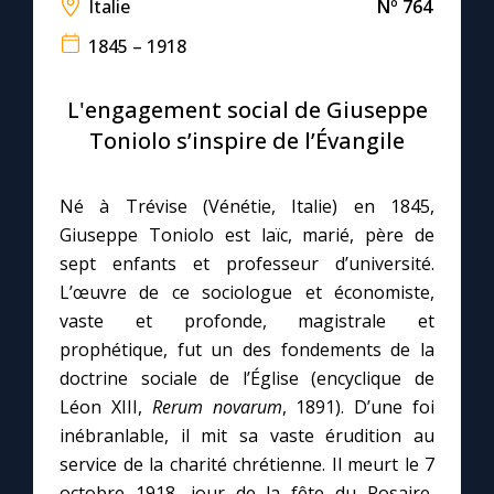
Italie
Nº 764
1845 – 1918
Le compte Tiktok
L'engagement social de Giuseppe
Le magazine
Toniolo s’inspire de l’Évangile
Le site internet
Né à Trévise (Vénétie, Italie) en 1845,
Giuseppe Toniolo est laïc, marié, père de
Questions-réponses
sept enfants et professeur d’université.
L’œuvre de ce sociologue et économiste,
vaste et profonde, magistrale et
◼︎
Prier au quotidien
prophétique, fut un des fondements de la
Avec Thérèse de Lisieux
doctrine sociale de l’Église (encyclique de
Léon XIII,
Rerum novarum
, 1891). D’une foi
L'Évangile chaque jour
inébranlable, il mit sa vaste érudition au
service de la charité chrétienne. Il meurt le 7
Les premiers samedis du mois
octobre 1918, jour de la fête du Rosaire,