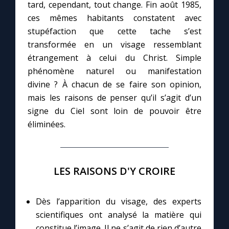
tard, cependant, tout change. Fin août 1985,
ces mêmes habitants constatent avec
Marie qui défait les nœuds
stupéfaction que cette tache s’est
transformée en un visage ressemblant
Me consacrer à Jésus par Marie
étrangement à celui du Christ. Simple
phénomène naturel ou manifestation
divine ? À chacun de se faire son opinion,
Mes intentions de prière
mais les raisons de penser qu’il s’agit d’un
signe du Ciel sont loin de pouvoir être
Une Minute avec Marie
éliminées.
Une neuvaine
LES RAISONS D'Y CROIRE
◼︎
À la une
Dès l’apparition du visage, des experts
1000 Raisons de Croire
scientifiques ont analysé la matière qui
constitue l’image. Il ne s’agit de rien d’autre