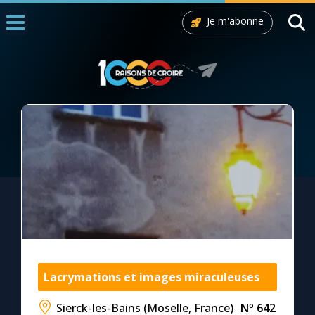
Je m'abonne
Accueil
La Messe
Aujourd'hui
Nous souten
◼︎
1000 Raisons de Croire
L'actualité de la semaine
La chaîne Youtube
La newsletter
Lacrymations et images miraculeuses
Sierck-les-Bains (Moselle, France)
Nº 642
La vidéo de la semaine