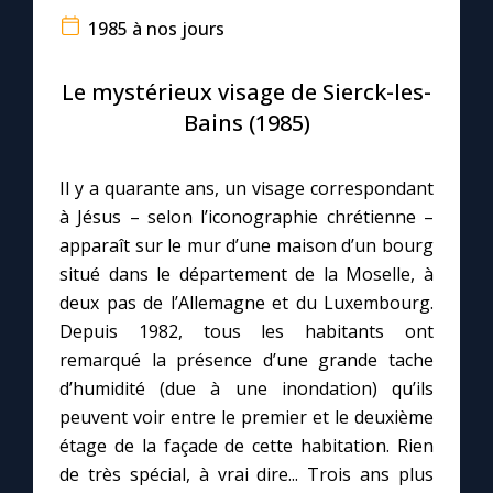
1985 à nos jours
Le compte Tiktok
Le mystérieux visage de Sierck-les-
Le magazine
Bains (1985)
Le site internet
Il y a quarante ans, un visage correspondant
à Jésus – selon l’iconographie chrétienne –
Questions-réponses
apparaît sur le mur d’une maison d’un bourg
situé dans le département de la Moselle, à
deux pas de l’Allemagne et du Luxembourg.
◼︎
Prier au quotidien
Depuis 1982, tous les habitants ont
remarqué la présence d’une grande tache
Avec Thérèse de Lisieux
d’humidité (due à une inondation) qu’ils
peuvent voir entre le premier et le deuxième
L'Évangile chaque jour
étage de la façade de cette habitation. Rien
de très spécial, à vrai dire... Trois ans plus
Les premiers samedis du mois