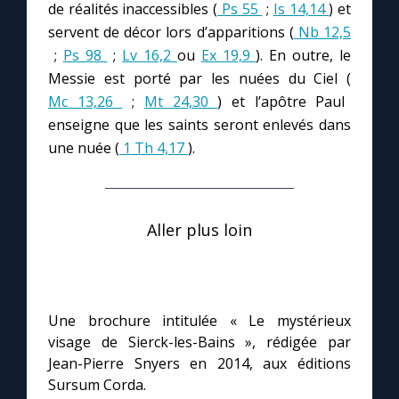
de réalités inaccessibles (
Ps 55
;
Is 14,14
) et
servent de décor lors d’apparitions (
Nb 12,5
;
Ps 98
;
Lv 16,2
ou
Ex 19,9
). En outre, le
Messie est porté par les nuées du Ciel (
Mc 13,26
;
Mt 24,30
) et l’apôtre Paul
enseigne que les saints seront enlevés dans
une nuée (
1 Th 4,17
).
Aller plus loin
Une brochure intitulée « Le mystérieux
visage de Sierck-les-Bains », rédigée par
Jean-Pierre Snyers en 2014, aux éditions
Sursum Corda.