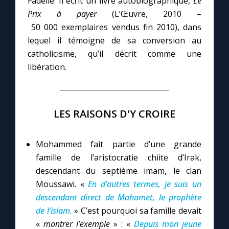
Fadelle. Il écrit un livre autobiographique,
Le
Prix à payer
(L’Œuvre, 2010 –
50 000 exemplaires vendus fin 2010), dans
Marie qui défait les nœuds
lequel il témoigne de sa conversion au
catholicisme, qu’il décrit comme une
Me consacrer à Jésus par Marie
libération.
Mes intentions de prière
LES RAISONS D'Y CROIRE
Une Minute avec Marie
Mohammed fait partie d’une grande
Une neuvaine
famille de l’aristocratie chiite d’Irak,
descendant du septième imam, le clan
◼︎
À la une
Moussawi. «
En d’autres termes, je suis un
descendant direct de Mahomet, le prophète
1000 Raisons de Croire
de l’islam.
» C’est pourquoi sa famille devait
«
montrer l’exemple
» : «
Depuis mon jeune