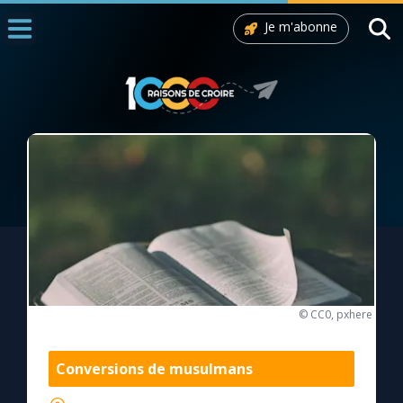
Je m'abonne
Accueil
La Messe
Aujourd'hui
Nous souten
◼︎
1000 Raisons de Croire
L'actualité de la semaine
La chaîne Youtube
© CC0, pxhere
La newsletter
Conversions de musulmans
La vidéo de la semaine