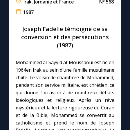
Irak, Jordanie et France
Nº 568
1987
Le compte Tiktok
Joseph Fadelle témoigne de sa
Le magazine
conversion et des persécutions
(1987)
Le site internet
Mohammed al-Sayyid al-Moussaoui est né en
Questions-réponses
1964en Irak au sein d’une famille musulmane
chiite. Le voisin de chambrée de Mohammed,
◼︎
Prier au quotidien
pendant son service militaire, est chrétien, ce
qui donne l’occasion à de nombreux débats
Avec Thérèse de Lisieux
idéologiques et religieux. Après un rêve
mystérieux et la lecture rigoureuse du Coran
L'Évangile chaque jour
et de la Bible, Mohammed se convertit au
catholicisme et prend le nom de Joseph
Les premiers samedis du mois