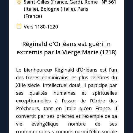
Saint-Gilles (France, Gard), Rome
Nº 561
(Italie), Bologne (Italie), Paris
Le compte Tiktok
(France)
Vers 1180-1220
Le magazine
Réginald d’Orléans est guéri in
Le site internet
extremis par la Vierge Marie (1218)
Questions-réponses
Le bienheureux Réginald d’Orléans est l’un
des frères dominicains les plus célèbres du
XIIIe siècle. Intellectuel doué, il participe par
◼︎
Prier au quotidien
ses qualités humaines et spirituelles
Avec Thérèse de Lisieux
exceptionnelles à l’essor de l’Ordre des
Prêcheurs, tant en Italie qu’en France. Il
L'Évangile chaque jour
convertit par ses prêches et l’exemple de sa
vie évangélique nombre de ses
contemporains, y compris parmi l’élite sociale
Les premiers samedis du mois