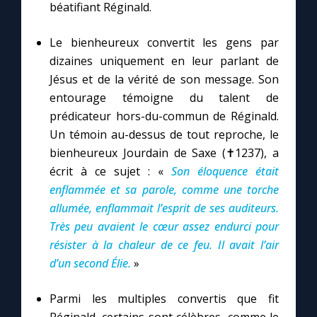
Chapelet pour le monde
béatifiant Réginald.
Le bienheureux convertit les gens par
Contact
dizaines uniquement en leur parlant de
Jésus et de la vérité de son message. Son
Faire un don
entourage témoigne du talent de
prédicateur hors-du-commun de Réginald.
Marie de Nazareth
Un témoin au-dessus de tout reproche, le
bienheureux Jourdain de Saxe (✝1237), a
écrit à ce sujet : «
Son éloquence était
enflammée et sa parole, comme une torche
allumée, enflammait l’esprit de ses auditeurs.
Très peu avaient le cœur assez endurci pour
résister à la chaleur de ce feu. Il avait l’air
d’un second Élie.
»
Parmi les multiples convertis que fit