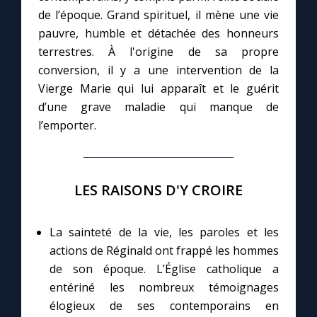
de l’époque. Grand spirituel, il mène une vie
pauvre, humble et détachée des honneurs
Marie qui défait les nœuds
terrestres. À l'origine de sa propre
conversion, il y a une intervention de la
Me consacrer à Jésus par Marie
Vierge Marie qui lui apparaît et le guérit
d’une grave maladie qui manque de
Mes intentions de prière
l’emporter.
Une Minute avec Marie
LES RAISONS D'Y CROIRE
Une neuvaine
La sainteté de la vie, les paroles et les
actions de Réginald ont frappé les hommes
◼︎
À la une
de son époque. L’Église catholique a
1000 Raisons de Croire
entériné les nombreux témoignages
élogieux de ses contemporains en