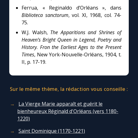
Ferrua, « Reginaldo d’Orléans », dans
Biblioteca sanctorum
, vol. XI, 1968, col. 74-
75.
W.J. Walsh,
The Apparitions and Shrines of
Heaven’s Bright Queen in Legend, Poetry and
History. Fron the Earliest Ages to the Present
Times
, New York-Nouvelle-Orléans, 1904, t.
II, p. 17-19.
Sur le même thème, la rédaction vous conseille :
La Vierge Marie apparaît et guérit le
bienheureux Réginald d'Orléans (vers 1180-
1220)
Saint Dominique (1170-1221)