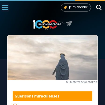
Je m'abonne
Accueil
La Messe
Aujourd'hui
Nous souten
◼︎
1000 Raisons de Croire
L'actualité de la semaine
La chaîne Youtube
© Shutterstock/Fotokon
La newsletter
Guérisons miraculeuses
La vidéo de la semaine