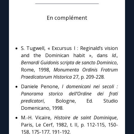
En complément
S. Tugwell, « Excursus I : Reginald’s vision
and the Dominican habit », dans
Id
.,
Bernardi Guidonis scripta de sancto Dominico
,
Rome, 1998,
Monumenta Ordinis Fratrum
Praedicatorum Historica
27, p. 209-228.
Daniele Penone,
I domenicani nei secoli :
Panorama storico dell’Ordine dei frati
predicatori
, Bologne, Ed. Studio
Domenicano, 1998.
M.-H. Vicaire,
Histoire de saint Dominique
,
Paris, Le Cerf, 1982, t. II, p. 112-115, 150-
158, 175-177, 191-192.