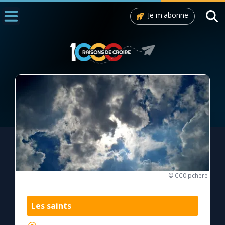
Je m'abonne
Accueil
La Messe
Aujourd'hui
Nous souten
◼︎
1000 Raisons de Croire
L'actualité de la semaine
La chaîne Youtube
© CC0 pchere
La newsletter
Les saints
La vidéo de la semaine