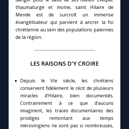
thaumaturge et moine, saint Hilaire de
Mende est de surcroît un immense
Marie qui défait les nœuds
évangélisateur qui parvient à ancrer la foi
chrétienne au sein des populations païennes
Me consacrer à Jésus par Marie
de la région.
Mes intentions de prière
LES RAISONS D'Y CROIRE
Une Minute avec Marie
Depuis le VIe siècle, les chrétiens
Une neuvaine
conservent fidèlement le récit de plusieurs
miracles d’Hilaire, bien documentés.
◼︎
À la une
Contrairement à ce que d’aucuns
imaginent, les traces documentaires des
1000 Raisons de Croire
prodiges remontant aux temps
mérovingiens ne sont pas si nombreuses,