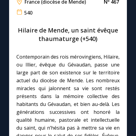
France (diocèse de Mende)
Nº 467
540
Le compte Tiktok
Hilaire de Mende, un saint évêque
Le magazine
thaumaturge (+540)
Le site internet
Contemporain des rois mérovingiens, Hilaire,
ou Illier, évêque du Gévaudan, passe une
Questions-réponses
large part de son existence sur le territoire
actuel du diocèse de Mende. Les nombreux
miracles qui jalonnent sa vie sont restés
◼︎
Prier au quotidien
présents dans la mémoire collective des
Avec Thérèse de Lisieux
habitants du Gévaudan, et bien au-delà. Les
générations successives ont honoré la
L'Évangile chaque jour
qualité humaine, pastorale et intellectuelle
du saint, qui n’hésita pas à mettre sa vie en
Les premiers samedis du mois
danger pour le salut de ses fidèles. Évêque,