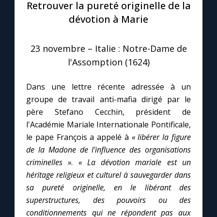
Retrouver la pureté originelle de la
dévotion à Marie
Le compte Tiktok
23 novembre – Italie : Notre-Dame de
Le magazine
l'Assomption (1624)
Le site internet
Dans une lettre récente adressée à un
groupe de travail anti-mafia dirigé par le
Questions-réponses
père Stefano Cecchin, président de
l'Académie Mariale Internationale Pontificale,
le pape François a appelé à
« libérer la figure
◼︎
Prier au quotidien
de la Madone de l'influence des organisations
Avec Thérèse de Lisieux
criminelles »
.
« La dévotion mariale est un
héritage religieux et culturel à sauvegarder dans
sa pureté originelle, en le libérant des
L'Évangile chaque jour
superstructures, des pouvoirs ou des
conditionnements qui ne répondent pas aux
Les premiers samedis du mois