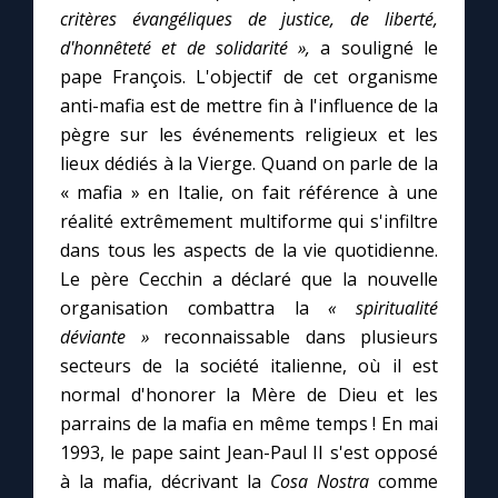
critères évangéliques de justice, de liberté,
d'honnêteté et de solidarité »,
a souligné le
Marie qui défait les nœuds
pape François. L'objectif de cet organisme
anti-mafia est de mettre fin à l'influence de la
Me consacrer à Jésus par Marie
pègre sur les événements religieux et les
lieux dédiés à la Vierge. Quand on parle de la
Mes intentions de prière
« mafia » en Italie, on fait référence à une
réalité extrêmement multiforme qui s'infiltre
dans tous les aspects de la vie quotidienne.
Une Minute avec Marie
Le père Cecchin a déclaré que la nouvelle
organisation combattra la
« spiritualité
Une neuvaine
déviante »
reconnaissable dans plusieurs
secteurs de la société italienne, où il est
normal d'honorer la Mère de Dieu et les
◼︎
À la une
parrains de la mafia en même temps ! En mai
1000 Raisons de Croire
1993, le pape saint Jean-Paul II s'est opposé
à la mafia, décrivant la
Cosa Nostra
comme