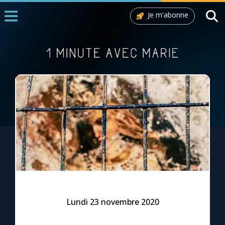
Je m'abonne
Accueil
La Messe
Aujourd'hui
Nous souten
◼︎
1000 Raisons de Croire
L'actualité de la semaine
La chaîne Youtube
La newsletter
Lundi 23 novembre 2020
La vidéo de la semaine