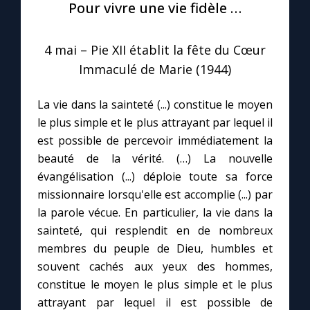
Pour vivre une vie fidèle …
Le compte Tiktok
4 mai – Pie XII établit la fête du Cœur
Immaculé de Marie (1944)
Le magazine
La vie dans la sainteté (...) constitue le moyen
Le site internet
le plus simple et le plus attrayant par lequel il
est possible de percevoir immédiatement la
Questions-réponses
beauté de la vérité. (…) La nouvelle
évangélisation (...) déploie toute sa force
missionnaire lorsqu'elle est accomplie (...) par
◼︎
Prier au quotidien
la parole vécue. En particulier, la vie dans la
Avec Thérèse de Lisieux
sainteté, qui resplendit en de nombreux
membres du peuple de Dieu, humbles et
souvent cachés aux yeux des hommes,
L'Évangile chaque jour
constitue le moyen le plus simple et le plus
attrayant par lequel il est possible de
Les premiers samedis du mois