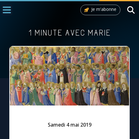
Je m'abonne
Accueil
La Messe
Aujourd'hui
Nous souten
◼︎
1000 Raisons de Croire
L'actualité de la semaine
La chaîne Youtube
La newsletter
Samedi 4 mai 2019
La vidéo de la semaine