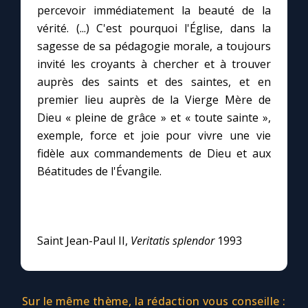
percevoir immédiatement la beauté de la
vérité. (...) C'est pourquoi l'Église, dans la
Marie qui défait les nœuds
sagesse de sa pédagogie morale, a toujours
invité les croyants à chercher et à trouver
Me consacrer à Jésus par Marie
auprès des saints et des saintes, et en
premier lieu auprès de la Vierge Mère de
Mes intentions de prière
Dieu « pleine de grâce » et « toute sainte »,
exemple, force et joie pour vivre une vie
fidèle aux commandements de Dieu et aux
Une Minute avec Marie
Béatitudes de l'Évangile.
Une neuvaine
Saint Jean-Paul II,
Veritatis splendor
1993
◼︎
À la une
1000 Raisons de Croire
Sur le même thème, la rédaction vous conseille :