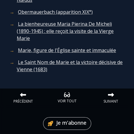
nœuds
Chapelet pour le monde
Obermauerbach (apparition XIX°)
Contact
La bienheureuse Maria Pierina De Micheli
(1890-1945) : elle reçoit la visite de la Vierge
Faire un don
Marie
Marie, figure de l'Église sainte et immaculée
Marie de Nazareth
Le Saint Nom de Marie et la victoire décisive de
Vienne (1683)
VOIR TOUT
PRÉCÉDENT
SUIVANT
Je m'abonne