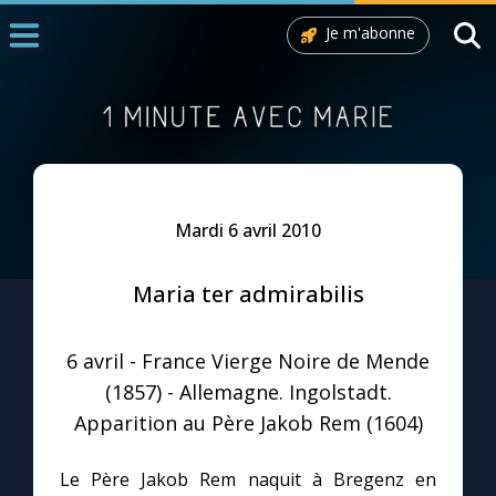
Je m'abonne
Accueil
La Messe
Aujourd'hui
Nous souten
Mardi 6 avril 2010
◼︎
1000 Raisons de Croire
Maria ter admirabilis
L'actualité de la semaine
6 avril - France Vierge Noire de Mende
La chaîne Youtube
(1857) - Allemagne. Ingolstadt.
Apparition au Père Jakob Rem (1604)
La newsletter
Le Père Jakob Rem naquit à Bregenz en
La vidéo de la semaine