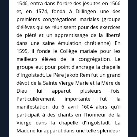
1546, entra dans l'ordre des jésuites en 1566
et, en 1574, fonda à Dillingen une des
Le compte Tiktok
premières congrégations mariales (groupe
d'élèves qui se réunissent pour des exercices
Le magazine
de piété et un apprentissage de la liberté
dans une saine émulation chrétienne). En
Le site internet
1595, il fonde le Collège mariale pour les
meilleurs élèves de la congrégation. Le
groupe eut pour point d'ancrage la chapelle
Questions-réponses
d'Ingolstadt. Le Père Jakob Rem fut un grand
dévot de la Sainte Vierge Marie et la Mère de
◼︎
Prier au quotidien
Dieu lui apparut plusieurs fois.
Particulièrement importante fut la
Avec Thérèse de Lisieux
manifestation du 6 avril 1604 alors qu'il
participait à des chants en l'honneur de la
L'Évangile chaque jour
Vierge dans la chapelle d'Ingolstadt. La
Madone lui apparut dans une telle splendeur
Les premiers samedis du mois