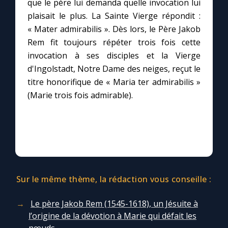
que le père lui demanda quelle invocation lui
plaisait le plus. La Sainte Vierge répondit :
Marie qui défait les nœuds
« Mater admirabilis ». Dès lors, le Père Jakob
Rem fit toujours répéter trois fois cette
invocation à ses disciples et la Vierge
Me consacrer à Jésus par Marie
d'Ingolstadt, Notre Dame des neiges, reçut le
titre honorifique de « Maria ter admirabilis »
Mes intentions de prière
(Marie trois fois admirable).
Une Minute avec Marie
Une neuvaine
Sur le même thème, la rédaction vous conseille :
◼︎
À la une
1000 Raisons de Croire
Le père Jakob Rem (1545-1618), un Jésuite à
l’origine de la dévotion à Marie qui défait les