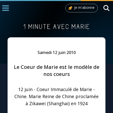
Je m'abonne
Accueil
La Messe
Aujourd'hui
Nous souten
Samedi 12 juin 2010
◼︎
1000 Raisons de Croire
Le Coeur de Marie est le modèle de
L'actualité de la semaine
nos coeurs
La chaîne Youtube
12 juin - Coeur Immaculé de Marie -
Chine. Marie Reine de Chine proclamée
La newsletter
à Zikawei (Shanghai) en 1924
La vidéo de la semaine