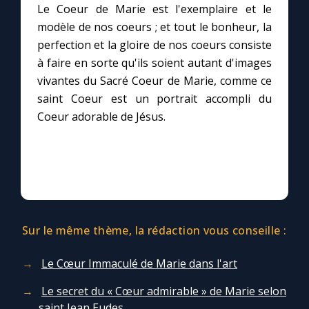
Le Coeur de Marie est l'exemplaire et le
modèle de nos coeurs ; et tout le bonheur, la
Le compte Tiktok
perfection et la gloire de nos coeurs consiste
à faire en sorte qu'ils soient autant d'images
Le magazine
vivantes du Sacré Coeur de Marie, comme ce
saint Coeur est un portrait accompli du
Le site internet
Coeur adorable de Jésus.
Questions-réponses
◼︎
Prier au quotidien
Avec Thérèse de Lisieux
Sur le même thème, la rédaction vous conseille :
Le Cœur Immaculé de Marie dans l'art
L'Évangile chaque jour
Le secret du « Cœur admirable » de Marie selon
saint Jean Eudes
Les premiers samedis du mois