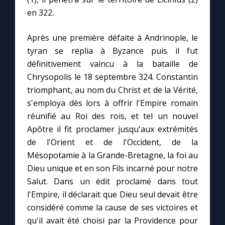
en 322.
Marie qui défait les nœuds
Après une première défaite à Andrinople, le
tyran se replia à Byzance puis il fut
Me consacrer à Jésus par Marie
définitivement vaincu à la bataille de
Chrysopolis le 18 septembre 324. Constantin
Mes intentions de prière
triomphant, au nom du Christ et de la Vérité,
s'employa dès lors à offrir l'Empire romain
Une Minute avec Marie
réunifié au Roi des rois, et tel un nouvel
Apôtre il fit proclamer jusqu'aux extrémités
de l'Orient et de l'Occident, de la
Une neuvaine
Mésopotamie à la Grande-Bretagne, la foi au
Dieu unique et en son Fils incarné pour notre
◼︎
À la une
Salut. Dans un édit proclamé dans tout
l'Empire, il déclarait que Dieu seul devait être
1000 Raisons de Croire
considéré comme la cause de ses victoires et
qu'il avait été choisi par la Providence pour