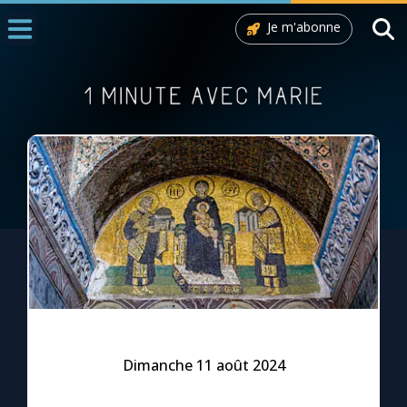
Je m'abonne
Accueil
La Messe
Aujourd'hui
Nous souten
◼︎
1000 Raisons de Croire
L'actualité de la semaine
La chaîne Youtube
La newsletter
Dimanche 11 août 2024
La vidéo de la semaine