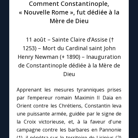
Comment Constantinople,
« Nouvelle Rome », fut dédiée à la
Le compte Tiktok
Mère de Dieu
Le magazine
11 août – Sainte Claire d’Assise (†
1253) – Mort du Cardinal saint John
Le site internet
Henry Newman (+ 1890) – Inauguration
de Constantinople dédiée à la Mère de
Questions-réponses
Dieu
Apprenant les mesures tyranniques prises
◼︎
Prier au quotidien
par l’empereur romain Maximin II Daïa en
Avec Thérèse de Lisieux
Orient contre les Chrétiens, Constantin leva
une puissante armée, guidée par le signe de
L'Évangile chaque jour
la Croix victorieuse, et, à la faveur d'une
campagne contre les barbares en Pannonie
Les premiers samedis du mois
(1), il pénétra sur le territoire de Licinius (2)