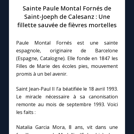
Sainte Paule Montal Fornés de
Le compte Tiktok
Saint-Joeph de Calesanz : Une
fillette sauvée de fièvres mortelles
Le magazine
Paule Montal Fornés est une sainte
Le site internet
espagnole, originaire de Barcelone
(Espagne, Catalogne). Elle fonde en 1847 les
Questions-réponses
Filles de Marie des écoles pies, mouvement
promis à un bel avenir.
◼︎
Prier au quotidien
Saint Jean-Paul II l’a béatifiée le 18 avril 1993.
Le miracle nécessaire à sa canonisation
Avec Thérèse de Lisieux
remonte au mois de septembre 1993. Voici
les faits :
L'Évangile chaque jour
Natalia Garcia Mora, 8 ans, vit dans une
Les premiers samedis du mois