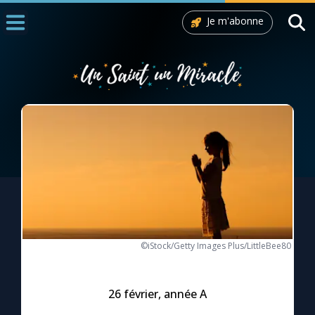
Je m'abonne
Accueil
La Messe
Aujourd'hui
Nous souten
◼︎
1000 Raisons de Croire
L'actualité de la semaine
La chaîne Youtube
©iStock/Getty Images Plus/LittleBee80
La newsletter
26 février, année A
La vidéo de la semaine