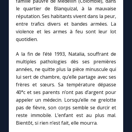
famille pauvre de Medellin (Colombie), dans
le quartier de Blanquizal, à la mauvaise
réputation. Ses habitants vivent dans la peur,
Marie qui défait les nœuds
entre trafics divers et bandes armées. La
violence et les armes à feu sont leur lot
Me consacrer à Jésus par Marie
quotidien.
Mes intentions de prière
A la fin de l’été 1993, Natalia, souffrant de
multiples pathologies dès ses premières
Une Minute avec Marie
années, ne quitte plus la pièce minuscule qui
lui sert de chambre, qu’elle partage avec ses
Une neuvaine
frères et sœurs. Sa température dépasse
40°c et ses parents n’ont pas d’argent pour
appeler un médecin. Lorsqu’elle ne grelotte
◼︎
À la une
pas de fièvre, son corps semble se durcir et
reste immobile. L’enfant est au plus mal.
1000 Raisons de Croire
Bientôt, si rien n’est fait, elle mourra.