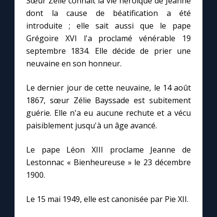
Sœur Zélie connaît la vie héroïque de Jeanne
Chapelet pour le monde
dont la cause de béatification a été
introduite ; elle sait aussi que le pape
Contact
Grégoire XVI l'a proclamé vénérable 19
septembre 1834. Elle décide de prier une
Faire un don
neuvaine en son honneur.
Marie de Nazareth
Le dernier jour de cette neuvaine, le 14 août
1867, sœur Zélie Bayssade est subitement
guérie. Elle n'a eu aucune rechute et a vécu
paisiblement jusqu'à un âge avancé.
Le pape Léon XIII proclame Jeanne de
Lestonnac « Bienheureuse » le 23 décembre
1900.
Le 15 mai 1949, elle est canonisée par Pie XII.