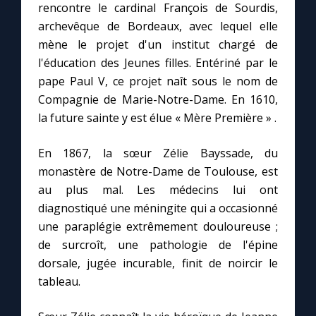
rencontre le cardinal François de Sourdis,
archevêque de Bordeaux, avec lequel elle
Marie qui défait les nœuds
mène le projet d'un institut chargé de
l'éducation des Jeunes filles. Entériné par le
Me consacrer à Jésus par Marie
pape Paul V, ce projet naît sous le nom de
Compagnie de Marie-Notre-Dame. En 1610,
la future sainte y est élue « Mère Première » .
Mes intentions de prière
En 1867, la sœur Zélie Bayssade, du
Une Minute avec Marie
monastère de Notre-Dame de Toulouse, est
au plus mal. Les médecins lui ont
Une neuvaine
diagnostiqué une méningite qui a occasionné
une paraplégie extrêmement douloureuse ;
de surcroît, une pathologie de l'épine
◼︎
À la une
dorsale, jugée incurable, finit de noircir le
1000 Raisons de Croire
tableau.