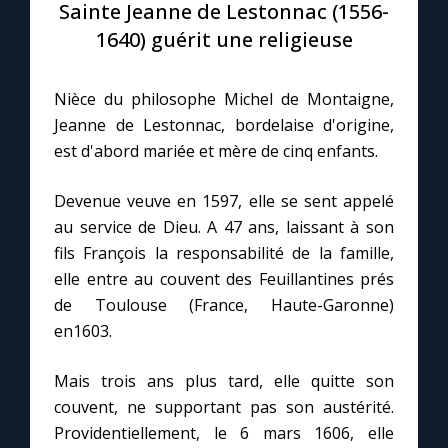
Sainte Jeanne de Lestonnac (1556-
1640) guérit une religieuse
Le compte Tiktok
Nièce du philosophe Michel de Montaigne,
Le magazine
Jeanne de Lestonnac, bordelaise d'origine,
est d'abord mariée et mère de cinq enfants.
Le site internet
Devenue veuve en 1597, elle se sent appelé
Questions-réponses
au service de Dieu. A 47 ans, laissant à son
fils François la responsabilité de la famille,
elle entre au couvent des Feuillantines prés
◼︎
Prier au quotidien
de Toulouse (France, Haute-Garonne)
en1603.
Avec Thérèse de Lisieux
Mais trois ans plus tard, elle quitte son
L'Évangile chaque jour
couvent, ne supportant pas son austérité.
Providentiellement, le 6 mars 1606, elle
Les premiers samedis du mois