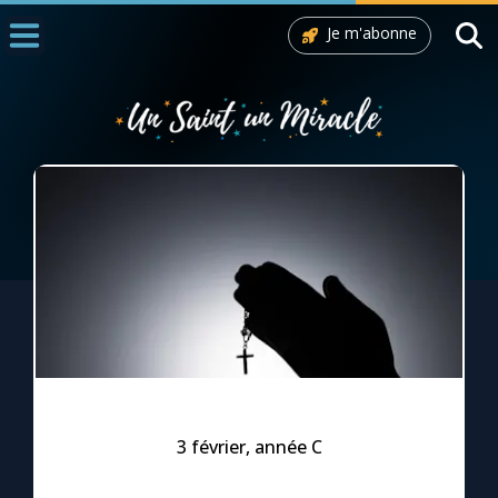
Je m'abonne
Accueil
La Messe
Aujourd'hui
Nous souten
◼︎
1000 Raisons de Croire
L'actualité de la semaine
La chaîne Youtube
La newsletter
3 février, année C
La vidéo de la semaine