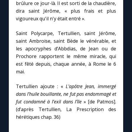
brûlure ce jour-là. Il est sorti de la chaudière,
dira saint Jérôme, « plus frais et plus
Marie qui défait les nœuds
vigoureux qu'il n'y était entré ».
Me consacrer à Jésus par Marie
Saint Polycarpe, Tertullien, saint Jérôme,
saint Ambroise, saint Bède le vénérable, et
les apocryphes d’Abbdias, de Jean ou de
Mes intentions de prière
Prochore rapportent le même miracle, qui
est fêté depuis, chaque année, à Rome le 6
Une Minute avec Marie
mai.
Une neuvaine
Tertullien ajoute : «
L'apôtre Jean, immergé
dans l’huile bouillante, ne fut pas endommagé et
fut condamné à l’exil dans l’île
» [de Patmos].
◼︎
À la une
(d’après Tertullien, La Prescription des
1000 Raisons de Croire
hérétiques chap. 36)