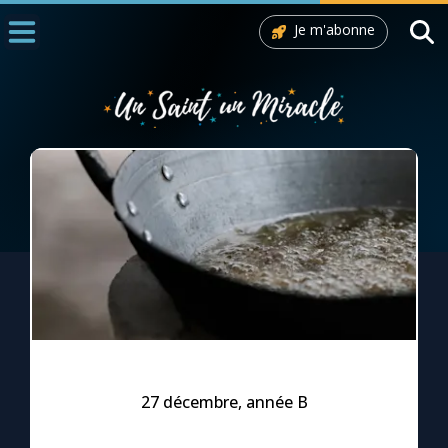
Je m'abonne
Accueil
La Messe
Aujourd'hui
Nous souten
◼︎
1000 Raisons de Croire
L'actualité de la semaine
La chaîne Youtube
La newsletter
27 décembre, année B
La vidéo de la semaine