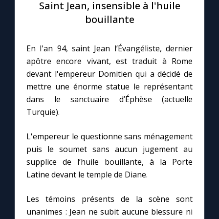
Saint Jean, insensible à l'huile
bouillante
Le compte Tiktok
En l'an 94, saint Jean l’Évangéliste, dernier
Le magazine
apôtre encore vivant, est traduit à Rome
devant l'empereur Domitien qui a décidé de
Le site internet
mettre une énorme statue le représentant
dans le sanctuaire d’Éphèse (actuelle
Questions-réponses
Turquie).
L'empereur le questionne sans ménagement
◼︎
Prier au quotidien
puis le soumet sans aucun jugement au
supplice de l’huile bouillante, à la Porte
Avec Thérèse de Lisieux
Latine devant le temple de Diane.
L'Évangile chaque jour
Les témoins présents de la scène sont
unanimes : Jean ne subit aucune blessure ni
Les premiers samedis du mois