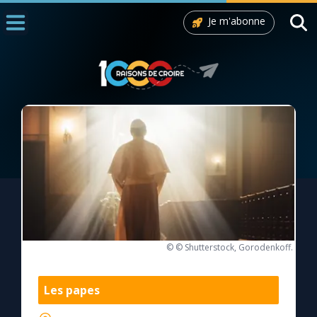
Je m'abonne
Accueil
La Messe
Aujourd'hui
Nous souten
◼︎
1000 Raisons de Croire
L'actualité de la semaine
La chaîne Youtube
© © Shutterstock, Gorodenkoff.
La newsletter
Les papes
La vidéo de la semaine