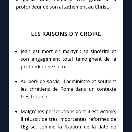
profondeur de son attachement au Christ.
Marie qui défait les nœuds
LES RAISONS D'Y CROIRE
Me consacrer à Jésus par Marie
Mes intentions de prière
Jean est mort en martyr : sa sincérité et
son engagement total témoignent de la
profondeur de sa foi.
Une Minute avec Marie
Au péril de sa vie, il administre et soutient
Une neuvaine
les chrétiens de Rome dans un contexte
très troublé.
◼︎
À la une
Malgré les persécutions dont il est victime,
1000 Raisons de Croire
il réussit de très importantes réformes de
l’Église, comme la fixation de la date de