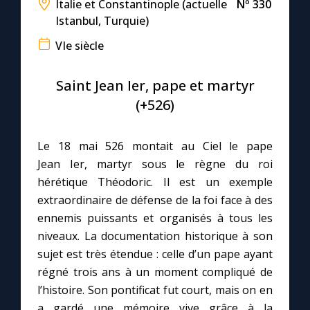
Italie et Constantinople (actuelle
Nº 330
Istanbul, Turquie)
Le compte Tiktok
VIe siècle
Le magazine
Saint Jean Ier, pape et martyr
(+526)
Le site internet
Le 18 mai 526 montait au Ciel le pape
Questions-réponses
Jean Ier, martyr sous le règne du roi
hérétique Théodoric. Il est un exemple
extraordinaire de défense de la foi face à des
◼︎
Prier au quotidien
ennemis puissants et organisés à tous les
Avec Thérèse de Lisieux
niveaux. La documentation historique à son
sujet est très étendue : celle d’un pape ayant
L'Évangile chaque jour
régné trois ans à un moment compliqué de
l’histoire. Son pontificat fut court, mais on en
a gardé une mémoire vive grâce à la
Les premiers samedis du mois