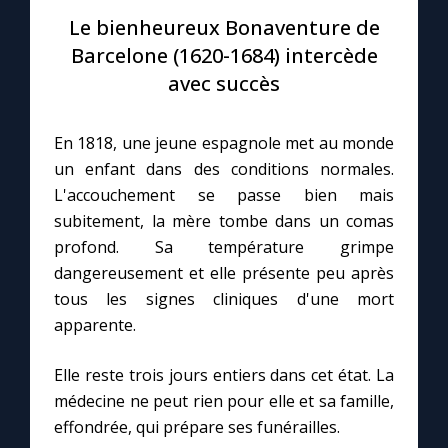
Le bienheureux Bonaventure de
Le compte Tiktok
Barcelone (1620-1684) intercède
avec succès
Le magazine
En 1818, une jeune espagnole met au monde
Le site internet
un enfant dans des conditions normales.
L'accouchement se passe bien mais
Questions-réponses
subitement, la mère tombe dans un comas
profond. Sa température grimpe
dangereusement et elle présente peu après
◼︎
Prier au quotidien
tous les signes cliniques d'une mort
apparente.
Avec Thérèse de Lisieux
Elle reste trois jours entiers dans cet état. La
L'Évangile chaque jour
médecine ne peut rien pour elle et sa famille,
effondrée, qui prépare ses funérailles.
Les premiers samedis du mois