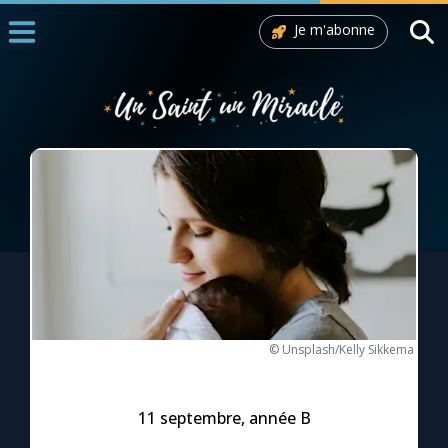
Je m'abonne
Accueil
La Messe
Aujourd'hui
Nous souten
◼︎
1000 Raisons de Croire
L'actualité de la semaine
La chaîne Youtube
© Unsplash/Kelly Sikkema
La newsletter
11 septembre, année B
La vidéo de la semaine