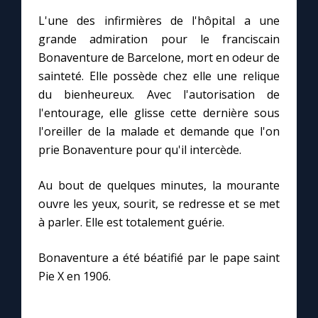
L'une des infirmières de l'hôpital a une
grande admiration pour le franciscain
Marie qui défait les nœuds
Bonaventure de Barcelone, mort en odeur de
sainteté. Elle possède chez elle une relique
Me consacrer à Jésus par Marie
du bienheureux. Avec l'autorisation de
l'entourage, elle glisse cette dernière sous
Mes intentions de prière
l'oreiller de la malade et demande que l'on
prie Bonaventure pour qu'il intercède.
Une Minute avec Marie
Au bout de quelques minutes, la mourante
Une neuvaine
ouvre les yeux, sourit, se redresse et se met
à parler. Elle est totalement guérie.
◼︎
À la une
Bonaventure a été béatifié par le pape saint
Pie X en 1906.
1000 Raisons de Croire