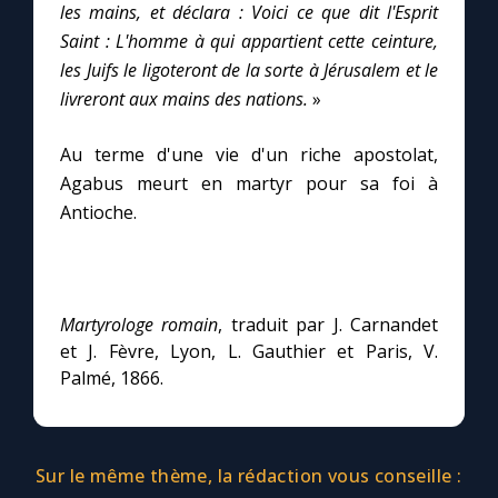
les mains, et déclara : Voici ce que dit l'Esprit
Saint : L'homme à qui appartient cette ceinture,
Marie qui défait les nœuds
les Juifs le ligoteront de la sorte à Jérusalem et le
livreront aux mains des nations.
»
Me consacrer à Jésus par Marie
Au terme d'une vie d'un riche apostolat,
Agabus meurt en martyr pour sa foi à
Mes intentions de prière
Antioche.
Une Minute avec Marie
Une neuvaine
Martyrologe romain
, traduit par J. Carnandet
et J. Fèvre, Lyon, L. Gauthier et Paris, V.
Palmé, 1866.
◼︎
À la une
1000 Raisons de Croire
Sur le même thème, la rédaction vous conseille :