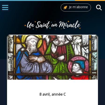
Je m'abonne
Accueil
La Messe
Aujourd'hui
Nous souten
◼︎
1000 Raisons de Croire
L'actualité de la semaine
La chaîne Youtube
La newsletter
8 avril, année C
La vidéo de la semaine