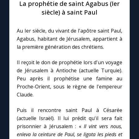
La prophétie de saint Agabus (Ier
siècle) à saint Paul
Le compte Tiktok
Au Ier siècle, du vivant de l'apôtre saint Paul,
Le magazine
Agabus, habitant de Jérusalem, appartient à
la première génération des chrétiens.
Le site internet
Il reçoit le don de prophétie lors d'un voyage
Questions-réponses
de Jérusalem à Antioche (actuelle Turquie).
Peu après il prophétise une famine au
Proche-Orient, sous le règne de l'empereur
◼︎
Prier au quotidien
Claude.
Avec Thérèse de Lisieux
Puis il rencontre saint Paul à Césarée
(actuelle Israël). Il lui prédit qu'il sera fait
L'Évangile chaque jour
prisonnier à Jérusalem : «
Il vint vers nous,
enleva la ceinture de Paul, se ligota les pieds et
Les premiers samedis du mois