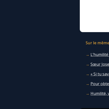
Sur le même 
L’humilit
Sœur Jose
« Si tu sa
Pour obten
Humilité, 