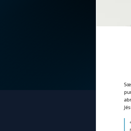
La vidéo de la semaine
Marie qui défait les
nœuds
Le compte Tiktok
Me consacrer à Jé
par Marie
Le magazine
Mes intentions de
Le site internet
prière
Questions-réponses
Une Minute avec M
Sœu
pur
Une neuvaine
abr
Jés