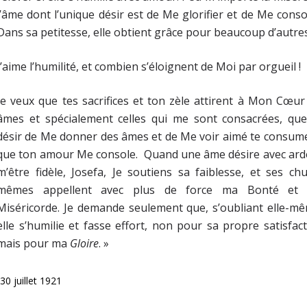
l’âme dont l’unique désir est de Me glorifier et de Me conso
Dans sa petitesse, elle obtient grâce pour beaucoup d’autres
J’aime l’humilité, et combien s’éloignent de Moi par orgueil !
Je veux que tes sacrifices et ton zèle attirent à Mon Cœur
âmes et spécialement celles qui me sont consacrées, que
désir de Me donner des âmes et de Me voir aimé te consum
que ton amour Me console. Quand une âme désire avec ard
m’être fidèle, Josefa, Je soutiens sa faiblesse, et ses ch
mêmes appellent avec plus de force ma Bonté et
Miséricorde. Je demande seulement que, s’oubliant elle-m
elle s’humilie et fasse effort, non pour sa propre satisfac
mais pour ma
Gloire
. »
30 juillet 1921