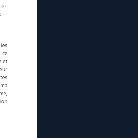
ler.
.
 les
 ce
e et
eur
utes
 ma
ême,
tion