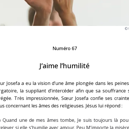
Faire un don
Marie de Nazareth
© 
sus
Numéro 67
J’aime l’humilité
arie
r Josefa a eu la vision d’une âme plongée dans les peine
gatoire, la suppliant d’intercéder afin que sa souffrance 
égée. Très impressionnée, Sœur Josefa confie ses crainte
us concernant les âmes des religieuses. Jésus lui répond :
« Quand une de mes âmes tombe, Je suis toujours là pour
relever si elle s’humilie avec amour. Peu M’importe la misèr