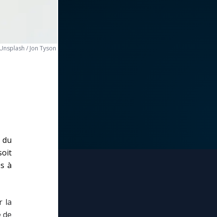
Unsplash / Jon Tyson
s du
soit
s à
 la
e de