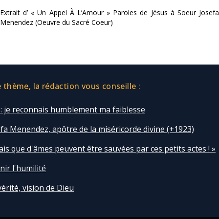
Extrait d’ « Un Appel À L’Amour » Paroles de Jésus à Soeur Josefa
Menendez (Oeuvre du Sacré Coeur)
thème, la rédaction vous conseille :
é : je reconnais humblement ma faiblesse
fa Menendez, apôtre de la miséricorde divine (+1923)
vais que d'âmes peuvent être sauvées par ces petits actes ! »
ir l'humilité
vérité, vision de Dieu