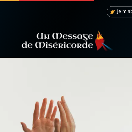
Je m'
 soutenir
À propos
Facebook
Infos légales
◼︎
À la une
sieux
1000 Raisons de Croire
our
Chapelet pour le monde
dis
Contact