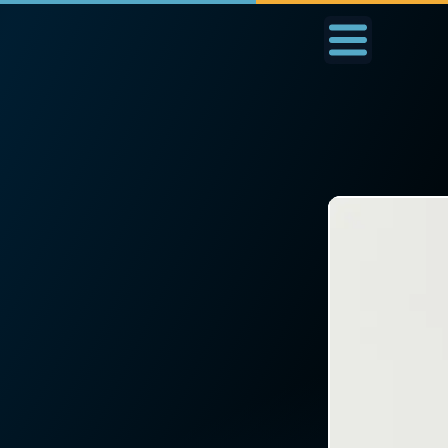
Accueil
La Messe
Aujourd'hui
Nous
◼︎
1000 Raisons de Croire
◼︎
Prier au quotidien
L'actualité de la
Avec Thérèse de Li
semaine
L'Évangile chaque j
La chaîne Youtube
Les premiers same
La newsletter
du mois