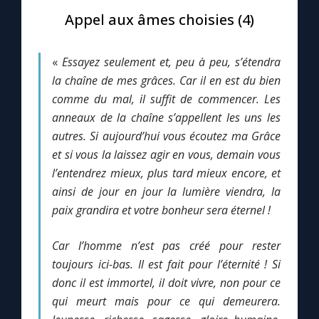
Appel aux âmes choisies (4)
Le compte Tiktok
«
Essayez seulement et, peu à peu, s’étendra
Le magazine
la chaîne de mes grâces. Car il en est du bien
comme du mal, il suffit de commencer. Les
Le site internet
anneaux de la chaîne s’appellent les uns les
autres. Si aujourd’hui vous écoutez ma Grâce
et si vous la laissez agir en vous, demain vous
Questions-réponses
l’entendrez mieux, plus tard mieux encore, et
ainsi de jour en jour la lumière viendra, la
◼︎
Prier au quotidien
paix grandira et votre bonheur sera éternel !
Avec Thérèse de Lisieux
Car l’homme n’est pas créé pour rester
toujours ici-bas. Il est fait pour l’éternité ! Si
L'Évangile chaque jour
donc il est immortel, il doit vivre, non pour ce
qui meurt mais pour ce qui demeurera.
Les premiers samedis du mois