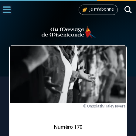
Je m'abonne
Accueil
La Messe
Aujourd'hui
Nous souten
◼︎
1000 Raisons de Croire
L'actualité de la semaine
La chaîne Youtube
© Unsplash/Haley Rivera
La newsletter
Numéro 170
La vidéo de la semaine