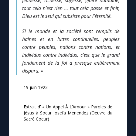
Jeunesse, richesse, sagesse, gloire humaine,
tout cela n’est rien … tout cela passe et finit,
Dieu est le seul qui subsiste pour l’éternité.
Marie qui défait les nœuds
Si le monde et la société sont remplis de
Me consacrer à Jésus par Marie
haines et en luttes continuelles, peuples
contre peuples, nations contre nations, et
Mes intentions de prière
individus contre individus, c’est que le grand
fondement de la foi a presque entièrement
Une Minute avec Marie
disparu.
»
Une neuvaine
19 juin 1923
Extrait d’ « Un Appel À L’Amour » Paroles de
◼︎
À la une
Jésus à Soeur Josefa Menendez (Oeuvre du
Sacré Coeur)
1000 Raisons de Croire