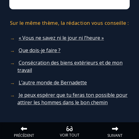
Chapelet pour le monde
Contact
Sur le même thème, la rédaction vous conseille :
Faire un don
« Vous ne savez ni le jour ni l’heure »
Que dois-je faire ?
Marie de Nazareth
Consécration des biens extérieurs et de mon
travail
L’autre monde de Bernadette
Je peux espérer que tu feras ton possible pour
attirer les hommes dans le bon chemin
VOIR TOUT
PRÉCÉDENT
SUIVANT