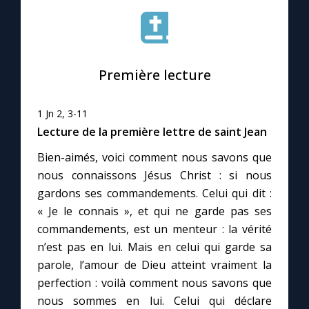
Le compte Tiktok
Première lecture
Le magazine
Le site internet
1 Jn 2, 3-11
Lecture de la première lettre de saint Jean
Questions-réponses
Bien-aimés, voici comment nous savons que
nous connaissons Jésus Christ : si nous
gardons ses commandements. Celui qui dit :
◼︎
Prier au quotidien
« Je le connais », et qui ne garde pas ses
commandements, est un menteur : la vérité
Avec Thérèse de Lisieux
n’est pas en lui. Mais en celui qui garde sa
parole, l’amour de Dieu atteint vraiment la
L'Évangile chaque jour
perfection : voilà comment nous savons que
nous sommes en lui. Celui qui déclare
Les premiers samedis du mois