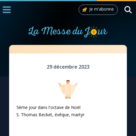
Je m'abonne
Accueil
La Messe
Aujourd'hui
Nous souten
En paix, selon ta parole
29 décembre 2023
◼︎
1000 Raisons de Croire
L'actualité de la semaine
La chaîne Youtube
5ème jour dans l'octave de Noël
S. Thomas Becket, évêque, martyr
La newsletter
La vidéo de la semaine