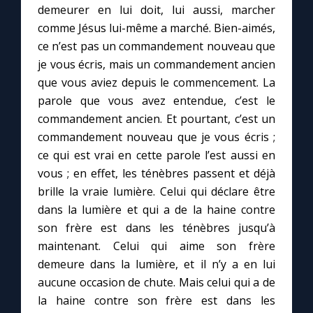
demeurer en lui doit, lui aussi, marcher
comme Jésus lui-même a marché. Bien-aimés,
Marie qui défait les nœuds
ce n’est pas un commandement nouveau que
je vous écris, mais un commandement ancien
Me consacrer à Jésus par Marie
que vous aviez depuis le commencement. La
parole que vous avez entendue, c’est le
commandement ancien. Et pourtant, c’est un
Mes intentions de prière
commandement nouveau que je vous écris ;
ce qui est vrai en cette parole l’est aussi en
Une Minute avec Marie
vous ; en effet, les ténèbres passent et déjà
brille la vraie lumière. Celui qui déclare être
Une neuvaine
dans la lumière et qui a de la haine contre
son frère est dans les ténèbres jusqu’à
maintenant. Celui qui aime son frère
◼︎
À la une
demeure dans la lumière, et il n’y a en lui
1000 Raisons de Croire
aucune occasion de chute. Mais celui qui a de
la haine contre son frère est dans les