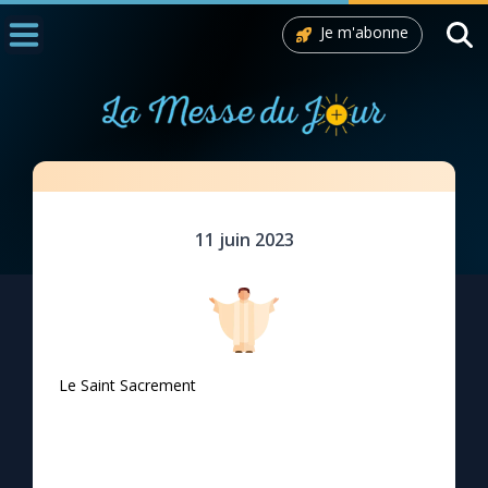
Je m'abonne
Accueil
La Messe
Aujourd'hui
Nous souten
Celui qui mange ma chair et boit mon sang
11 juin 2023
◼︎
1000 Raisons de Croire
L'actualité de la semaine
La chaîne Youtube
Le Saint Sacrement
La newsletter
La vidéo de la semaine