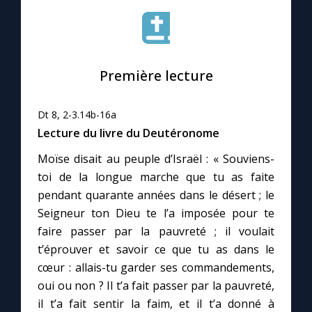
Le compte Tiktok
Première lecture
Le magazine
Le site internet
Dt 8, 2-3.14b-16a
Lecture du livre du Deutéronome
Questions-réponses
Moïse disait au peuple d’Israël : « Souviens-
toi de la longue marche que tu as faite
pendant quarante années dans le désert ; le
◼︎
Prier au quotidien
Seigneur ton Dieu te l’a imposée pour te
faire passer par la pauvreté ; il voulait
Avec Thérèse de Lisieux
t’éprouver et savoir ce que tu as dans le
cœur : allais-tu garder ses commandements,
L'Évangile chaque jour
oui ou non ? Il t’a fait passer par la pauvreté,
il t’a fait sentir la faim, et il t’a donné à
Les premiers samedis du mois