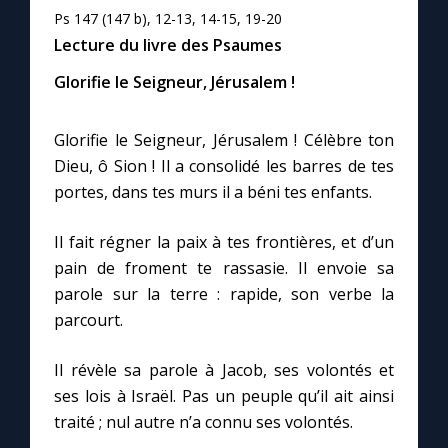
Chapelet pour le monde
Ps 147 (147 b), 12-13, 14-15, 19-20
Lecture du livre des Psaumes
Contact
Glorifie le Seigneur, Jérusalem !
Faire un don
Glorifie le Seigneur, Jérusalem ! Célèbre ton
Dieu, ô Sion ! Il a consolidé les barres de tes
Marie de Nazareth
portes, dans tes murs il a béni tes enfants.
Il fait régner la paix à tes frontières, et d’un
pain de froment te rassasie. Il envoie sa
parole sur la terre : rapide, son verbe la
parcourt.
Il révèle sa parole à Jacob, ses volontés et
ses lois à Israël. Pas un peuple qu’il ait ainsi
traité ; nul autre n’a connu ses volontés.