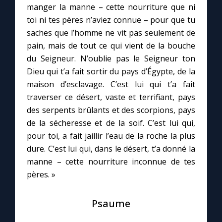
manger la manne – cette nourriture que ni
toi ni tes pères n’aviez connue – pour que tu
Marie qui défait les nœuds
saches que l’homme ne vit pas seulement de
pain, mais de tout ce qui vient de la bouche
Me consacrer à Jésus par Marie
du Seigneur. N’oublie pas le Seigneur ton
Dieu qui t’a fait sortir du pays d’Égypte, de la
maison d’esclavage. C’est lui qui t’a fait
Mes intentions de prière
traverser ce désert, vaste et terrifiant, pays
des serpents brûlants et des scorpions, pays
Une Minute avec Marie
de la sécheresse et de la soif. C’est lui qui,
pour toi, a fait jaillir l’eau de la roche la plus
Une neuvaine
dure. C’est lui qui, dans le désert, t’a donné la
manne – cette nourriture inconnue de tes
pères. »
◼︎
À la une
1000 Raisons de Croire
Psaume