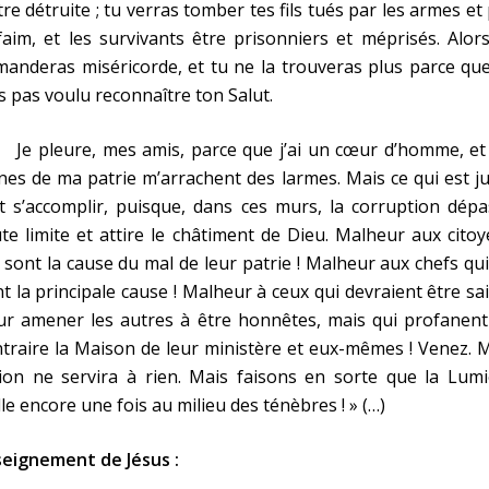
tre détruite ; tu verras tomber tes fils tués par les armes et
faim, et les survivants être prisonniers et méprisés. Alor
anderas miséricorde, et tu ne la trouveras plus parce qu
s pas voulu reconnaître ton Salut.
 pleure, mes amis, parce que j’ai un cœur d’homme, et 
nes de ma patrie m’arrachent des larmes. Mais ce qui est j
t s’accomplir, puisque, dans ces murs, la corruption dép
te limite et attire le châtiment de Dieu. Malheur aux cito
 sont la cause du mal de leur patrie ! Malheur aux chefs qu
t la principale cause ! Malheur à ceux qui devraient être sa
ur amener les autres à être honnêtes, mais qui profanent
traire la Maison de leur ministère et eux-mêmes ! Venez.
ion ne servira à rien. Mais faisons en sorte que la Lumi
lle encore une fois au milieu des ténèbres ! » (…)
seignement de Jésus :