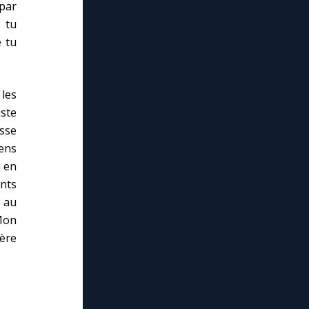
 par
s tu
e tu
les
uste
asse
yens
i en
ints
 au
 Mon
ère