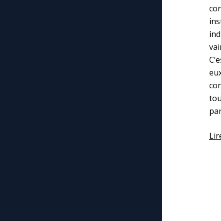
co
ins
ind
vai
C’e
eux
co
tou
par
Lir