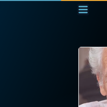
Accueil
La Messe
Aujourd'hui
Nous
◼︎
1000 Raisons de Croire
◼︎
Prier au quotidien
L'actualité de la
Avec Thérèse de Li
semaine
L'Évangile chaque j
La chaîne Youtube
Les premiers same
La newsletter
du mois