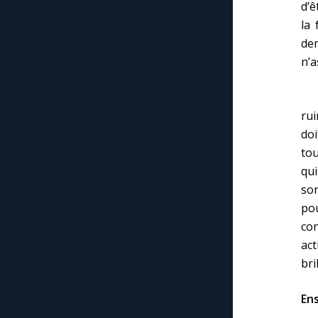
d’ê
la 
dem
n’a
Je
rui
doi
tou
qui
son
po
con
act
bri
En