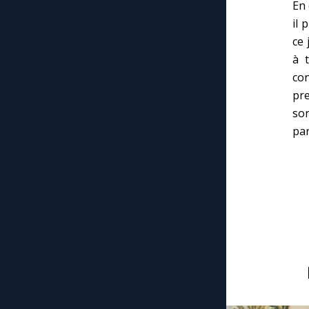
En 
il 
ce 
à 
con
pre
son
par