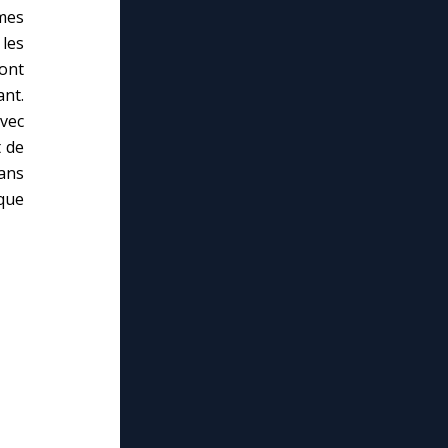
mes
les
sont
ant.
avec
t de
ans
 que