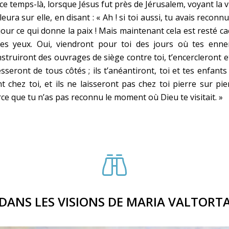
ce temps-là, lorsque Jésus fut près de Jérusalem, voyant la vi
pleura sur elle, en disant : « Ah ! si toi aussi, tu avais reconn
jour ce qui donne la paix ! Mais maintenant cela est resté c
tes yeux. Oui, viendront pour toi des jours où tes enne
struiront des ouvrages de siège contre toi, t’encercleront e
sseront de tous côtés ; ils t’anéantiront, toi et tes enfants
t chez toi, et ils ne laisseront pas chez toi pierre sur pie
ce que tu n’as pas reconnu le moment où Dieu te visitait. »
DANS LES VISIONS DE MARIA VALTORT