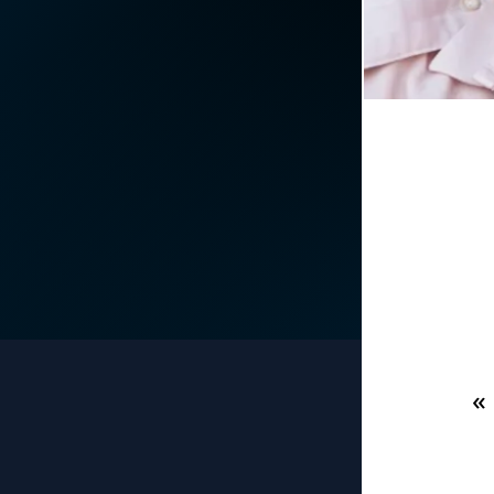
La vidéo de la semaine
Marie qui défait les
nœuds
Le compte Tiktok
Me consacrer à Jé
par Marie
Le magazine
Mes intentions de
Le site internet
prière
Questions-réponses
Une Minute avec M
Une neuvaine
«