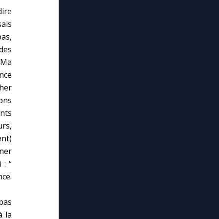
ire
sais
pas,
des
 Ma
nce
her
ons
ents
urs,
ent)
nner
 : “
nce.
nne.
 pas
 la