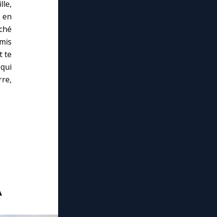
lle,
u en
aché
mis
t te
 qui
rre,
A