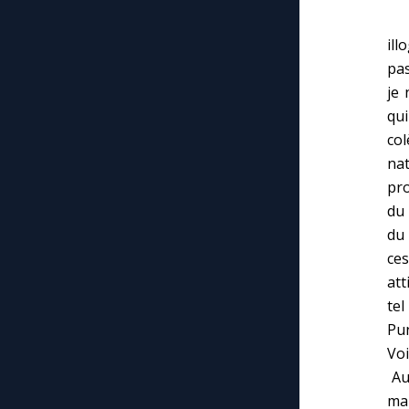
« 
ill
pas
je 
qu
co
na
pr
du 
du 
ces
att
tel
Pun
Voi
Au 
ma