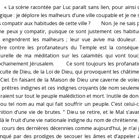
La scène racontée par Luc paraît sans lien, pour ainsi d
ogique : je déplore les malheurs d’une ville coupable et je ne 
 compatir aux habitudes de cette ville ? Non. Je ne sais 
ne peux y compatir, puisque ce sont justement ces habitu
i engendrent les malheurs ; leur vue avive ma douleur.
lère contre les profanateurs du Temple est la conséque
turelle de ma méditation sur les calamités qui vont touc
ochainement Jérusalem. Ce sont toujours les profanati
culte de Dieu, de la Loi de Dieu, qui provoquent les châtim
Ciel. En faisant de la Maison de Dieu une caverne de vole
 prêtres indignes et ces indignes croyants (de nom seulem
iraient sur tout le peuple malédiction et mort. Inutile de do
 ou tel nom au mal qui fait souffrir un peuple. C’est celui-ci
ition d’une vie de brutes. ” Dieu se retire, et le Mal s’ava
là le fruit d’une vie nationale indigne du nom de chrétie
cours des dernières décennies comme aujourd’hui, je n’ai
nqué par des prodiges de secouer les âmes et d’appeler à