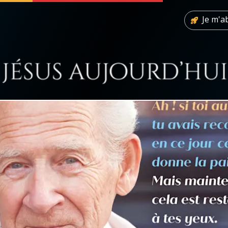
Je m'
 soutenir
À propos
Facebook
Infos légales
◼︎
À la une
sieux
1000 Raisons de Croire
our
Chapelet pour le monde
dis
Contact