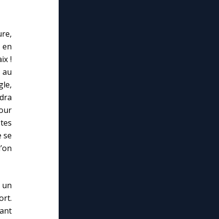
re,
, en
ix !
e au
gle,
ndra
our
lose
 tes
e se
u’on
e un
ort.
vant