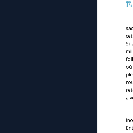
(…
sac
cet
Si 
mil
fol
où 
ple
rou
ret
a v
Qui
ino
Ent