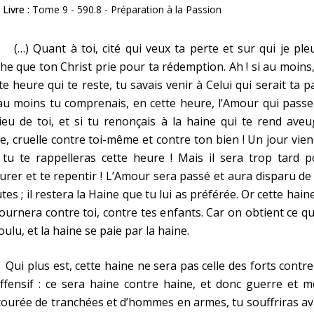
Livre :
Tome 9 - 590.8 - Préparation à la Passion
) Quant à toi, cité qui veux ta perte et sur qui je pleu
he que ton Christ prie pour ta rédemption. Ah ! si au moins
te heure qui te reste, tu savais venir à Celui qui serait ta pa
au moins tu comprenais, en cette heure, l’Amour qui pass
ieu de toi, et si tu renonçais à la haine qui te rend aveu
le, cruelle contre toi-même et contre ton bien ! Un jour vie
tu te rappelleras cette heure ! Mais il sera trop tard p
C
urer et te repentir ! L’Amour sera passé et aura disparu de
tes ; il restera la Haine que tu lui as préférée. Or cette hain
ournera contre toi, contre tes enfants. Car on obtient ce q
oulu, et la haine se paie par la haine.
 plus est, cette haine ne sera pas celle des forts contr
ffensif : ce sera haine contre haine, et donc guerre et m
ourée de tranchées et d’hommes en armes, tu souffriras a