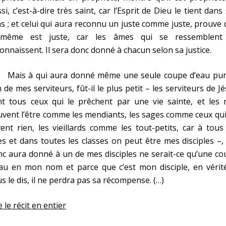
si, c’est-à-dire très saint, car l’Esprit de Dieu le tient dans
s ; et celui qui aura reconnu un juste comme juste, prouve
i-même est juste, car les âmes qui se ressemblent
onnaissent. Il sera donc donné à chacun selon sa justice.
is à qui aura donné même une seule coupe d’eau pur
n de mes serviteurs, fût-il le plus petit – les serviteurs de J
t tous ceux qui le prêchent par une vie sainte, et les r
vent l’être comme les mendiants, les sages comme ceux qu
ent rien, les vieillards comme les tout-petits, car à tous
s et dans toutes les classes on peut être mes disciples –,
c aura donné à un de mes disciples ne serait-ce qu’une c
au en mon nom et parce que c’est mon disciple, en vérité
s le dis, il ne perdra pas sa récompense. (…)
e le récit en entier