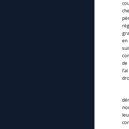
co
che
pèr
règ
gra
en 
sui
com
de 
l’a
dro
En
dé
no
le
con