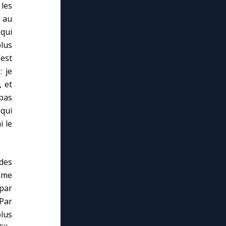
les
s au
 qui
plus
’est
: je
, et
 pas
 qui
i le
des
mme
par
Par
plus