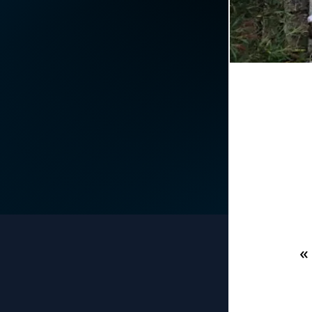
La vidéo de la semaine
Marie qui défait les
nœuds
Le compte Tiktok
Me consacrer à Jé
par Marie
Le magazine
Mes intentions de
Le site internet
prière
Questions-réponses
Une Minute avec M
Une neuvaine
«