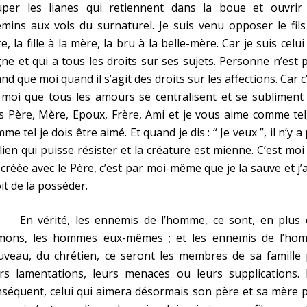
uper les lianes qui retiennent dans la boue et ouvrir 
mins aux vols du surnaturel. Je suis venu opposer le fil
e, la fille à la mère, la bru à la belle-mère. Car je suis celui
ne et qui a tous les droits sur ses sujets. Personne n’est 
nd que moi quand il s’agit des droits sur les affections. Car c
moi que tous les amours se centralisent et se subliment 
s Père, Mère, Epoux, Frère, Ami et je vous aime comme tel
me tel je dois être aimé. Et quand je dis : “ Je veux ”, il n’y a
lien qui puisse résister et la créature est mienne. C’est moi
i créée avec le Père, c’est par moi-même que je la sauve et j’a
it de la posséder.
 vérité, les ennemis de l’homme, ce sont, en plus 
mons, les hommes eux-mêmes ; et les ennemis de l’ho
uveau, du chrétien, ce seront les membres de sa famille 
urs lamentations, leurs menaces ou leurs supplications. 
séquent, celui qui aimera désormais son père et sa mère 