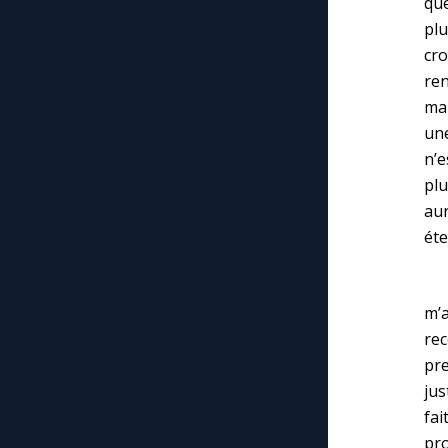
que
plu
cr
re
mal
une
n’e
plu
au
éte
Qui
m’
rec
pre
jus
fai
pr