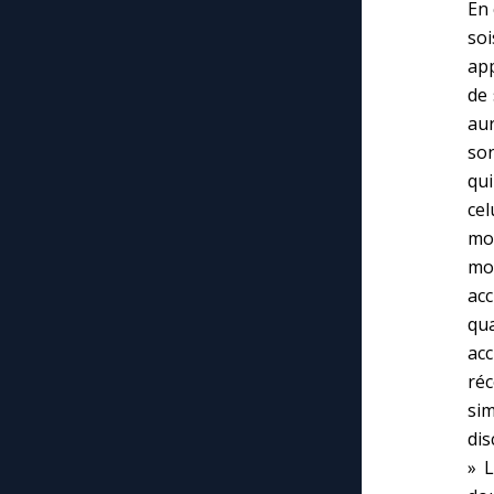
En 
so
app
de 
aur
son
qui
cel
moi
moi
acc
qu
ac
ré
sim
dis
» L