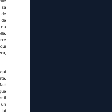
ille
 sa
 de
 de
u ou
le,
erre
 qui
ra,
 qui
te,
ait
 que
t il
s un
lui