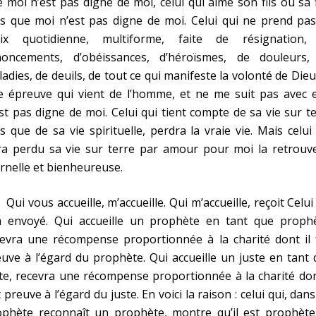
 moi n’est pas digne de moi, celui qui aime son fils ou sa f
s que moi n’est pas digne de moi. Celui qui ne prend pas
oix quotidienne, multiforme, faite de résignation,
noncements, d’obéissances, d’héroïsmes, de douleurs,
adies, de deuils, de tout ce qui manifeste la volonté de Die
 épreuve qui vient de l’homme, et ne me suit pas avec el
st pas digne de moi. Celui qui tient compte de sa vie sur t
s que de sa vie spirituelle, perdra la vraie vie. Mais celui
ra perdu sa vie sur terre par amour pour moi la retrouve
rnelle et bienheureuse.
 vous accueille, m’accueille. Qui m’accueille, reçoit Celui
a envoyé. Qui accueille un prophète en tant que prophè
evra une récompense proportionnée à la charité dont il f
uve à l’égard du prophète. Qui accueille un juste en tant
te, recevra une récompense proportionnée à la charité don
t preuve à l’égard du juste. En voici la raison : celui qui, dan
ophète reconnaît un prophète, montre qu’il est prophète 