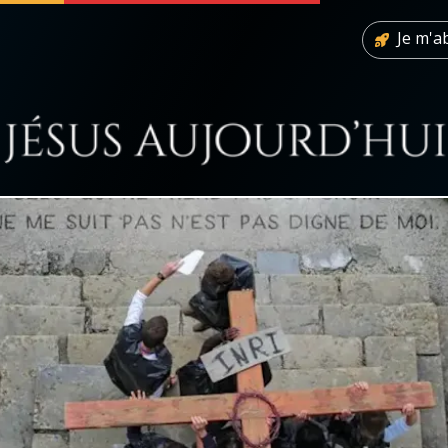
Je m'
 soutenir
À propos
Facebook
Infos légales
◼︎
À la une
sieux
1000 Raisons de Croire
our
Chapelet pour le monde
dis
Contact