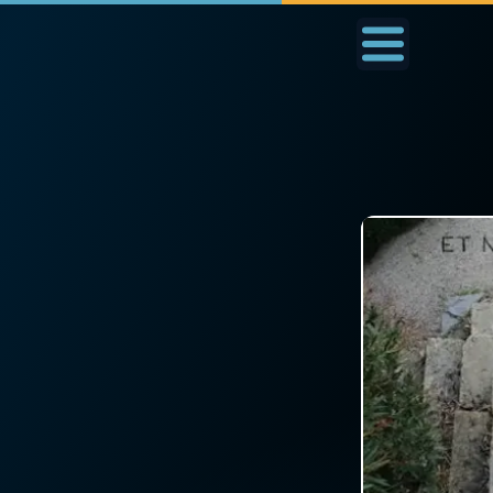
Accueil
La Messe
Aujourd'hui
Nous
◼︎
1000 Raisons de Croire
◼︎
Prier au quotidien
L'actualité de la
Avec Thérèse de Li
semaine
L'Évangile chaque j
La chaîne Youtube
Les premiers same
La newsletter
du mois