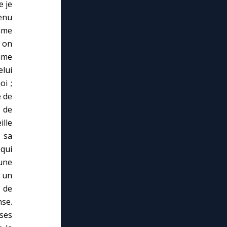
e je
enu
omme
: on
ime
elui
oi ;
e de
e de
ille
n sa
qui
une
 un
é de
nse.
 ses