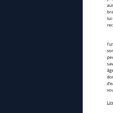
aus
bra
lu
rec
Ma
l’u
son
peu
sav
âge
don
d’e
vou
Lir