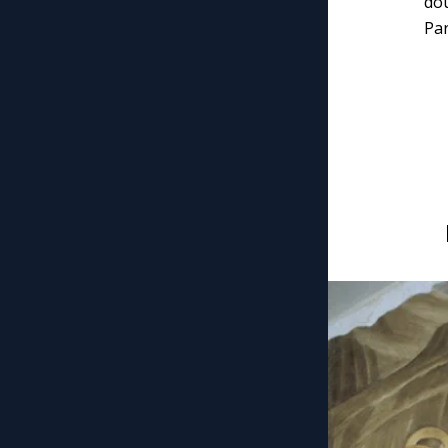
dou
Par