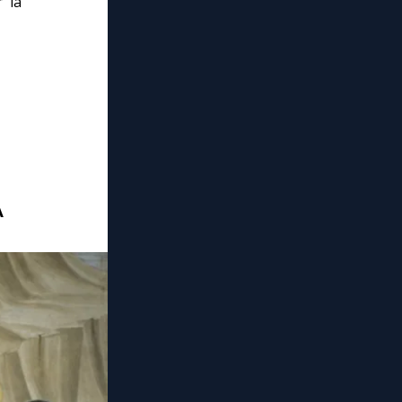
r la
A