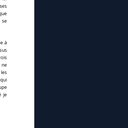
 ses
 que
 se
e à
ésus
ois
i ne
 les
 qui
oupe
 je