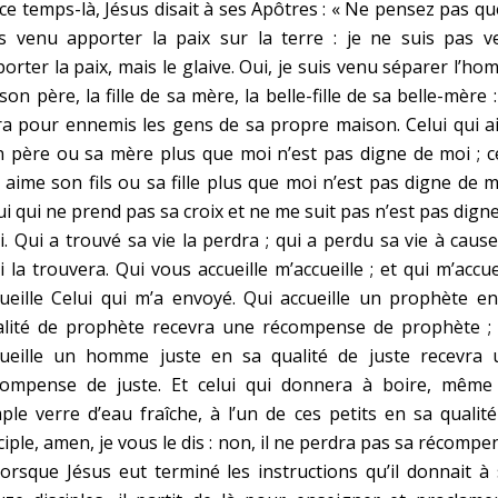
ce temps-là, Jésus disait à ses Apôtres : « Ne pensez pas qu
is venu apporter la paix sur la terre : je ne suis pas v
orter la paix, mais le glaive. Oui, je suis venu séparer l’h
son père, la fille de sa mère, la belle-fille de sa belle-mère 
a pour ennemis les gens de sa propre maison. Celui qui a
 père ou sa mère plus que moi n’est pas digne de moi ; c
 aime son fils ou sa fille plus que moi n’est pas digne de m
ui qui ne prend pas sa croix et ne me suit pas n’est pas dign
. Qui a trouvé sa vie la perdra ; qui a perdu sa vie à caus
 la trouvera. Qui vous accueille m’accueille ; et qui m’accue
ueille Celui qui m’a envoyé. Qui accueille un prophète e
alité de prophète recevra une récompense de prophète ; 
cueille un homme juste en sa qualité de juste recevra 
compense de juste. Et celui qui donnera à boire, même
ple verre d’eau fraîche, à l’un de ces petits en sa qualit
ciple, amen, je vous le dis : non, il ne perdra pas sa récompe
orsque Jésus eut terminé les instructions qu’il donnait à