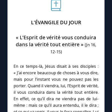
Le compte Tiktok
L'ÉVANGILE DU JOUR
Le magazine
« L’Esprit de vérité vous conduira
Le site internet
dans la vérité tout entière »
(Jn 16,
12-15)
Questions-réponses
En ce temps-là, Jésus disait à ses disciples :
« J’ai encore beaucoup de choses à vous dire,
◼︎
Prier au quotidien
mais pour l’instant vous ne pouvez pas les
Avec Thérèse de Lisieux
porter. Quand il viendra, lui, l’Esprit de vérité,
il vous conduira dans la vérité tout entière.
L'Évangile chaque jour
En effet, ce qu’il dira ne viendra pas de lui-
même : mais ce qu’il aura entendu, il le dira ;
et ce qui va venir, il vous le fera connaître. Lui
Les premiers samedis du mois