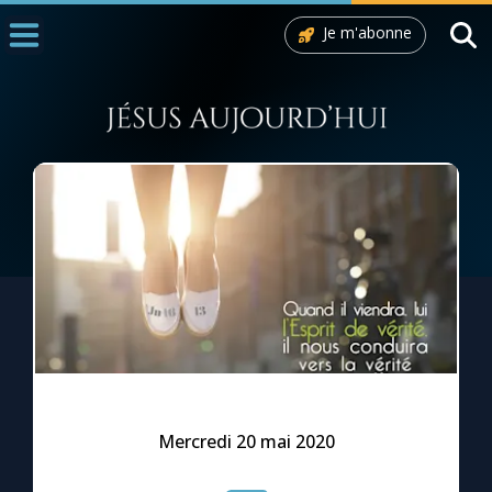
Je m'abonne
Accueil
La Messe
Aujourd'hui
Nous souten
◼︎
1000 Raisons de Croire
L'actualité de la semaine
La chaîne Youtube
La newsletter
Mercredi 20 mai 2020
La vidéo de la semaine