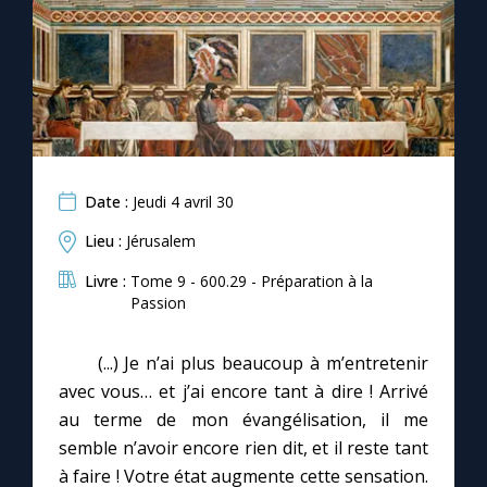
Chapelet pour le monde
Contact
Faire un don
Marie de Nazareth
Date :
Jeudi 4 avril 30
Lieu :
Jérusalem
Livre :
Tome 9 - 600.29 - Préparation à la
Passion
(...) Je n’ai plus beaucoup à m’entretenir
avec vous… et j’ai encore tant à dire ! Arrivé
au terme de mon évangélisation, il me
semble n’avoir encore rien dit, et il reste tant
à faire ! Votre état augmente cette sensation.