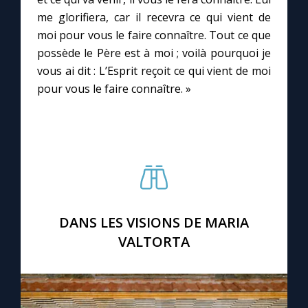
me glorifiera, car il recevra ce qui vient de
moi pour vous le faire connaître. Tout ce que
Marie qui défait les nœuds
possède le Père est à moi ; voilà pourquoi je
vous ai dit : L’Esprit reçoit ce qui vient de moi
Me consacrer à Jésus par Marie
pour vous le faire connaître. »
Mes intentions de prière
Une Minute avec Marie
Une neuvaine
DANS LES VISIONS DE MARIA
VALTORTA
◼︎
À la une
1000 Raisons de Croire