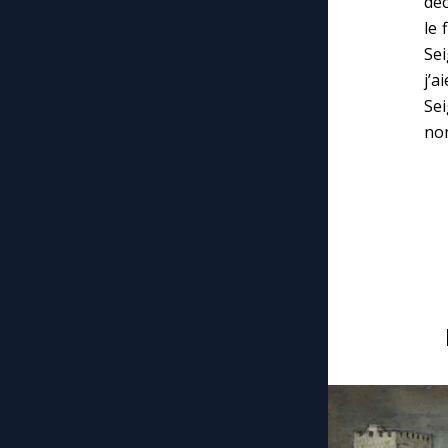
déc
le 
Sei
j’a
Se
nom