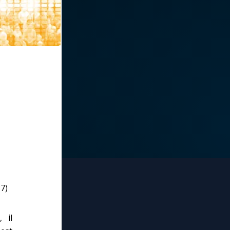
7)
 il