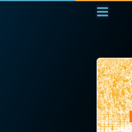
Accueil
La Messe
Aujourd'hui
Nous
◼︎
1000 Raisons de Croire
◼︎
Prier au quotidien
L'actualité de la
Avec Thérèse de Li
semaine
L'Évangile chaque j
La chaîne Youtube
Les premiers same
La newsletter
du mois