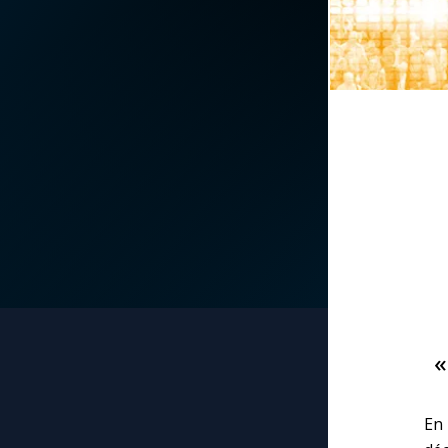
La vidéo de la semaine
Marie qui défait les
nœuds
Le compte Tiktok
Me consacrer à Jé
par Marie
Le magazine
Mes intentions de
Le site internet
prière
Questions-réponses
Une Minute avec M
Une neuvaine
«
En