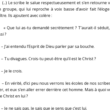
.) Le scribe le salue respectueusement et s’en retourne 
 groupe, qui lui reproche à voix basse d’avoir fait l’élog
tre. Ils ajoutent avec colère :
Que lui as-tu demandé secrètement ? T’aurait-il séduit, 
si ?
’ai entendu l’Esprit de Dieu parler par sa bouche.
u divagues. Crois-tu peut-être qu’il est le Christ ?
Je le crois.
n vérité, d’ici peu nous verrons les écoles de nos scribe
er, et eux s’en aller errer derrière cet homme. Mais à quoi v
le Christ en lui ?
C
e ne sais pas. Je sais que je sens que c’est lui.