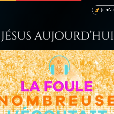
Je m'
 soutenir
À propos
Facebook
Infos légales
◼︎
À la une
sieux
1000 Raisons de Croire
our
Chapelet pour le monde
dis
Contact