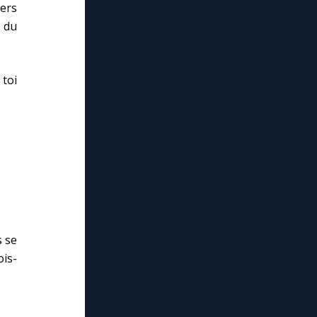
vers
e du
toi
s se
ois-
lose