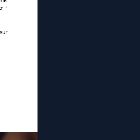
mis
t “
eur