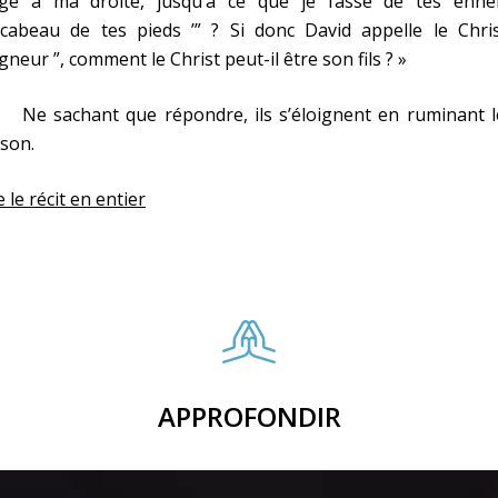
ège à ma droite, jusqu’à ce que je fasse de tes enne
scabeau de tes pieds ’” ? Si donc David appelle le Chris
gneur ”, comment le Christ peut-il être son fils ? »
 sachant que répondre, ils s’éloignent en ruminant l
son.
e le récit en entier
APPROFONDIR