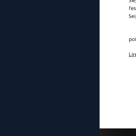
Si
l’e
Sei
Ne
poi
Lir