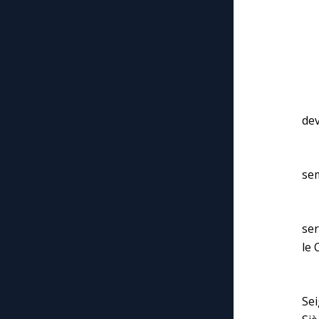
– 
Irr
Jé
dev
« 
sem
– C
ser
le 
« 
Sei