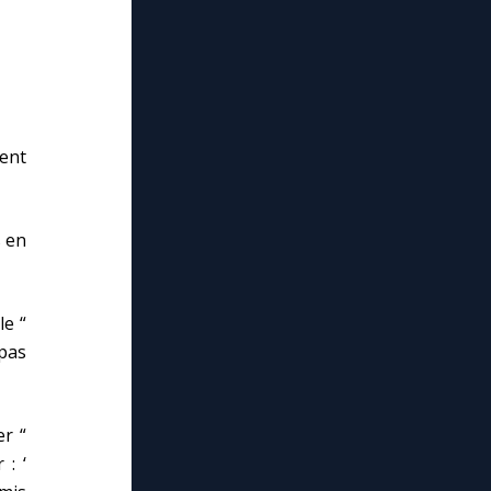
ent
 en
le “
 pas
r “
 : ‘