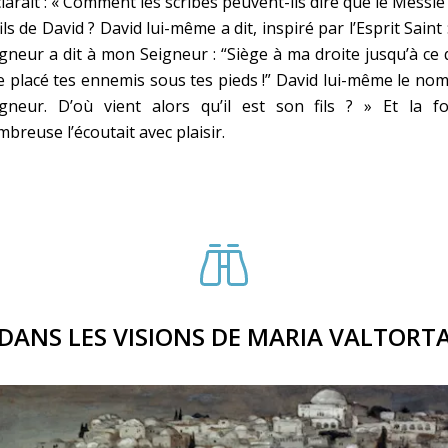
larait : « Comment les scribes peuvent-ils dire que le Messie
fils de David ? David lui-même a dit, inspiré par l’Esprit Saint 
gneur a dit à mon Seigneur : “Siège à ma droite jusqu’à ce
ie placé tes ennemis sous tes pieds !” David lui-même le n
igneur. D’où vient alors qu’il est son fils ? » Et la fo
breuse l’écoutait avec plaisir.
DANS LES VISIONS DE MARIA VALTORT