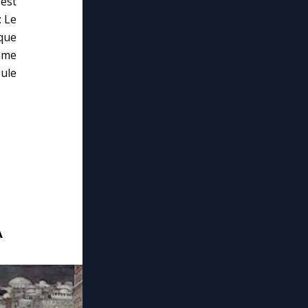
 est
: Le
 que
omme
ule
A