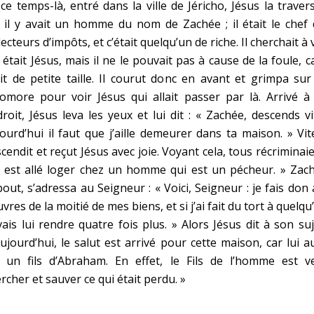
ce temps-là, entré dans la ville de Jéricho, Jésus la travers
 il y avait un homme du nom de Zachée ; il était le chef
lecteurs d’impôts, et c’était quelqu’un de riche. Il cherchait à 
 était Jésus, mais il ne le pouvait pas à cause de la foule, ca
it de petite taille. Il courut donc en avant et grimpa su
omore pour voir Jésus qui allait passer par là. Arrivé à
roit, Jésus leva les yeux et lui dit : « Zachée, descends vi
ourd’hui il faut que j’aille demeurer dans ta maison. » Vite
cendit et reçut Jésus avec joie. Voyant cela, tous récriminaie
l est allé loger chez un homme qui est un pécheur. » Zac
out, s’adressa au Seigneur : « Voici, Seigneur : je fais don
vres de la moitié de mes biens, et si j’ai fait du tort à quelqu
vais lui rendre quatre fois plus. » Alors Jésus dit à son suj
ujourd’hui, le salut est arrivé pour cette maison, car lui a
t un fils d’Abraham. En effet, le Fils de l’homme est v
rcher et sauver ce qui était perdu. »