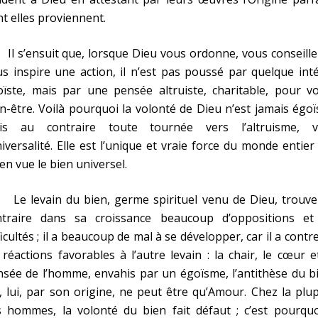
t elles proviennent.
 s’ensuit que, lorsque Dieu vous ordonne, vous conseille
s inspire une action, il n’est pas poussé par quelque int
ïste, mais par une pensée altruiste, charitable, pour vo
n-être. Voilà pourquoi la volonté de Dieu n’est jamais égoï
is au contraire toute tournée vers l’altruisme, v
niversalité. Elle est l’unique et vraie force du monde entier
 en vue le bien universel.
 levain du bien, germe spirituel venu de Dieu, trouve
ntraire dans sa croissance beaucoup d’oppositions et
ficultés ; il a beaucoup de mal à se développer, car il a contre
 réactions favorables à l’autre levain : la chair, le cœur e
sée de l’homme, envahis par un égoïsme, l’antithèse du b
, lui, par son origine, ne peut être qu’Amour. Chez la plu
 hommes, la volonté du bien fait défaut ; c’est pourquoi