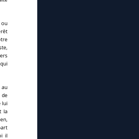
 ou
érêt
tre
ste,
ers
 qui
 au
 de
 lui
t la
ien,
part
 il