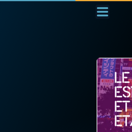
Accueil
La Messe
Aujourd'hui
Nous
◼︎
1000 Raisons de Croire
◼︎
Prier au quotidien
L'actualité de la
Avec Thérèse de Li
semaine
L'Évangile chaque j
La chaîne Youtube
Les premiers same
La newsletter
du mois