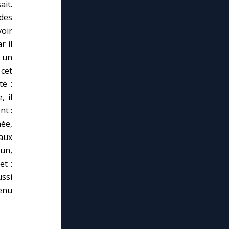
ait.
 des
voir
r il
r un
 cet
te :
, il
nt :
hée,
 aux
’un,
et :
ussi
enu