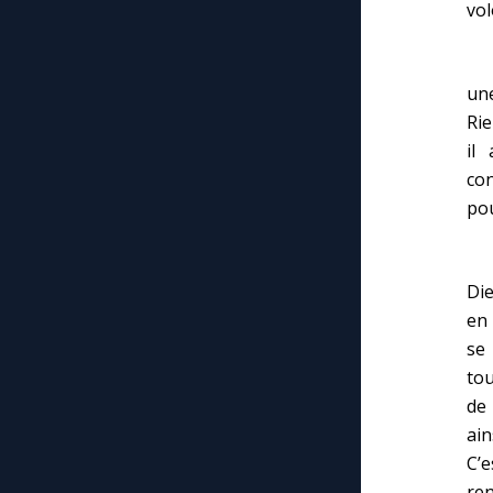
vol
La 
une
Rie
il
con
pou
Qua
Die
en 
se
tou
de 
ain
C’
ren