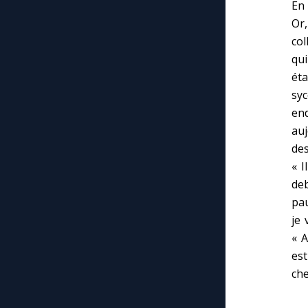
En 
Or,
col
qui
éta
syc
end
auj
des
« I
deb
pau
je 
« A
es
che