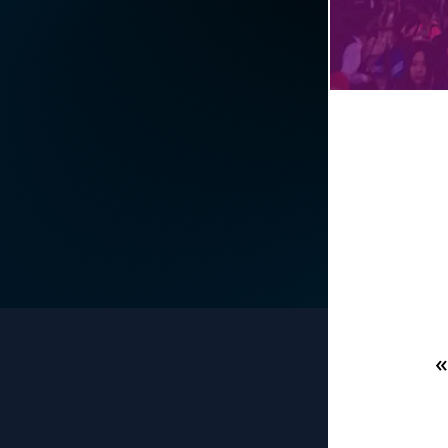
La vidéo de la semaine
Marie qui défait les
nœuds
Le compte Tiktok
Me consacrer à Jé
par Marie
Le magazine
Mes intentions de
Le site internet
prière
Questions-réponses
Une Minute avec M
Une neuvaine
«