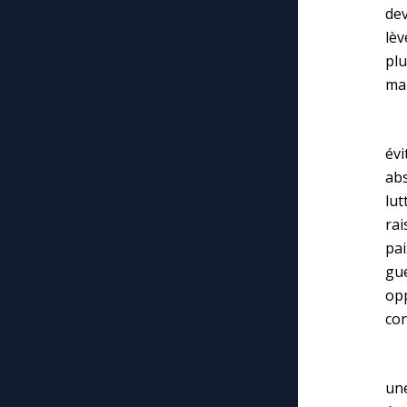
dev
lèv
plu
mai
Fai
évi
abs
lut
rai
pai
gue
opp
con
En
un