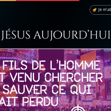
Je m'
 soutenir
À propos
Facebook
Infos légales
◼︎
À la une
sieux
1000 Raisons de Croire
our
Chapelet pour le monde
dis
Contact