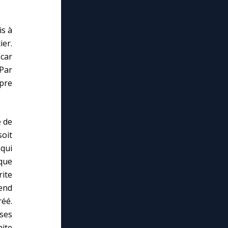
is à
ier.
 car
Par
opre
e de
soit
 qui
que
rite
rend
réé.
ses
aite