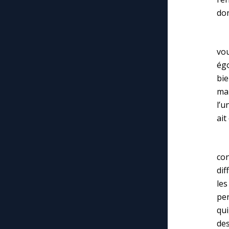
don
Il
vou
égo
bie
ma
l’u
ait
Le
co
dif
les
pen
qui
des