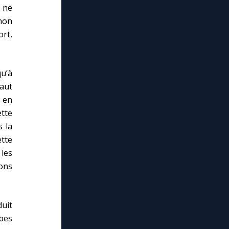
l ne
 non
ort,
u’à
faut
, en
tte
s la
tte
les
ons
uit
bes