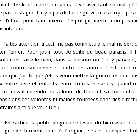
ient stérile et meurt, ou alors, il vit avec tant de mal qu’i
e pas : il stagne. Il n’y a pas de faute grave, mais il n’y a pas
s d’effort pour faire mieux : l’esprit gît, inerte, non pas m
s infécond.
tes attention à ceci : ne pas commettre le mal ne sert q
ter l’enfer. Pour jouir tout de suite du beau paradis, il 
olument faire le bien, dans la mesure où l’on y parvient
tant contre soi-même et contre les autres. C’est pour ce
son que j’ai dit que j’étais venu mettre la guerre et non pa
x entre père et enfants, entre frères et sœurs, quand ce
rre devait défendre la volonté de Dieu et sa Loi contre 
ositions des volontés humaines tournées dans des directi
traires à ce que veut Dieu.
 Zachée, la petite poignée de levain du bien avait prod
e grande fermentation. A l’origine, seules quelques bri