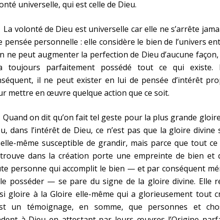
onté universelle, qui est celle de Dieu.
volonté de Dieu est universelle car elle ne s’arrête jama
 pensée personnelle : elle considère le bien de l’univers ent
n ne peut augmenter la perfection de Dieu d’aucune façon,
 a toujours parfaitement possédé tout ce qui existe. 
séquent, il ne peut exister en lui de pensée d’intérêt pr
r mettre en œuvre quelque action que ce soit.
nd on dit qu’on fait tel geste pour la plus grande gloir
u, dans l’intérêt de Dieu, ce n’est pas que la gloire divine 
elle-même susceptible de grandir, mais parce que tout ce
 trouve dans la création porte une empreinte de bien et 
te personne qui accomplit le bien — et par conséquent mé
le posséder — se pare du signe de la gloire divine. Elle 
si gloire à la Gloire elle-même qui a glorieusement tout c
est un témoignage, en somme, que personnes et cho
dent à Dieu en attestant par leurs œuvres l’Origine parf