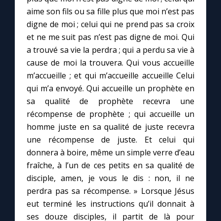
aime son fils ou sa fille plus que moi n’est pas
digne de moi ; celui qui ne prend pas sa croix
Marie qui défait les nœuds
et ne me suit pas n’est pas digne de moi. Qui
a trouvé sa vie la perdra ; qui a perdu sa vie à
Me consacrer à Jésus par Marie
cause de moi la trouvera. Qui vous accueille
m’accueille ; et qui m’accueille accueille Celui
Mes intentions de prière
qui m’a envoyé. Qui accueille un prophète en
sa qualité de prophète recevra une
Une Minute avec Marie
récompense de prophète ; qui accueille un
homme juste en sa qualité de juste recevra
une récompense de juste. Et celui qui
Une neuvaine
donnera à boire, même un simple verre d’eau
fraîche, à l’un de ces petits en sa qualité de
◼︎
À la une
disciple, amen, je vous le dis : non, il ne
perdra pas sa récompense. » Lorsque Jésus
1000 Raisons de Croire
eut terminé les instructions qu’il donnait à
ses douze disciples, il partit de là pour