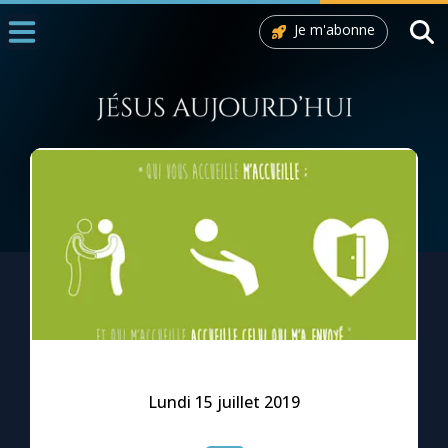
Je m'abonne
Accueil
La Messe
Aujourd'hui
Nous souten
◼︎
1000 Raisons de Croire
L'actualité de la semaine
La chaîne Youtube
La newsletter
Lundi 15 juillet 2019
La vidéo de la semaine