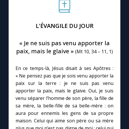
Le compte Tiktok
L'ÉVANGILE DU JOUR
Le magazine
« Je ne suis pas venu apporter la
Le site internet
paix, mais le glaive »
(Mt 10, 34 – 11, 1)
Questions-réponses
En ce temps-là, Jésus disait à ses Apôtres :
« Ne pensez pas que je sois venu apporter la
paix sur la terre : je ne suis pas venu
◼︎
Prier au quotidien
apporter la paix, mais le glaive. Oui, je suis
Avec Thérèse de Lisieux
venu séparer l’homme de son père, la fille de
sa mère, la belle-fille de sa belle-mère : on
L'Évangile chaque jour
aura pour ennemis les gens de sa propre
maison. Celui qui aime son père ou sa mère
plus que moi n’est pas digne de moi ; celui qui
Les premiers samedis du mois