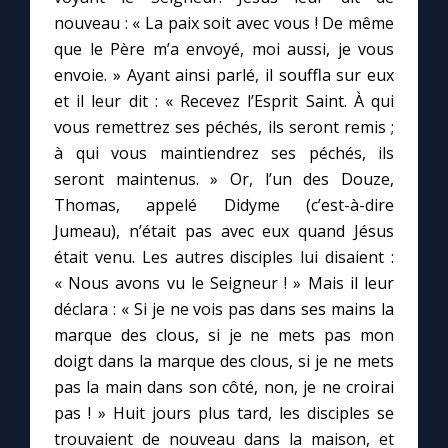
nouveau : « La paix soit avec vous ! De même
que le Père m’a envoyé, moi aussi, je vous
Marie qui défait les nœuds
envoie. » Ayant ainsi parlé, il souffla sur eux
et il leur dit : « Recevez l’Esprit Saint. À qui
Me consacrer à Jésus par Marie
vous remettrez ses péchés, ils seront remis ;
à qui vous maintiendrez ses péchés, ils
Mes intentions de prière
seront maintenus. » Or, l’un des Douze,
Thomas, appelé Didyme (c’est-à-dire
Une Minute avec Marie
Jumeau), n’était pas avec eux quand Jésus
était venu. Les autres disciples lui disaient :
« Nous avons vu le Seigneur ! » Mais il leur
Une neuvaine
déclara : « Si je ne vois pas dans ses mains la
marque des clous, si je ne mets pas mon
◼︎
À la une
doigt dans la marque des clous, si je ne mets
pas la main dans son côté, non, je ne croirai
1000 Raisons de Croire
pas ! » Huit jours plus tard, les disciples se
trouvaient de nouveau dans la maison, et