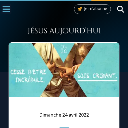
Je m'abonne
Accueil
La Messe
Aujourd'hui
Nous souten
◼︎
1000 Raisons de Croire
L'actualité de la semaine
La chaîne Youtube
La newsletter
Dimanche 24 avril 2022
La vidéo de la semaine