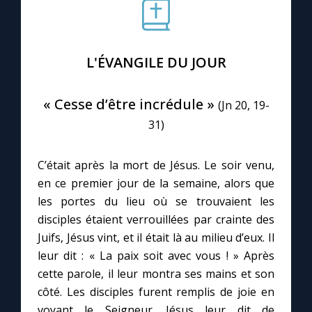
Le compte Tiktok
L'ÉVANGILE DU JOUR
Le magazine
« Cesse d’être incrédule »
(Jn 20, 19-
Le site internet
31)
Questions-réponses
C’était après la mort de Jésus. Le soir venu,
en ce premier jour de la semaine, alors que
les portes du lieu où se trouvaient les
◼︎
Prier au quotidien
disciples étaient verrouillées par crainte des
Avec Thérèse de Lisieux
Juifs, Jésus vint, et il était là au milieu d’eux. Il
leur dit : « La paix soit avec vous ! » Après
L'Évangile chaque jour
cette parole, il leur montra ses mains et son
côté. Les disciples furent remplis de joie en
voyant le Seigneur. Jésus leur dit de
Les premiers samedis du mois