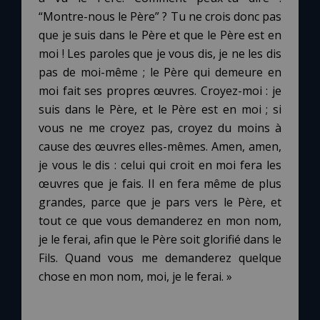
“Montre-nous le Père” ? Tu ne crois donc pas
que je suis dans le Père et que le Père est en
Marie qui défait les nœuds
moi ! Les paroles que je vous dis, je ne les dis
pas de moi-même ; le Père qui demeure en
Me consacrer à Jésus par Marie
moi fait ses propres œuvres. Croyez-moi : je
suis dans le Père, et le Père est en moi ; si
Mes intentions de prière
vous ne me croyez pas, croyez du moins à
cause des œuvres elles-mêmes. Amen, amen,
Une Minute avec Marie
je vous le dis : celui qui croit en moi fera les
œuvres que je fais. Il en fera même de plus
grandes, parce que je pars vers le Père, et
Une neuvaine
tout ce que vous demanderez en mon nom,
je le ferai, afin que le Père soit glorifié dans le
◼︎
À la une
Fils. Quand vous me demanderez quelque
chose en mon nom, moi, je le ferai. »
1000 Raisons de Croire