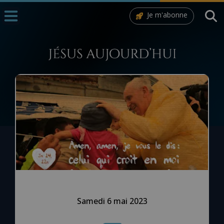
Je m'abonne
Accueil
La Messe
Aujourd'hui
Nous souten
◼︎
1000 Raisons de Croire
L'actualité de la semaine
La chaîne Youtube
La newsletter
Samedi 6 mai 2023
La vidéo de la semaine