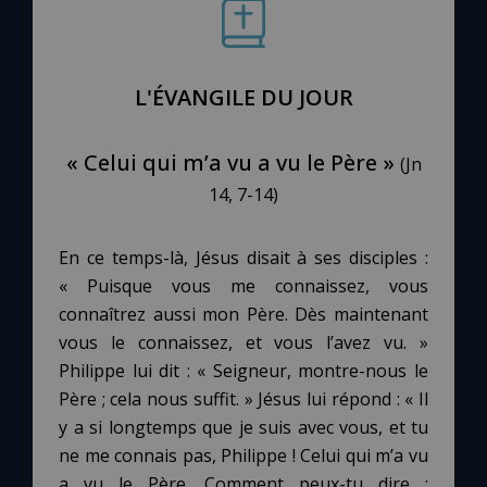
Le compte Tiktok
L'ÉVANGILE DU JOUR
Le magazine
« Celui qui m’a vu a vu le Père »
(Jn
Le site internet
14, 7-14)
Questions-réponses
En ce temps-là, Jésus disait à ses disciples :
« Puisque vous me connaissez, vous
connaîtrez aussi mon Père. Dès maintenant
◼︎
Prier au quotidien
vous le connaissez, et vous l’avez vu. »
Avec Thérèse de Lisieux
Philippe lui dit : « Seigneur, montre-nous le
Père ; cela nous suffit. » Jésus lui répond : « Il
L'Évangile chaque jour
y a si longtemps que je suis avec vous, et tu
ne me connais pas, Philippe ! Celui qui m’a vu
a vu le Père. Comment peux-tu dire :
Les premiers samedis du mois