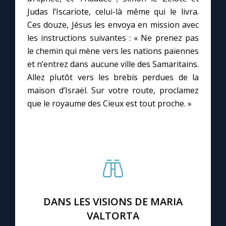
Judas l’Iscariote, celui-là même qui le livra.
Ces douze, Jésus les envoya en mission avec
Marie qui défait les nœuds
les instructions suivantes : « Ne prenez pas
le chemin qui mène vers les nations païennes
Me consacrer à Jésus par Marie
et n’entrez dans aucune ville des Samaritains.
Allez plutôt vers les brebis perdues de la
Mes intentions de prière
maison d’Israël. Sur votre route, proclamez
que le royaume des Cieux est tout proche. »
Une Minute avec Marie
Une neuvaine
◼︎
À la une
DANS LES VISIONS DE MARIA
1000 Raisons de Croire
VALTORTA