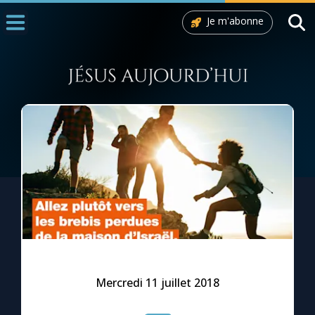
Je m'abonne
Accueil
La Messe
Aujourd'hui
Nous souten
◼︎
1000 Raisons de Croire
L'actualité de la semaine
La chaîne Youtube
La newsletter
Mercredi 11 juillet 2018
La vidéo de la semaine