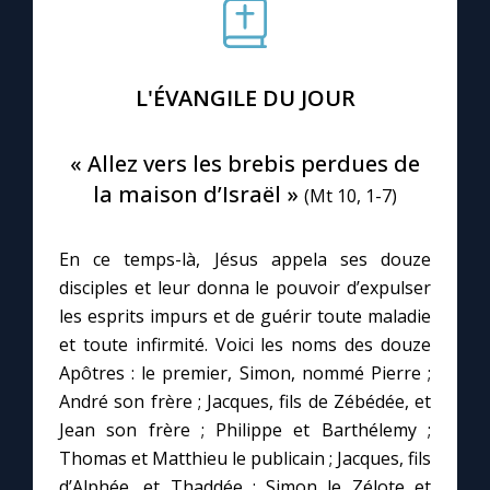
Le compte Tiktok
L'ÉVANGILE DU JOUR
Le magazine
« Allez vers les brebis perdues de
Le site internet
la maison d’Israël »
(Mt 10, 1-7)
Questions-réponses
En ce temps-là, Jésus appela ses douze
disciples et leur donna le pouvoir d’expulser
les esprits impurs et de guérir toute maladie
◼︎
Prier au quotidien
et toute infirmité. Voici les noms des douze
Avec Thérèse de Lisieux
Apôtres : le premier, Simon, nommé Pierre ;
André son frère ; Jacques, fils de Zébédée, et
L'Évangile chaque jour
Jean son frère ; Philippe et Barthélemy ;
Thomas et Matthieu le publicain ; Jacques, fils
d’Alphée, et Thaddée ; Simon le Zélote et
Les premiers samedis du mois