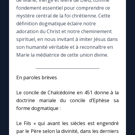
de Marie, Vierge et Mère de Dieu, comme
fondement essentiel pour comprendre ce
Le compte Tiktok
mystère central de la foi chrétienne. Cette
définition dogmatique éclaire notre
adoration du Christ et notre cheminement
Le magazine
spirituel, en nous invitant à imiter Jésus dans
son humanité véritable et à reconnaître en
Le site internet
Marie la médiatrice de cette union divine.
Questions-réponses
En paroles brèves
◼︎
Prier au quotidien
Le concile de Chalcédoine en 451 donne à la
Avec Thérèse de Lisieux
doctrine mariale du concile d’Ephèse sa
forme dogmatique :
L'Évangile chaque jour
Le Fils « qui avant les siècles est engendré
par le Père selon la divinité, dans les derniers
Les premiers samedis du mois