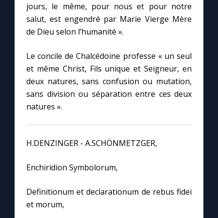
jours, le même, pour nous et pour notre
salut, est engendré par Marie Vierge Mère
Marie qui défait les nœuds
de Dieu selon l’humanité ».
Me consacrer à Jésus par Marie
Le concile de Chalcédoine professe « un seul
et même Christ, Fils unique et Seigneur, en
deux natures, sans confusion ou mutation,
Mes intentions de prière
sans division ou séparation entre ces deux
natures ».
Une Minute avec Marie
Une neuvaine
H.DENZINGER - A.SCHÖNMETZGER,
Enchiridion Symbolorum,
◼︎
À la une
Definitionum et declarationum de rebus fidei
1000 Raisons de Croire
et morum,