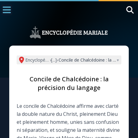
Accueil
La Messe
Aujourd'hui
Nous souten
Encyclopédie mariale
›
[...]
›
Concile de Chalcédoine : la précision d
▾
◼︎
1000 Raisons de Croire
Concile de Chalcédoine : la
L'actualité de la semaine
précision du langage
La chaîne Youtube
Le concile de Chalcédoine affirme avec clarté
la double nature du Christ, pleinement Dieu
La newsletter
et pleinement homme, unies sans confusion
ni séparation, et souligne la maternité divine
La vidéo de la semaine