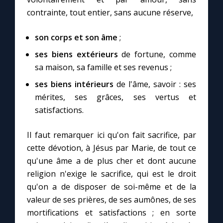
contrainte, tout entier, sans aucune réserve,
Marie qui défait les nœuds
son corps et son âme
;
ses biens extérieurs
de fortune, comme
Me consacrer à Jésus par Marie
sa maison, sa famille et ses revenus ;
ses biens intérieurs
de l'âme, savoir : ses
Mes intentions de prière
mérites, ses grâces, ses vertus et
satisfactions.
Une Minute avec Marie
Il faut remarquer ici qu'on fait sacrifice, par
Une neuvaine
cette dévotion, à Jésus par Marie, de tout ce
qu'une âme a de plus cher et dont aucune
religion n'exige le sacrifice, qui est le droit
◼︎
À la une
qu'on a de disposer de soi-même et de la
1000 Raisons de Croire
valeur de ses prières, de ses aumônes, de ses
mortifications et satisfactions ; en sorte