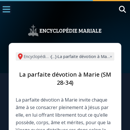
Accueil
La Messe
Aujourd'hui
Nous souten
Encyclopédie mariale
›
[...]
›
La parfaite dévotion à Marie (SM 28-3
▾
◼︎
1000 Raisons de Croire
La parfaite dévotion à Marie (SM
L'actualité de la semaine
28-34)
La chaîne Youtube
La parfaite dévotion à Marie invite chaque
âme à se consacrer pleinement à Jésus par
La newsletter
elle, en lui offrant librement tout ce qu’elle
possède, corps, âme et mérites, pour que la
La vidéo de la semaine