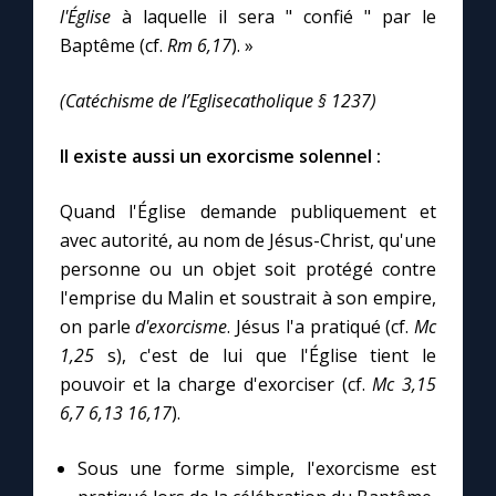
l'Église
à laquelle il sera " confié " par le
Baptême (cf.
Rm 6,17
). »
Marie qui défait les nœuds
(Catéchisme de l’Eglisecatholique § 1237)
Me consacrer à Jésus par Marie
Il existe aussi un exorcisme solennel :
Mes intentions de prière
Quand l'Église demande publiquement et
avec autorité, au nom de Jésus-Christ, qu'une
Une Minute avec Marie
personne ou un objet soit protégé contre
l'emprise du Malin et soustrait à son empire,
Une neuvaine
on parle
d'exorcisme
. Jésus l'a pratiqué (cf.
Mc
1,25
s), c'est de lui que l'Église tient le
pouvoir et la charge d'exorciser (cf.
Mc 3,15
◼︎
À la une
6,7 6,13 16,17
).
1000 Raisons de Croire
Sous une forme simple, l'exorcisme est