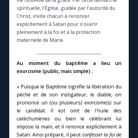
vie nouvelle de la grâce. Par cette démarche
spirituelle, l'Église, guidée par l'autorité du
Le compte Tiktok
Christ, invite chacun à renoncer
explicitement à Satan pour s'ouvrir
pleinement à la foi et à la protection
Le magazine
maternelle de Marie.
Le site internet
Au moment du baptême a lieu un
Questions-réponses
exorcisme (public, mais simple) :
« Puisque le Baptême signifie la libération du
◼︎
Prier au quotidien
péché et de son instigateur, le diable, on
Avec Thérèse de Lisieux
prononce un (ou plusieurs)
exorcisme(s)
sur
le candidat. Il est oint de l'huile des
catéchumènes ou bien le célébrant lui
L'Évangile chaque jour
impose la main, et il renonce explicitement à
Satan. Ainsi préparé, il peut
confesser la foi de
Les premiers samedis du mois