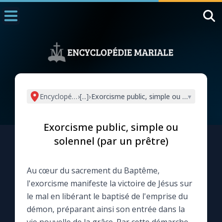
Accueil
La Messe
Aujourd'hui
Nous souten
Encyclopédie mariale
›
[...]
›
Exorcisme public, simple ou solennel (pa
▾
◼︎
1000 Raisons de Croire
Exorcisme public, simple ou
L'actualité de la semaine
solennel (par un prêtre)
La chaîne Youtube
Au cœur du sacrement du Baptême,
l'exorcisme manifeste la victoire de Jésus sur
La newsletter
le mal en libérant le baptisé de l'emprise du
démon, préparant ainsi son entrée dans la
La vidéo de la semaine