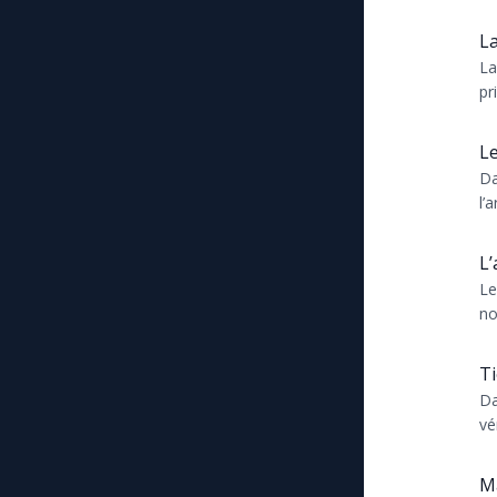
pr
so
La
La
pr
c...
Le
Da
l’
l’
L’
Le
no
a p
Ti
Da
vé
la..
Ma