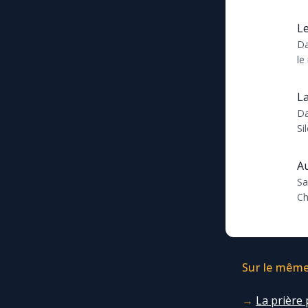
ch
Le
Da
le
rés
La
Da
Si
la
em
Au
Sa
Ch
inv
Sur le même 
La prière 