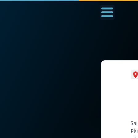
Accueil
La Messe
Aujourd'hui
Nous
◼︎
1000 Raisons de Croire
◼︎
Prier au quotidien
L'actualité de la
Avec Thérèse de Li
semaine
L'Évangile chaque j
La chaîne Youtube
Sai
Les premiers same
Pèr
La newsletter
du mois