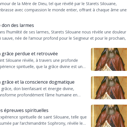
amour de la Mère de Dieu, tel que révélé par le Starets Silouane,
brasse avec compassion le monde entier, offrant à chaque âme une
otection mater...
 don des larmes
ns l’humilité de ses larmes, Starets Silouane nous révèle une douleur
i sauve, née de l’amour profond pour le Seigneur et pour le prochain,
n ...
 grâce perdue et retrouvée
int Silouane révèle, à travers une profonde
périence spirituelle, que la grâce divine est une
mière vivifiante que l’âme cherche avec la
me ard...
 grâce et la conscience dogmatique
 grâce, don bienfaisant et énergie divine,
ansforme profondément l’âme humaine en
attirant vers la vie éternelle en Dieu, mais son
similation d...
s épreuves spirituelles
expérience spirituelle de saint Silouane, telle que
sumée par l’archimandrite Sophrony, révèle le