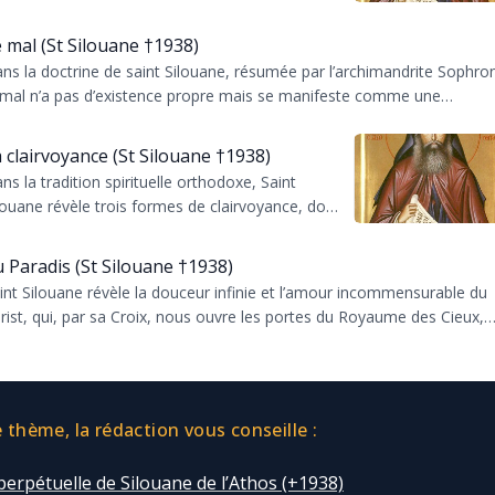
emin exigeant de la foi où la grâce divine atti...
 mal (St Silouane †1938)
ns la doctrine de saint Silouane, résumée par l’archimandrite Sophro
 mal n’a pas d’existence propre mais se manifeste comme une
istance à l’...
 clairvoyance (St Silouane †1938)
ns la tradition spirituelle orthodoxe, Saint
louane révèle trois formes de clairvoyance, dont
 plus élevée est un don de la grâce divine,
prein...
 Paradis (St Silouane †1938)
int Silouane révèle la douceur infinie et l’amour incommensurable du
rist, qui, par sa Croix, nous ouvre les portes du Royaume des Cieux,
itant ...
thème, la rédaction vous conseille :
perpétuelle de Silouane de l’Athos (+1938)