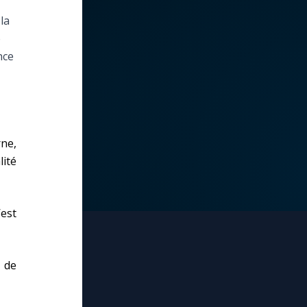
la
e
nce
rne,
lité
’est
 de