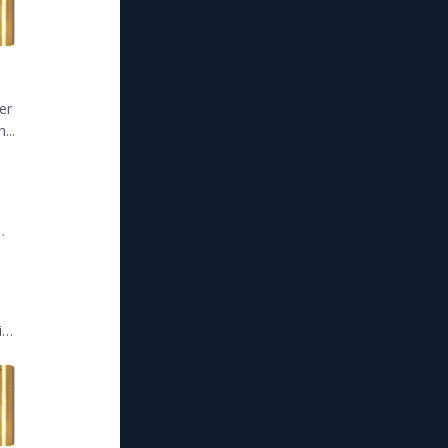
er
...
ité