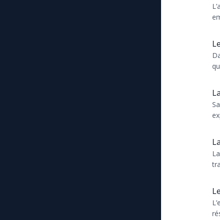
L’
em
pr
Le
Da
qu
do
La
Sa
ex
lu
mê
La
La
tr
l’
as
Le
L’
ré