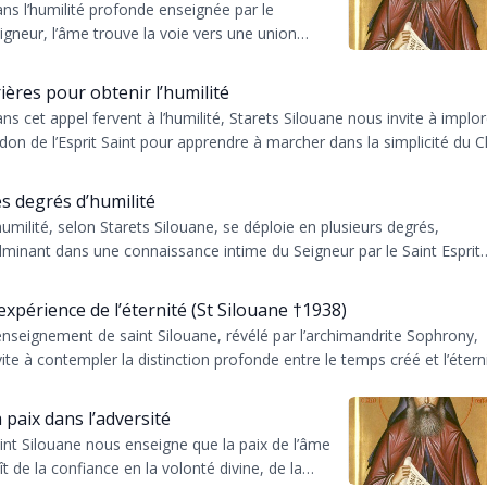
ns l’humilité profonde enseignée par le
igneur, l’âme trouve la voie vers une union
effable avec Dieu, où l’amour divin éclaire et
chauffe le c...
ières pour obtenir l’humilité
ns cet appel fervent à l’humilité, Starets Silouane nous invite à implor
 don de l’Esprit Saint pour apprendre à marcher dans la simplicité du Ch
s degrés d’humilité
humilité, selon Starets Silouane, se déploie en plusieurs degrés,
lminant dans une connaissance intime du Seigneur par le Saint Esprit
i transfor...
expérience de l’éternité (St Silouane †1938)
enseignement de saint Silouane, révélé par l’archimandrite Sophrony,
vite à contempler la distinction profonde entre le temps créé et l’étern
.
 paix dans l’adversité
int Silouane nous enseigne que la paix de l’âme
ît de la confiance en la volonté divine, de la