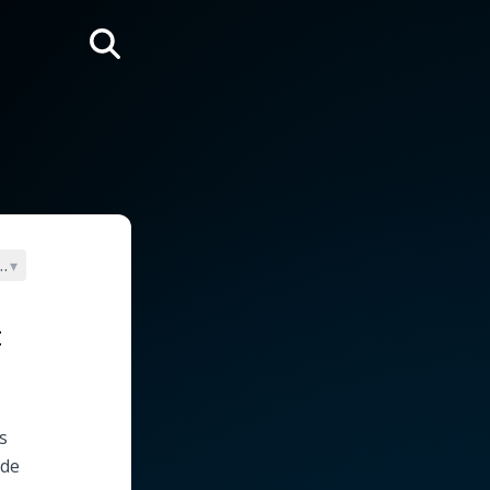
Rechercher
ouane)
▾
t
s
nde