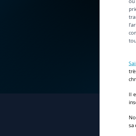
où 
pri
La vidéo de la semaine
Marie qui défait les
tra
nœuds
l’a
Le compte Tiktok
com
Me consacrer à Jé
tou
par Marie
Le magazine
Mes intentions de
Le site internet
Sa
prière
trè
chr
Questions-réponses
Une Minute avec M
Il 
Une neuvaine
ins
No
sa 