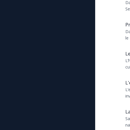
Da
Se
in
ré
Pr
Da
le
Le
L’
cu
qu
L'
L’
in
di..
La
Sa
na