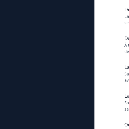
et
d..
Di
La
se
Pe
l’e
De
À 
dé
le
re
La
Sa
av
tr
La
Sa
sa
l...
O