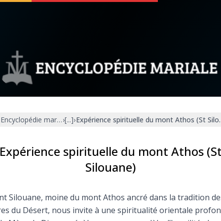
 soutenir
À propos
Facebook
Infos légales
Encyclopédie mariale
›
[...]
›
Expérience spirituelle du mont Athos (St Sil
◼︎
À la une
sieux
1000 Raisons de Croire
Expérience spirituelle du mont Athos (S
Silouane)
our
Chapelet pour le monde
nt Silouane, moine du mont Athos ancré dans la tradition de
dis
Contact
es du Désert, nous invite à une spiritualité orientale profo