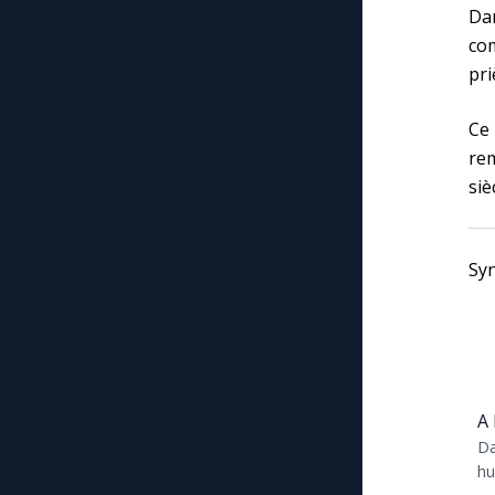
Da
com
pri
Ce 
re
siè
Sy
A 
Da
hu