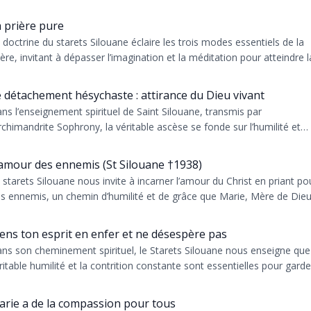
ière ardente pour ceux qui nous causent
uffrance...
 prière pure
 doctrine du starets Silouane éclaire les trois modes essentiels de la
ière, invitant à dépasser l’imagination et la méditation pour atteindre l
 détachement hésychaste : attirance du Dieu vivant
ns l’enseignement spirituel de Saint Silouane, transmis par
archimandrite Sophrony, la véritable ascèse se fonde sur l’humilité et
amour des enne...
amour des ennemis (St Silouane †1938)
 starets Silouane nous invite à incarner l’amour du Christ en priant po
s ennemis, un chemin d’humilité et de grâce que Marie, Mère de Dieu
l...
ens ton esprit en enfer et ne désespère pas
ns son cheminement spirituel, le Starets Silouane nous enseigne que
ritable humilité et la contrition constante sont essentielles pour garde
.
rie a de la compassion pour tous