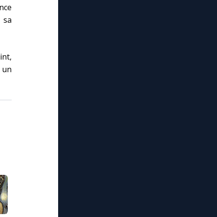
nce
 sa
int,
 un