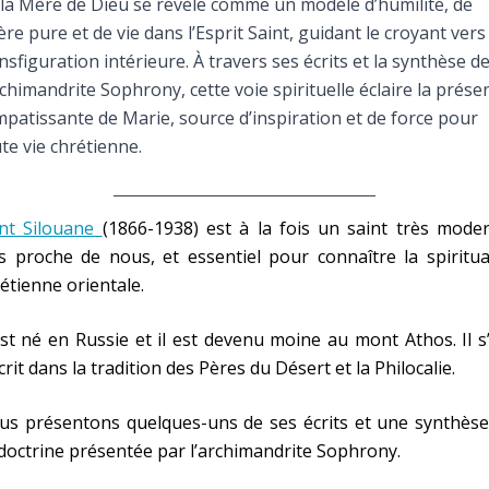
la Mère de Dieu se révèle comme un modèle d’humilité, de
Faire un don
ère pure et de vie dans l’Esprit Saint, guidant le croyant vers 
nsfiguration intérieure. À travers ses écrits et la synthèse d
Marie de Nazareth
rchimandrite Sophrony, cette voie spirituelle éclaire la prése
patissante de Marie, source d’inspiration et de force pour
sus
te vie chrétienne.
int Silouane
(1866-1938) est à la fois un saint très mode
s proche de nous, et essentiel pour connaître la spiritua
étienne orientale.
arie
est né en Russie et il est devenu moine au mont Athos. Il s
crit dans la tradition des Pères du Désert et la Philocalie.
us présentons quelques-uns de ses écrits et une synthèse
doctrine présentée par l’archimandrite Sophrony.