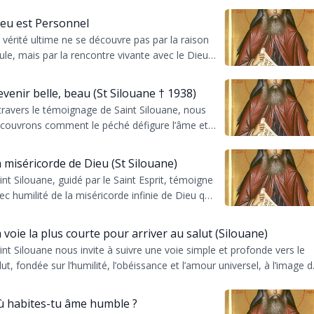
 à la grâce du Saint-Esprit, révélant l’amour infini
.
eu est Personnel
 vérité ultime ne se découvre pas par la raison
ule, mais par la rencontre vivante avec le Dieu-
rsonne révélé en Jésus-Christ, comme
nseigne l...
venir belle, beau (St Silouane † 1938)
travers le témoignage de Saint Silouane, nous
couvrons comment le péché défigure l’âme et
 corps, tandis que la grâce divine, nourrie par le
pe...
 miséricorde de Dieu (St Silouane)
int Silouane, guidé par le Saint Esprit, témoigne
ec humilité de la miséricorde infinie de Dieu qui
ansforme le pécheur et invite à l’amour unive...
 voie la plus courte pour arriver au salut (Silouane)
int Silouane nous invite à suivre une voie simple et profonde vers le
lut, fondée sur l’humilité, l’obéissance et l’amour universel, à l’image d
ù habites-tu âme humble ?