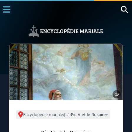
Accueil
La Messe
Aujourd'hui
Nous souten
◼︎
1000 Raisons de Croire
L'actualité de la semaine
La chaîne Youtube
La newsletter
Encyclopédie mariale
›
[...]
›
Pie V et le Rosaire
▾
La vidéo de la semaine