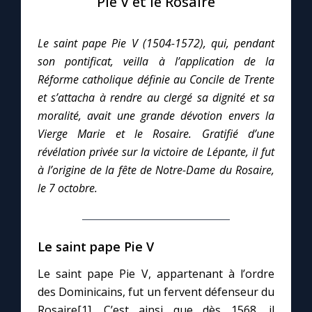
Pie V et le Rosaire
Le compte Tiktok
Le saint pape Pie V (1504-1572), qui, pendant
son pontificat, veilla à l’application de la
Le magazine
Réforme catholique définie au Concile de Trente
et s’attacha à rendre au clergé sa dignité et sa
Le site internet
moralité, avait une grande dévotion envers la
Vierge Marie et le Rosaire. Gratifié d’une
révélation privée sur la victoire de Lépante, il fut
Questions-réponses
à l’origine de la fête de Notre-Dame du Rosaire,
le 7 octobre.
◼︎
Prier au quotidien
Avec Thérèse de Lisieux
Le saint pape Pie V
L'Évangile chaque jour
Le saint pape Pie V, appartenant à l’ordre
des Dominicains, fut un fervent défenseur du
Rosaire[1]. C’est ainsi que dès 1568, il
Les premiers samedis du mois