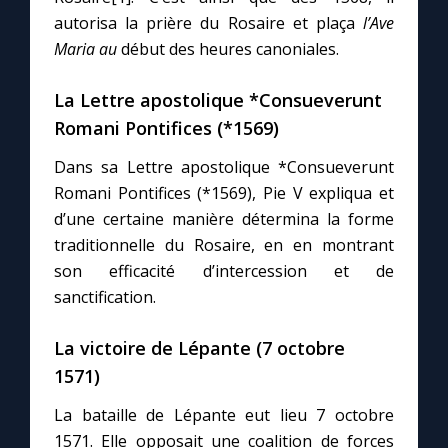
autorisa la prière du Rosaire et plaça
l’Ave
Maria au
début des heures canoniales.
Marie qui défait les nœuds
La Lettre apostolique *Consueverunt
Me consacrer à Jésus par Marie
Romani Pontifices (*1569)
Dans sa Lettre apostolique *Consueverunt
Mes intentions de prière
Romani Pontifices (*1569), Pie V expliqua et
d’une certaine manière détermina la forme
Une Minute avec Marie
traditionnelle du Rosaire, en en montrant
son efficacité d’intercession et de
Une neuvaine
sanctification.
La victoire de Lépante (7 octobre
◼︎
À la une
1571)
1000 Raisons de Croire
La bataille de Lépante eut lieu 7 octobre
1571. Elle opposait une coalition de forces