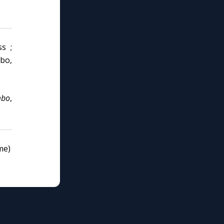
ss ;
bo,
mbo
,
me)