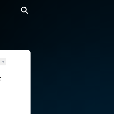
Rechercher
uleurs
▾
t