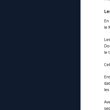
Le
En 
le 
Les
Dou
le 
Cet
Ens
dat
les
Av
sep