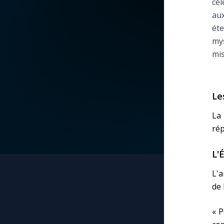
cél
aux
La vidéo de la semaine
Marie qui défait les
éte
nœuds
mys
Le compte Tiktok
mis
Me consacrer à Jé
par Marie
Le magazine
Le
Mes intentions de
Le site internet
prière
La
rép
Questions-réponses
Une Minute avec M
L'
Une neuvaine
L'
de 
« P