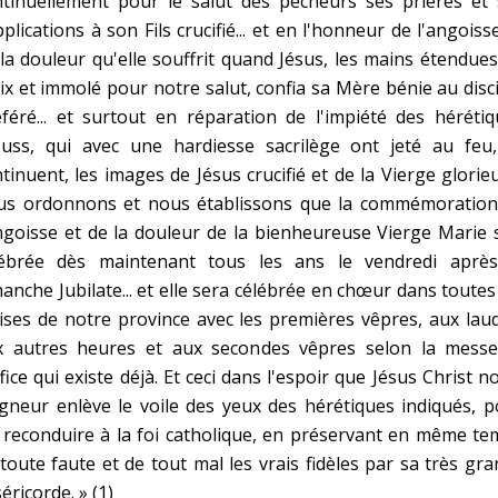
ntinuellement pour le salut des pécheurs ses prières et 
plications à son Fils crucifié... et en l'honneur de l'angoiss
la douleur qu'elle souffrit quand Jésus, les mains étendue
ix et immolé pour notre salut, confia sa Mère bénie au disc
féré... et surtout en réparation de l'impiété des héréti
Huss, qui avec une hardiesse sacrilège ont jeté au feu,
tinuent, les images de Jésus crucifié et de la Vierge glorie
us ordonnons et nous établissons que la commémoration
ngoisse et de la douleur de la bienheureuse Vierge Marie 
lébrée dès maintenant tous les ans le vendredi après
anche Jubilate... et elle sera célébrée en chœur dans toutes
ises de notre province avec les premières vêpres, aux lau
x autres heures et aux secondes vêpres selon la messe
ffice qui existe déjà. Et ceci dans l'espoir que Jésus Christ n
gneur enlève le voile des yeux des hérétiques indiqués, 
 reconduire à la foi catholique, en préservant en même t
toute faute et de tout mal les vrais fidèles par sa très gr
éricorde. » (1)