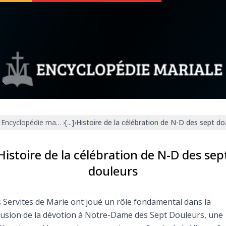
 soutenir
À propos
Facebook
Infos légales
Encyclopédie mariale
›
[...]
›
Histoire de la célébration de N-D des sept do
◼︎
À la une
sieux
1000 Raisons de Croire
Histoire de la célébration de N-D des sep
douleurs
our
Chapelet pour le monde
 Servites de Marie ont joué un rôle fondamental dans la
dis
Contact
fusion de la dévotion à Notre-Dame des Sept Douleurs, une