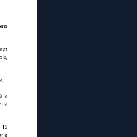
dans
ept
oix,
4.
à la
r-là
 15
rie