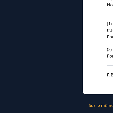
Not
(1)
tr
Por
(2
Por
F. 
Sur le même 