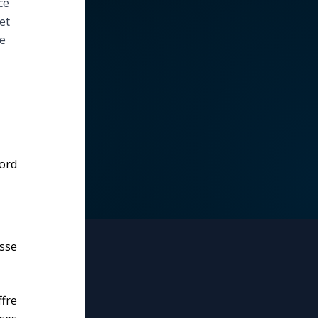
ce
et
le
ord
sse
ffre