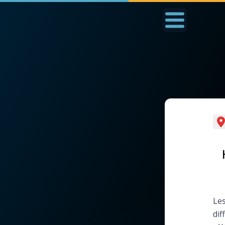
Accueil
La Messe
Aujourd'hui
Nous
◼︎
1000 Raisons de Croire
◼︎
Prier au quotidien
L'actualité de la
Avec Thérèse de Li
semaine
L'Évangile chaque j
La chaîne Youtube
Les
Les premiers same
dif
La newsletter
du mois