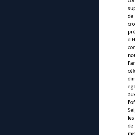
co
sup
de 
cro
pré
d'
con
no
l'a
cé
dim
égl
au
l'o
Sei
les
de 
mis