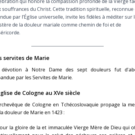
ébration qui honore la compassion profonde de la Vierge fa
Faire un don
 souffrances du Christ. Cette tradition spirituelle, reconnue 
ndue par l’Église universelle, invite les fidèles à méditer sur 
Marie de Nazareth
tère de la douleur mariale comme chemin de foi et de
éricorde.
sus
s servites de Marie
 dévotion à Notre Dame des sept douleurs fut d'ab
andue par les Servites de Marie.
arie
Église de Cologne au XVe siècle
archevêque de Cologne en Tchécoslovaquie propage la me
la douleur de Marie en 1423 :
our la gloire de la et immaculée Vierge Mère de Dieu qui o