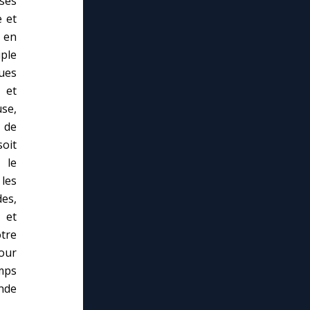
ses
e et
s en
iple
ques
 et
use,
 de
soit
 le
 les
des,
 et
otre
pour
emps
ande