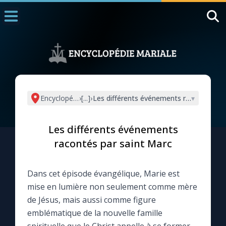
Accueil
La Messe
Aujourd'hui
Nous souten
Encyclopédie mariale
›
[...]
›
Les différents événements racontés par
▾
◼︎
1000 Raisons de Croire
Les différents événements
L'actualité de la semaine
racontés par saint Marc
La chaîne Youtube
Dans cet épisode évangélique, Marie est
mise en lumière non seulement comme mère
La newsletter
de Jésus, mais aussi comme figure
emblématique de la nouvelle famille
La vidéo de la semaine