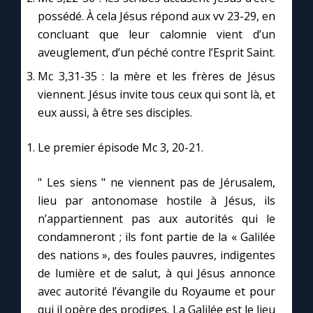
possédé. À cela Jésus répond aux vv 23-29, en
concluant que leur calomnie vient d’un
Marie qui défait les nœuds
aveuglement, d’un péché contre l’Esprit Saint.
Mc 3,31-35 : la mère et les frères de Jésus
Me consacrer à Jésus par Marie
viennent. Jésus invite tous ceux qui sont là, et
eux aussi, à être ses disciples.
Mes intentions de prière
Le premier épisode Mc 3, 20-21.
Une Minute avec Marie
" Les siens " ne viennent pas de Jérusalem,
Une neuvaine
lieu par antonomase hostile à Jésus, ils
n’appartiennent pas aux autorités qui le
condamneront ; ils font partie de la « Galilée
◼︎
À la une
des nations », des foules pauvres, indigentes
de lumière et de salut, à qui Jésus annonce
1000 Raisons de Croire
avec autorité l’évangile du Royaume et pour
qui il opère des prodiges. La Galilée est le lieu