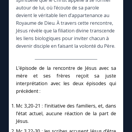
spirituelle que le Christ appelle à se former
autour de lui, où l’écoute de sa parole
Le compte Tiktok
devient le véritable lien d’appartenance au
Royaume de Dieu. À travers cette rencontre,
Jésus révèle que la filiation divine transcende
Le magazine
les liens biologiques pour inviter chacun à
devenir disciple en faisant la volonté du Père.
Le site internet
Questions-réponses
L’épisode de la rencontre de Jésus avec sa
mère et ses frères reçoit sa juste
interprétation avec les deux épisodes qui
◼︎
Prier au quotidien
précèdent :
Avec Thérèse de Lisieux
Mc 3,20-21 : l’initiative des familiers, et, dans
l’état actuel, aucune réaction de la part de
L'Évangile chaque jour
Jésus.
Mc 3,22-30 : les scribes accusent Jésus d’être
Les premiers samedis du mois