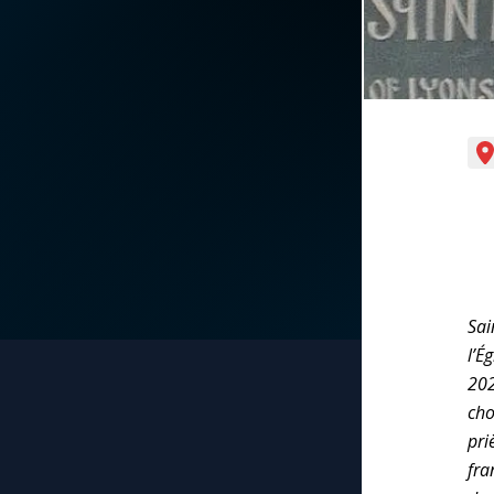
La vidéo de la semaine
Marie qui défait les
nœuds
Le compte Tiktok
Me consacrer à Jé
par Marie
Le magazine
Mes intentions de
Le site internet
prière
Questions-réponses
Une Minute avec M
Sai
l’É
Une neuvaine
202
cho
pri
fra