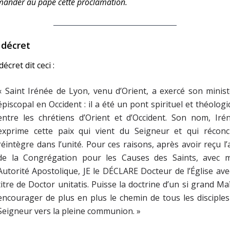
ander au pape cette proclamation.
 décret
décret dit ceci :
« Saint Irénée de Lyon, venu d’Orient, a exercé son minis
épiscopal en Occident : il a été un pont spirituel et théolog
entre les chrétiens d’Orient et d’Occident. Son nom, Iré
exprime cette paix qui vient du Seigneur et qui réconcil
réintègre dans l’unité. Pour ces raisons, après avoir reçu l’
de la Congrégation pour les Causes des Saints, avec 
Autorité Apostolique, JE le DÉCLARE Docteur de l’Église ave
titre de Doctor unitatis. Puisse la doctrine d’un si grand Ma
encourager de plus en plus le chemin de tous les disciple
Seigneur vers la pleine communion. »