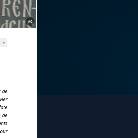
Docteur de l’Église »
▾
r de
vier
date
e de
ants
pour