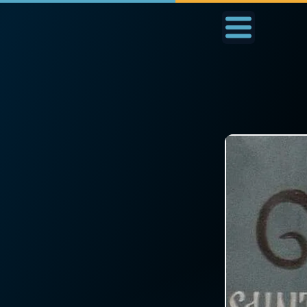
Accueil
La Messe
Aujourd'hui
Nous
◼︎
1000 Raisons de Croire
◼︎
Prier au quotidien
L'actualité de la
Avec Thérèse de Li
semaine
L'Évangile chaque j
La chaîne Youtube
Les premiers same
La newsletter
du mois