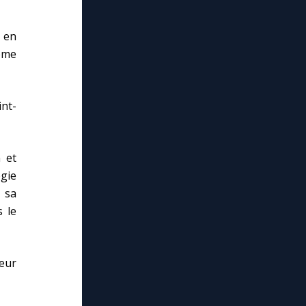
 en
ième
int-
n et
gie
 sa
 le
eur