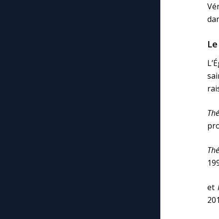
Vén
dan
Le
L’É
sai
rai
Thé
pro
Thé
199
et
201