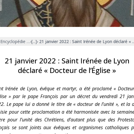
Faire un don
Marie de Nazareth
sus
Encyclopédie mariale
›
[...]
›
21 janvier 2022 : Saint Irénée de Lyon déclaré « 
21 janvier 2022 : Saint Irénée de Lyon
déclaré « Docteur de l’Église »
arie
nt Irénée de Lyon, évêque et martyr, a été proclamé « Docteu
glise » par le pape François par un décret du vendredi 21 jan
2. Le pape lui a donné le titre de « docteur de l’unité », et la 
isie pour cette proclamation a été harmonisée avec la semain
ère pour l’unité des Chrétiens, d’autant plus que des Protest
nçais se sont joints aux évêques et organismes catholiques 