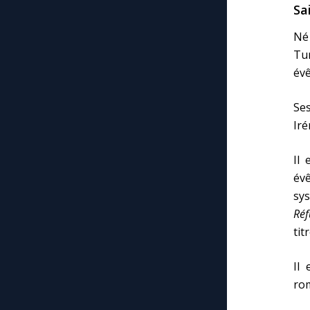
Sa
Né
Tur
évê
Ses
Iré
Il 
év
sy
Réf
tit
Il
ro