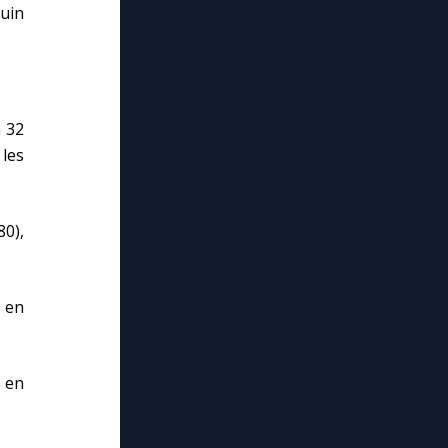
juin
à 32
 les
0),
 en
 en