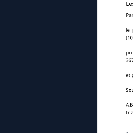
Le
Par
le
(10
pro
367
et 
So
A.B
fr.