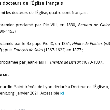
s docteurs de l’Église français
mi les docteurs de l’Église, quatre sont français :
 premier proclamé par Pie VIII, en 1830,
Bernard de Clair
90-1153) ;
clamés par le Bx pape Pie IX, en 1851,
Hilaire de Poitiers
(v.
) ; puis
François de Sales
(1567-1622) en 1877 ;
proclamée par Jean-Paul II,
Thérèse de Lisieux
(1873-1897).
urce
:
ourdin. Saint Irénée de Lyon déclaré « Docteur de l’Église », 
zenit.org, janvier 2021. Accessible
ici