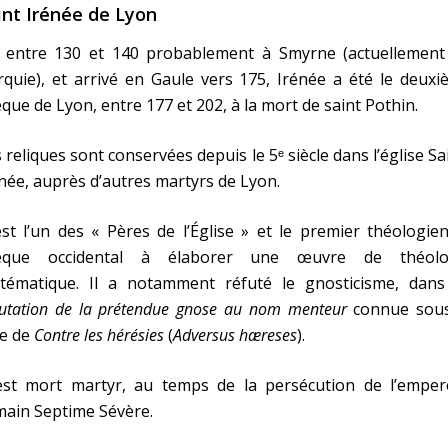
int Irénée de Lyon
 entre 130 et 140 probablement à Smyrne (actuellement
quie), et arrivé en Gaule vers 175, Irénée a été le deux
que de Lyon, entre 177 et 202, à la mort de saint Pothin.
 reliques sont conservées depuis le 5ᵉ siècle dans l’église Sa
née, auprès d’autres martyrs de Lyon.
est l’un des « Pères de l’Église » et le premier théologie
êque occidental à élaborer une œuvre de théolo
stématique. Il a notamment réfuté le gnosticisme, dans
utation de la prétendue gnose au nom menteur
connue sous
re de
Contre les hérésies
(
Adversus hæreses
).
 est mort martyr, au temps de la persécution de l’emper
main Septime Sévère.