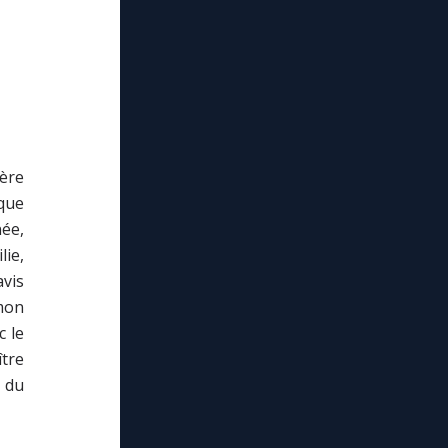
tère
ique
née,
ie,
avis
mon
c le
ître
s du