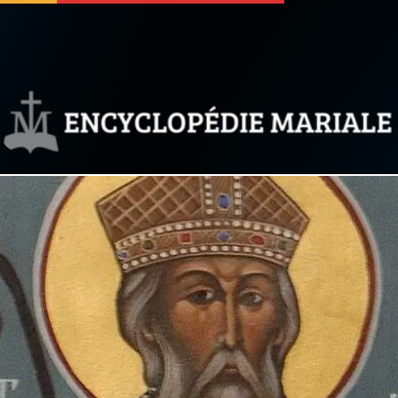
 soutenir
À propos
Facebook
Infos légales
◼︎
À la une
sieux
1000 Raisons de Croire
our
Chapelet pour le monde
dis
Contact