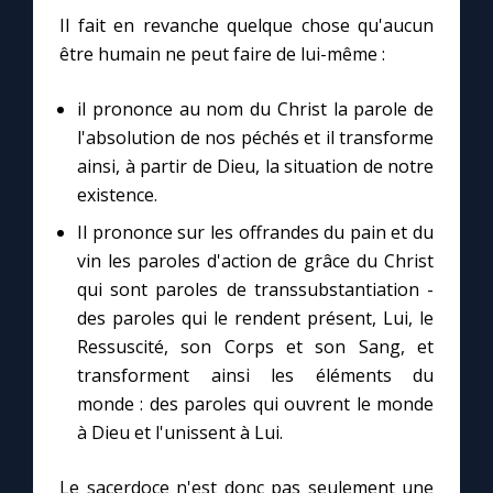
Il fait en revanche quelque chose qu'aucun
être humain ne peut faire de lui-même :
Marie qui défait les nœuds
il prononce au nom du Christ la parole de
Me consacrer à Jésus par Marie
l'absolution de nos péchés et il transforme
ainsi, à partir de Dieu, la situation de notre
Mes intentions de prière
existence.
Il prononce sur les offrandes du pain et du
Une Minute avec Marie
vin les paroles d'action de grâce du Christ
qui sont paroles de transsubstantiation -
Une neuvaine
des paroles qui le rendent présent, Lui, le
Ressuscité, son Corps et son Sang, et
transforment ainsi les éléments du
◼︎
À la une
monde : des paroles qui ouvrent le monde
à Dieu et l'unissent à Lui.
1000 Raisons de Croire
Le sacerdoce n'est donc pas seulement une