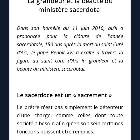
La grandeur et la beauté du
ministère sacerdotal
Le compte Tiktok
Dans son homélie du 11 juin 2010, qu’il a
Le magazine
prononcée pour la clôture de l’année
sacerdotale, 150 ans après la mort du saint Curé
Le site internet
d’Ars, le pape Benoît XVI a exalté à travers la
figure du saint curé d’Ars la grandeur et la
Questions-réponses
beauté du ministère sacerdotal.
◼︎
Prier au quotidien
Le sacerdoce est un « sacrement »
Avec Thérèse de Lisieux
Le prêtre n'est pas simplement le détenteur
d'une charge, comme celles dont toute
L'Évangile chaque jour
société a besoin afin qu'en son sein certaines
fonctions puissent être remplies.
Les premiers samedis du mois