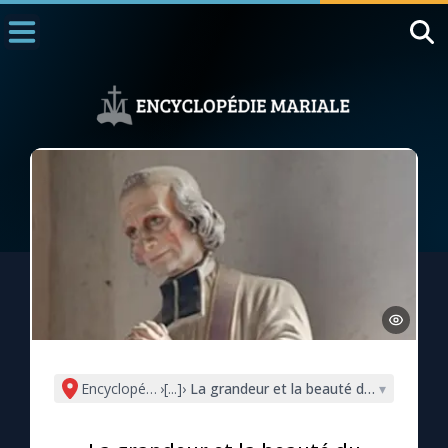
Accueil
La Messe
Aujourd'hui
Nous souten
◼︎
1000 Raisons de Croire
L'actualité de la semaine
La chaîne Youtube
La newsletter
Encyclopédie mariale
›
[...]
›
La grandeur et la beauté du ministère 
▾
La vidéo de la semaine