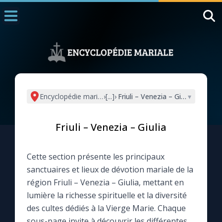
Accueil
La Messe
Aujourd'hui
Nous souten
Encyclopédie mariale
›
[...]
›
Friuli – Venezia – Giulia
▾
◼︎
1000 Raisons de Croire
Friuli – Venezia – Giulia
L'actualité de la semaine
Cette section présente les principaux
La chaîne Youtube
sanctuaires et lieux de dévotion mariale de la
région Friuli – Venezia – Giulia, mettant en
La newsletter
lumière la richesse spirituelle et la diversité
des cultes dédiés à la Vierge Marie. Chaque
La vidéo de la semaine
sous-page invite à découvrir les différentes