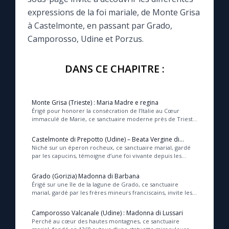
expressions de la foi mariale, de Monte Grisa
Le compte Tiktok
à Castelmonte, en passant par Grado,
Camporosso, Udine et Porzus.
Le magazine
DANS CE CHAPITRE :
Le site internet
Monte Grisa (Trieste) : Maria Madre e regina
Questions-réponses
Érigé pour honorer la consécration de l’Italie au Cœur
immaculé de Marie, ce sanctuaire moderne près de Trieste
invite à la prière et à la méditation s...
Castelmonte di Prepotto (Udine) – Beata Vergine di
Castelmonte
Niché sur un éperon rocheux, ce sanctuaire marial, gardé
◼︎
Prier au quotidien
par les capucins, témoigne d’une foi vivante depuis les
invasions barbares, attirant pèlerins ...
Avec Thérèse de Lisieux
Grado (Gorizia) Madonna di Barbana
Érigé sur une île de la lagune de Grado, ce sanctuaire
marial, gardé par les frères mineurs franciscains, invite les
L'Évangile chaque jour
fidèles à vivre une profonde expér...
Camporosso Valcanale (Udine) : Madonna di Lussari
Perché au cœur des hautes montagnes, ce sanctuaire
Les premiers samedis du mois